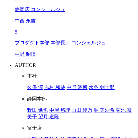
静岡店 コンシェルジュ
中西 永吉
5
プロダクト本部 本部長／ コンシェルジュ
中野 昭博
AUTHOR
本社
久保 淳
志村 和哉
中野 昭博
水谷 剣士郎
静岡本部
野田 進也
中屋 悠理
山田 綾乃
堀 美沙希
菊池 奈
美子
望月 道隆
富士店