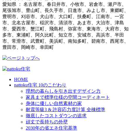
愛知県 ： 名古屋市、春日井市、小牧市、岩倉市、瀬戸市、
尾張旭市、豊山町、長久手市、日進市、みよし市、東郷町、
豊明市、刈谷市、犬山市、大口町、扶桑町、江南市、一宮
市、北名古屋市、稲沢市、清須市、あま市、大治市、津島
市、愛西市、蟹江町、飛島村、弥富市、東海市、大府市、知
多市、東浦町、阿久比町、知立市、安城市、高浜市、半田
市、常滑市、武豊町、美浜町、南知多町、碧南市、西尾市、
豊田市、岡崎市、幸田町
HOME
nattoku住宅 10のこだわり
理想の暮らしを引き出すデザイン力
家具まで標準仕様の空間コーディネート
身体に優しい自然素材の家
耐震等級3 & 許容応力度計算 全棟標準
徹底したコストダウンの追求
頑丈で長持ちの外壁
2030年の省エネ住宅基準