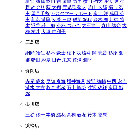
星野 祐輝
秋山 祐
遠藤 尚美
横山 翔太
芹沢 健
小
野 めぐり
荻 大翔
鹿児島 馨人
若山 来輝
福与 浩
史
望月千秋
カスタマーサポート
富士 洋
成田 公
史
新名 清隆
安藤 三恵
稲葉 紀代
鈴木 舞
川端 将
太
浮谷 荘二郎
小林 つかさ
大石達二
森山 祐介
大
橋 祐斗
大塚 由利子
三島店
網野 雅仁
杉本 豪士
松下 羽琉斗
関 志音
杉原 夏
姫
猪田 彩夏
日𠮷 未来
芹澤 潤平
静岡店
寺尾 優来
良知 春海
増井海月
牧野 祐輔
中西 永吉
清水 大貴
杉本 彩希
石上 諄弥
渡辺 徳祥
富田 彰
弥
掛川店
三谷 修一
本橋 結花
高橋 春花
鈴木 隆馬
浜松店