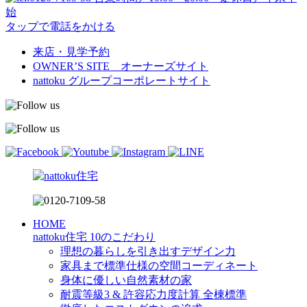
始
タップで電話をかける
来店・見学予約
OWNER’S SITE オーナーズサイト
nattoku
グループコーポレートサイト
HOME
nattoku住宅 10のこだわり
理想の暮らしを引き出すデザイン力
家具まで標準仕様の空間コーディネート
身体に優しい自然素材の家
耐震等級3 & 許容応力度計算 全棟標準