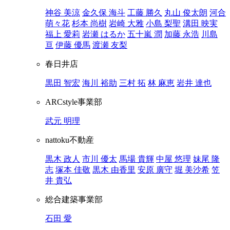
神谷 美涼
金久保 海斗
工藤 勝久
丸山 俊太朗
河合
萌々花
杉本 尚樹
岩崎 大雅
小島 梨聖
溝田 映実
福上 愛莉
岩瀬 はるか
五十嵐 潤
加藤 永浩
川島
亘
伊藤 優馬
渡瀬 友梨
春日井店
黒田 智宏
海川 裕助
三村 拓
林 麻恵
岩井 達也
ARCstyle事業部
武元 明理
nattoku不動産
黒木 政人
市川 優太
馬場 貴輝
中屋 悠理
妹尾 隆
志
塚本 佳敬
黒木 由香里
安原 廣守
堀 美沙希
笠
井 貴弘
総合建築事業部
石田 愛