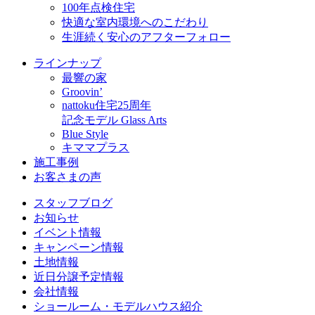
100年点検住宅
快適な室内環境へのこだわり
生涯続く安心のアフターフォロー
ラインナップ
最響の家
Groovin’
nattoku住宅25周年
記念モデル Glass Arts
Blue Style
キママプラス
施工事例
お客さまの声
スタッフブログ
お知らせ
イベント情報
キャンペーン情報
土地情報
近日分譲予定情報
会社情報
ショールーム・モデルハウス紹介