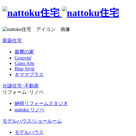
新築住宅
最響の家
Groovin'
Glass Arts
Blue Style
キママプラス
分譲住宅･不動産
リフォーム･リノベ
納得リフォームスタジオ
nattoku リノベ
モデルハウス/ショールーム
モデルハウス