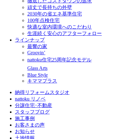
徹底したコストダウンの追求
頑丈で長持ちの外壁
2030年の省エネ基準住宅
100年点検住宅
快適な室内環境へのこだわり
生涯続く安心のアフターフォロー
ラインナップ
最響の家
Groovin’
nattoku住宅25周年記念モデル
Glass Arts
Blue Style
キママプラス
納得リフォームスタジオ
nattoku リノベ
分譲住宅･不動産
スタッフブログ
施工事例
お客さまの声
お知らせ
土地情報