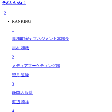
それいいね！
1
2
RANKING
1
専務取締役 マネジメント本部長
志村 和哉
2
メディアマーケティング部
望月 道隆
3
静岡店 設計
渡辺 徳祥
4