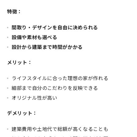
特徴：
キママプラス
間取り・デザインを自由に決められる
設備や素材も選べる
納得リフォームスタジオ
nattoku リノベ
設計から建築まで時間がかかる
分譲住宅･不動産
スタッフブログ
メリット：
施工事例
お客さまの声
ライフスタイルに合った理想の家が作れる
細部まで自分のこだわりを反映できる
お知らせ
土地情報
オリジナル性が高い
近日分譲予定情報
会社情報
デメリット：
建築費用や土地代で総額が高くなることも
動画ギャラリー
採用情報