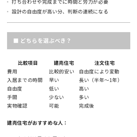
打ち合わせや完成までに時間と労力が必要
設計の自由度が高い分、判断の連続になる
サイトマップ
プライバシーポリシー
よくある質問
■ どちらを選ぶべき？
比較項目
建売住宅
注文住宅
費用
比較的安い
自由度により変動
入居までの時間
早い
長い（半年〜1年）
CLOSE
自由度
低い
高い
手間
少ない
多い
実物確認
可能
完成後
建売住宅がおすすめな人：