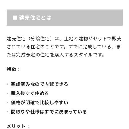
理想の暮らしを引き出すデザイン力
■ 建売住宅とは
家具まで標準仕様の空間コーディネート
建売住宅（分譲住宅）は、土地と建物がセットで販売
されている住宅のことです。すでに完成している、ま
身体に優しい自然素材の家
たは完成予定の住宅を購入するスタイルです。
耐震等級3 & 許容応力度計算 全棟標準
特徴：
徹底したコストダウンの追求
完成済みなので内覧できる
購入後すぐ住める
頑丈で長持ちの外壁
価格が明確で比較しやすい
2030年の省エネ基準住宅
間取りや仕様はすでに決まっている
100年点検住宅
メリット：