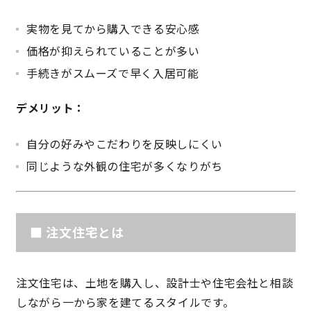
快適な室内環境へのこだわり
実物を見てから購入できる安心感
価格が抑えられていることが多い
生涯続く安心のアフターフォロー
手続きがスムーズで早く入居可能
デメリット：
ラインナップ
自分の好みやこだわりを反映しにくい
同じような外観の住宅が多くなりがち
最響の家
Groovin’
■ 注文住宅とは
nattoku住宅25周年記念モデル
Glass Arts
注文住宅は、土地を購入し、設計士や住宅会社と相談
しながら一から家を建てるスタイルです。
Blue Style