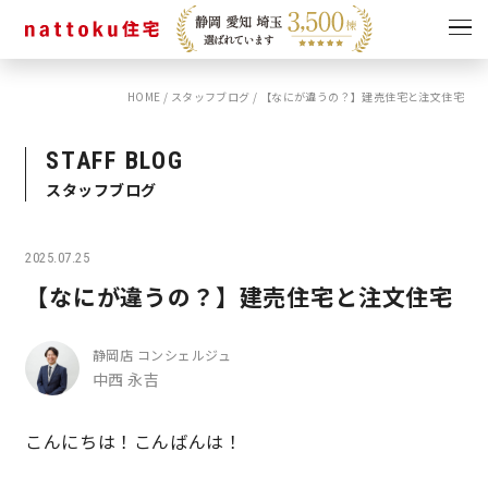
HOME
/
スタッフブログ
/
【なにが違うの？】建売住宅と注文住宅
イベント
キャンペーン
見学会
情報
STAFF BLOG
スタッフブログ
ショールーム
資料請求
モデルハウス
2025.07.25
スタッフブログ
【なにが違うの？】建売住宅と注文住宅
静岡店 コンシェルジュ
中西 永吉
こんにちは！こんばんは！