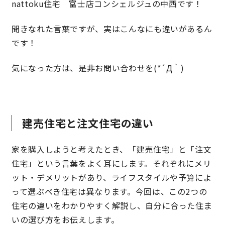
nattoku住宅 富士店コンシェルジュの中西です！
聞きなれた言葉ですが、実はこんなにも違いがあるん
営業時間／10:00～20:00 定休日／年末年始
です！
タップで電話をかける
気になった方は、是非お問い合わせを(*´Д｀)
来店・見学予約
建売住宅と注文住宅の違い
OWNER’S SITE オーナーズサイト
家を購入しようと考えたとき、「建売住宅」と「注文
住宅」という言葉をよく耳にします。それぞれにメリ
nattoku
グループコーポレートサイト
ット・デメリットがあり、ライフスタイルや予算によ
って選ぶべき住宅は異なります。今回は、この2つの
住宅の違いをわかりやすく解説し、自分に合った住ま
nattoku住宅 10のこだわり
いの選び方をお伝えします。