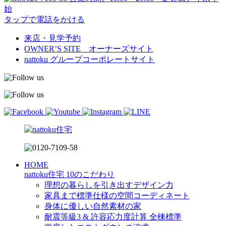
始
タップで電話をかける
来店・見学予約
OWNER’S SITE オーナーズサイト
nattoku
グループコーポレートサイト
HOME
nattoku住宅 10のこだわり
理想の暮らしを引き出すデザイン力
家具まで標準仕様の空間コーディネート
身体に優しい自然素材の家
耐震等級3 & 許容応力度計算 全棟標準