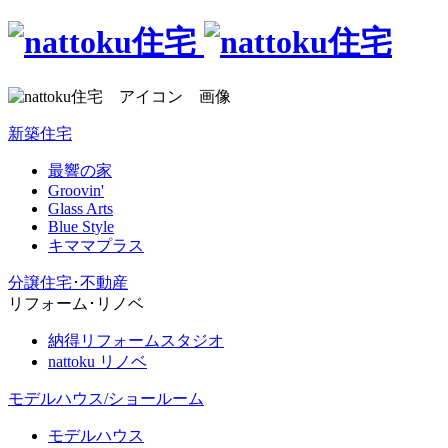
新築住宅
最響の家
Groovin'
Glass Arts
Blue Style
キママプラス
分譲住宅･不動産
リフォーム･リノベ
納得リフォームスタジオ
nattoku リノベ
モデルハウス/ショールーム
モデルハウス