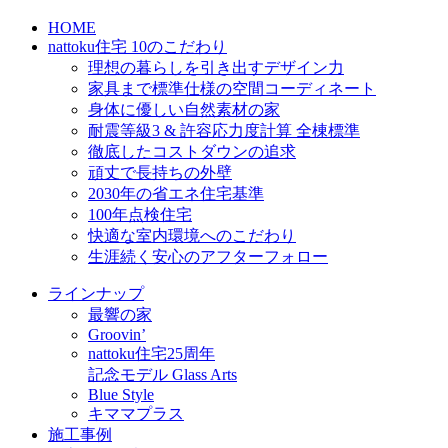
HOME
nattoku住宅 10のこだわり
理想の暮らしを引き出すデザイン力
家具まで標準仕様の空間コーディネート
身体に優しい自然素材の家
耐震等級3 & 許容応力度計算 全棟標準
徹底したコストダウンの追求
頑丈で長持ちの外壁
2030年の省エネ住宅基準
100年点検住宅
快適な室内環境へのこだわり
生涯続く安心のアフターフォロー
ラインナップ
最響の家
Groovin’
nattoku住宅25周年
記念モデル Glass Arts
Blue Style
キママプラス
施工事例