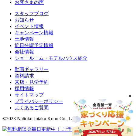
お客さまの声
スタッフブログ
お知らせ
イベント情報
キャンペーン情報
土地情報
近日分譲予定情報
会社情報
ショールーム・モデルハウス紹介
動画ギャラリー
資料請求
来店・見学予約
採用情報
サイトマップ
プライバシーポリシー
よくあるご質問
©2023 Nattoku Jutaku Kobo Co., Ltd.