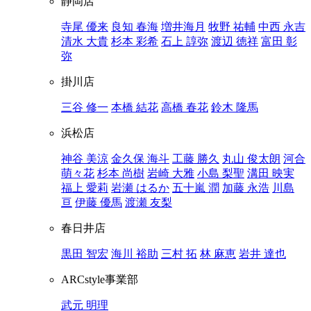
静岡店
寺尾 優来
良知 春海
増井海月
牧野 祐輔
中西 永吉
清水 大貴
杉本 彩希
石上 諄弥
渡辺 徳祥
富田 彰
弥
掛川店
三谷 修一
本橋 結花
高橋 春花
鈴木 隆馬
浜松店
神谷 美涼
金久保 海斗
工藤 勝久
丸山 俊太朗
河合
萌々花
杉本 尚樹
岩崎 大雅
小島 梨聖
溝田 映実
福上 愛莉
岩瀬 はるか
五十嵐 潤
加藤 永浩
川島
亘
伊藤 優馬
渡瀬 友梨
春日井店
黒田 智宏
海川 裕助
三村 拓
林 麻恵
岩井 達也
ARCstyle事業部
武元 明理