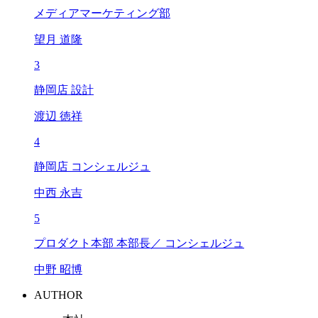
メディアマーケティング部
望月 道隆
3
静岡店 設計
渡辺 徳祥
4
静岡店 コンシェルジュ
中西 永吉
5
プロダクト本部 本部長／ コンシェルジュ
中野 昭博
AUTHOR