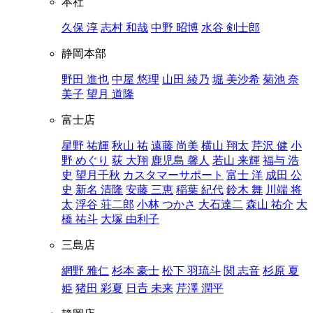
本社
久保 淳
志村 和哉
中野 昭博
水谷 剣士郎
静岡本部
野田 進也
中屋 悠理
山田 綾乃
堀 美沙希
菊池 奈
美子
望月 道隆
富士店
星野 祐輝
秋山 祐
遠藤 尚美
横山 翔太
芹沢 健
小
野 めぐり
荻 大翔
鹿児島 馨人
若山 来輝
福与 浩
史
望月千秋
カスタマーサポート
富士 洋
成田 公
史
新名 清隆
安藤 三恵
稲葉 紀代
鈴木 舞
川端 将
太
浮谷 荘二郎
小林 つかさ
大石達二
森山 祐介
大
橋 祐斗
大塚 由利子
三島店
網野 雅仁
杉本 豪士
松下 羽琉斗
関 志音
杉原 夏
姫
猪田 彩夏
日𠮷 未来
芹澤 潤平