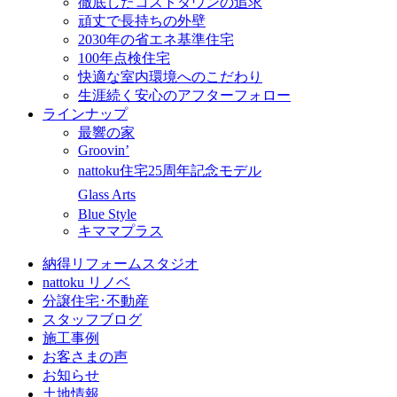
徹底したコストダウンの追求
頑丈で長持ちの外壁
2030年の省エネ基準住宅
100年点検住宅
快適な室内環境へのこだわり
生涯続く安心のアフターフォロー
ラインナップ
最響の家
Groovin’
nattoku住宅25周年記念モデル
Glass Arts
Blue Style
キママプラス
納得リフォームスタジオ
nattoku リノベ
分譲住宅･不動産
スタッフブログ
施工事例
お客さまの声
お知らせ
土地情報