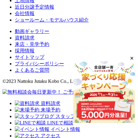
土地情報
近日分譲予定情報
会社情報
ショールーム・モデルハウス紹介
動画ギャラリー
資料請求
来店・見学予約
採用情報
サイトマップ
プライバシーポリシー
よくあるご質問
©2023 Nattoku Jutaku Kobo Co., Ltd.
資料請求
来場予約
スタッフブログ
LINEで相談
イベント情報
アクセス