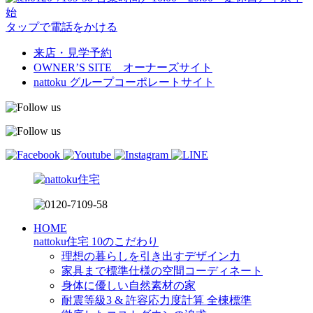
始
タップで電話をかける
来店・見学予約
OWNER’S SITE オーナーズサイト
nattoku
グループコーポレートサイト
HOME
nattoku住宅 10のこだわり
理想の暮らしを引き出すデザイン力
家具まで標準仕様の空間コーディネート
身体に優しい自然素材の家
耐震等級3 & 許容応力度計算 全棟標準