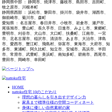
静岡県中部 ： 静岡市、焼津市、藤枝市、島田市、吉田町、
牧之原市、川根本町
静岡県西部 ： 浜松市、磐田市、掛川市、袋井市、湖西市、
御前崎市、菊川市、森町
愛知県 ： 名古屋市、春日井市、小牧市、岩倉市、瀬戸市、
尾張旭市、豊山町、長久手市、日進市、みよし市、東郷町、
豊明市、刈谷市、犬山市、大口町、扶桑町、江南市、一宮
市、北名古屋市、稲沢市、清須市、あま市、大治市、津島
市、愛西市、蟹江町、飛島村、弥富市、東海市、大府市、知
多市、東浦町、阿久比町、知立市、安城市、高浜市、半田
市、常滑市、武豊町、美浜町、南知多町、碧南市、西尾市、
豊田市、岡崎市、幸田町
HOME
nattoku住宅 10のこだわり
理想の暮らしを引き出すデザイン力
家具まで標準仕様の空間コーディネート
身体に優しい自然素材の家