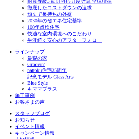
耐震等級3 & 許容応力度計算 全棟標準
徹底したコストダウンの追求
頑丈で長持ちの外壁
2030年の省エネ住宅基準
100年点検住宅
快適な室内環境へのこだわり
生涯続く安心のアフターフォロー
ラインナップ
最響の家
Groovin’
nattoku住宅25周年
記念モデル Glass Arts
Blue Style
キママプラス
施工事例
お客さまの声
スタッフブログ
お知らせ
イベント情報
キャンペーン情報