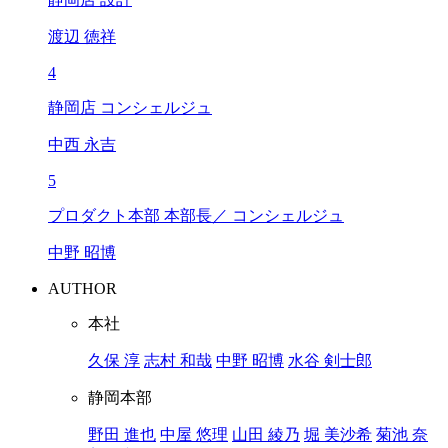
渡辺 徳祥
4
静岡店 コンシェルジュ
中西 永吉
5
プロダクト本部 本部長／ コンシェルジュ
中野 昭博
AUTHOR
本社
久保 淳
志村 和哉
中野 昭博
水谷 剣士郎
静岡本部
野田 進也
中屋 悠理
山田 綾乃
堀 美沙希
菊池 奈