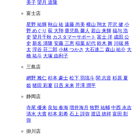
美子
望月 道隆
富士店
星野 祐輝
秋山 祐
遠藤 尚美
横山 翔太
芹沢 健
小
野 めぐり
荻 大翔
鹿児島 馨人
若山 来輝
福与 浩
史
望月千秋
カスタマーサポート
富士 洋
成田 公
史
新名 清隆
安藤 三恵
稲葉 紀代
鈴木 舞
川端 将
太
浮谷 荘二郎
小林 つかさ
大石達二
森山 祐介
大
橋 祐斗
大塚 由利子
三島店
網野 雅仁
杉本 豪士
松下 羽琉斗
関 志音
杉原 夏
姫
猪田 彩夏
日𠮷 未来
芹澤 潤平
静岡店
寺尾 優来
良知 春海
増井海月
牧野 祐輔
中西 永吉
清水 大貴
杉本 彩希
石上 諄弥
渡辺 徳祥
富田 彰
弥
掛川店