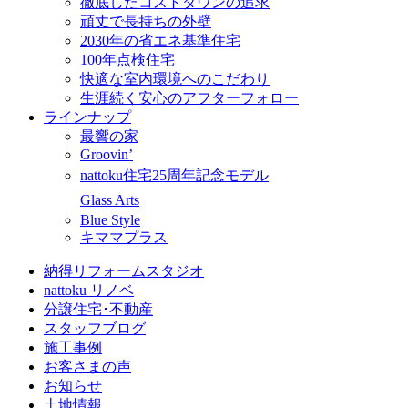
徹底したコストダウンの追求
頑丈で長持ちの外壁
2030年の省エネ基準住宅
100年点検住宅
快適な室内環境へのこだわり
生涯続く安心のアフターフォロー
ラインナップ
最響の家
Groovin’
nattoku住宅25周年記念モデル
Glass Arts
Blue Style
キママプラス
納得リフォームスタジオ
nattoku リノベ
分譲住宅･不動産
スタッフブログ
施工事例
お客さまの声
お知らせ
土地情報