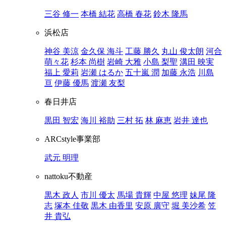
三谷 修一
本橋 結花
高橋 春花
鈴木 隆馬
浜松店
神谷 美涼
金久保 海斗
工藤 勝久
丸山 俊太朗
河合
萌々花
杉本 尚樹
岩崎 大雅
小島 梨聖
溝田 映実
福上 愛莉
岩瀬 はるか
五十嵐 潤
加藤 永浩
川島
亘
伊藤 優馬
渡瀬 友梨
春日井店
黒田 智宏
海川 裕助
三村 拓
林 麻恵
岩井 達也
ARCstyle事業部
武元 明理
nattoku不動産
黒木 政人
市川 優太
馬場 貴輝
中屋 悠理
妹尾 隆
志
塚本 佳敬
黒木 由香里
安原 廣守
堀 美沙希
笠
井 貴弘