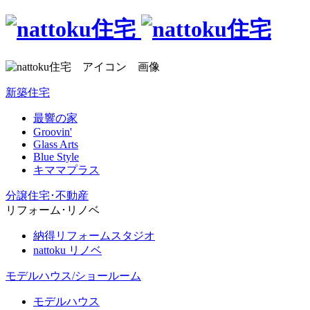
新築住宅
最響の家
Groovin'
Glass Arts
Blue Style
キママプラス
分譲住宅･不動産
リフォーム･リノベ
納得リフォームスタジオ
nattoku リノベ
モデルハウス/ショールーム
モデルハウス