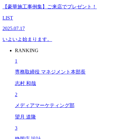
【豪華施工事例集】ご来店でプレゼント！
LIST
2025.07.17
いよいよ始まります。
RANKING
1
専務取締役 マネジメント本部長
志村 和哉
2
メディアマーケティング部
望月 道隆
3
静岡店 設計