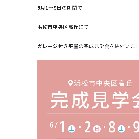
6月1～9日
の期間で
浜松市中央区高丘
にて
ガレージ付き平屋
の完成見学会を開催いた