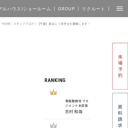
デルハウス/ショールーム
GROUP
リクルート
HOME
/
スタッフブログ
/
【平屋】高丘にて見学会を開催します！
RANKING
1
専務取締役 マネ
ジメント本部長
志村 和哉
2