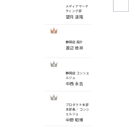
メディアマーケ
ティング部
望月 道隆
3
静岡店 設計
渡辺 徳祥
4
静岡店 コンシェ
ルジュ
中西 永吉
5
プロダクト本部
本部長／ コンシ
ェルジュ
中野 昭博