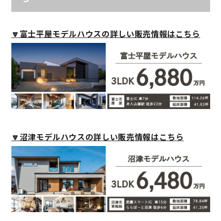
快適な室内環境へのこだわり
🔽富士平屋モデルハウスの詳しい販売情報はこちら
生涯続く安心のアフターフォロー
ラインナップ
最響の家
🔽沼津モデルハウスの詳しい販売情報はこちら
Groovin’
nattoku住宅25周年記念モデル
Glass Arts
Blue Style