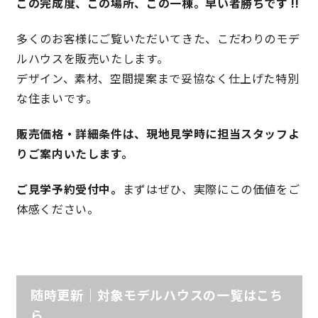
この完成度、この場所、この一棟。早い者勝ちです !!
多くのお客様にご覧いただいてきた、こだわりのモデ
理想の暮らしを引き出すデザイン力
ルハウスを販売いたします。
家具まで標準仕様の空間コーディネート
デザイン、素材、空間提案まで妥協なく仕上げた特別
な住まいです。
身体に優しい自然素材の家
販売価格・詳細条件は、現地見学時に担当スタッフよ
りご案内いたします。
耐震等級3 & 許容応力度計算 全棟標準
ご見学予約受付中。
まずはぜひ、実際にこの価値をご
徹底したコストダウンの追求
体感ください。
頑丈で長持ちの外壁
2030年の省エネ基準住宅
随時更新｜対象モデルハウスの一覧はこち
100年点検住宅
ら