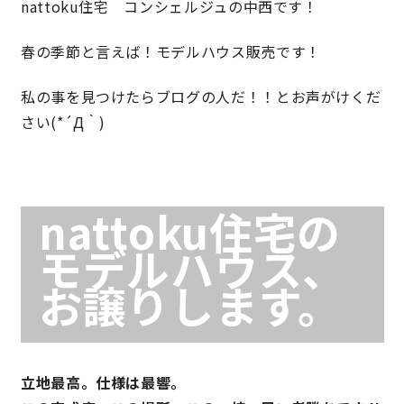
nattoku住宅 コンシェルジュの中西です！
春の季節と言えば！モデルハウス販売です！
営業時間／10:00～20:00 定休日／年末年始
タップで電話をかける
私の事を見つけたらブログの人だ！！とお声がけくだ
さい(*´Д｀)
来店・見学予約
nattoku住宅の
OWNER’S SITE オーナーズサイト
モデルハウス、
お譲りします。
nattoku
グループコーポレートサイト
立地最高。仕様は最響。
nattoku住宅 10のこだわり