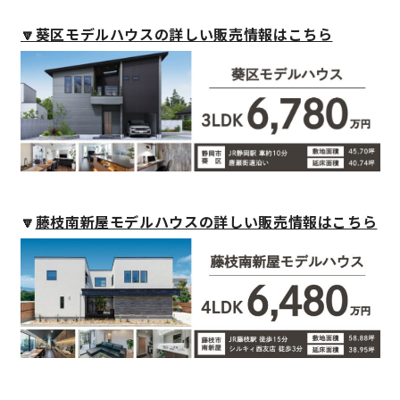
🔽葵区モデルハウスの詳しい販売情報はこちら
キママプラス
納得リフォームスタジオ
nattoku リノベ
分譲住宅･不動産
スタッフブログ
🔽
藤枝南新屋モデルハウスの詳しい販売情報はこちら
施工事例
お客さまの声
お知らせ
土地情報
近日分譲予定情報
会社情報
動画ギャラリー
採用情報