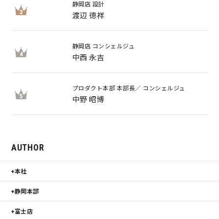
静岡店 設計
3
渡辺 徳祥
静岡店 コンシェルジュ
4
中西 永吉
プロダクト本部 本部長／ コンシェルジュ
5
中野 昭博
AUTHOR
本社
静岡本部
富士店