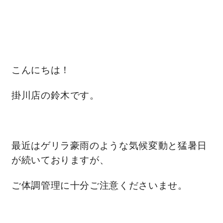
営業時間／10:00～20:00 定休日／年末年始
タップで電話をかける
こんにちは！
来店・見学予約
掛川店の鈴木です。
OWNER’S SITE オーナーズサイト
最近はゲリラ豪雨のような気候変動と猛暑日
が続いておりますが、
nattoku
グループコーポレートサイト
ご体調管理に十分ご注意くださいませ。
nattoku住宅 10のこだわり