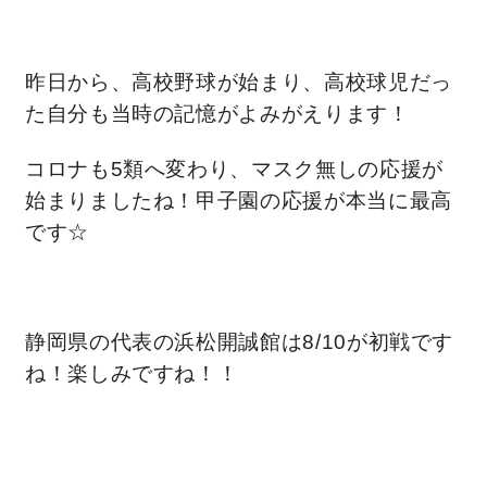
理想の暮らしを引き出すデザイン力
昨日から、高校野球が始まり、高校球児だっ
た自分も当時の記憶がよみがえります！
家具まで標準仕様の空間コーディネート
コロナも5類へ変わり、マスク無しの応援が
身体に優しい自然素材の家
始まりましたね！甲子園の応援が本当に最高
です☆
耐震等級3 & 許容応力度計算 全棟標準
徹底したコストダウンの追求
静岡県の代表の浜松開誠館は8/10が初戦です
頑丈で長持ちの外壁
ね！楽しみですね！！
2030年の省エネ基準住宅
100年点検住宅