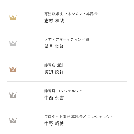
専務取締役 マネジメント本部長
1
志村 和哉
メディアマーケティング部
2
望月 道隆
静岡店 設計
3
渡辺 徳祥
静岡店 コンシェルジュ
4
中西 永吉
プロダクト本部 本部長／ コンシェルジュ
5
中野 昭博