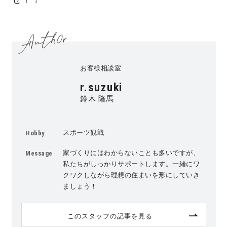
キママプラス
納得リフォームスタジオ
nattoku リノベ
お客様相談室
r.suzuki
分譲住宅･不動産
スタッフブログ
鈴木 隆馬
施工事例
お客さまの声
スポーツ観戦
Hobby
お知らせ
家づくりにはわからないことも多いですが、
土地情報
Message
私たちがしっかりサポートします。一緒にワ
クワクしながら理想の住まいを形にしていき
近日分譲予定情報
会社情報
ましょう！
動画ギャラリー
採用情報
このスタッフの記事を見る