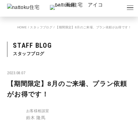
イベント
キャンペーン
HOME
/
スタッフブログ
/
【期間限定】8月のご来場、プラン依頼がお得です！
見学会
情報
STAFF BLOG
ショールーム
資料請求
スタッフブログ
モデルハウス
2023.08.07
スタッフブログ
【期間限定】8月のご来場、プラン依頼
がお得です！
お客様相談室
鈴木 隆馬