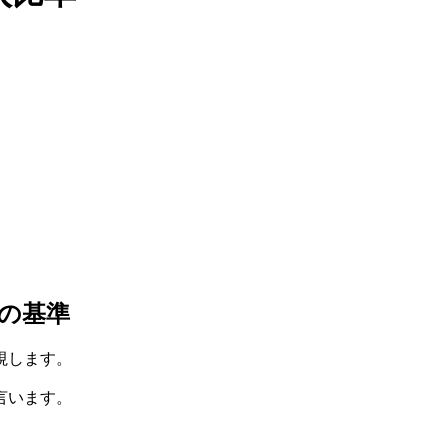
の基準
視します。
言います。