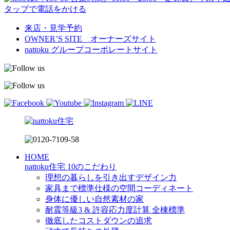
タップで電話をかける
来店・見学予約
OWNER’S SITE オーナーズサイト
nattoku
グループコーポレートサイト
HOME
nattoku住宅 10のこだわり
理想の暮らしを引き出すデザイン力
家具まで標準仕様の空間コーディネート
身体に優しい自然素材の家
耐震等級3 & 許容応力度計算 全棟標準
徹底したコストダウンの追求