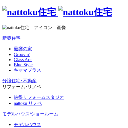
新築住宅
最響の家
Groovin'
Glass Arts
Blue Style
キママプラス
分譲住宅･不動産
リフォーム･リノベ
納得リフォームスタジオ
nattoku リノベ
モデルハウス/ショールーム
モデルハウス