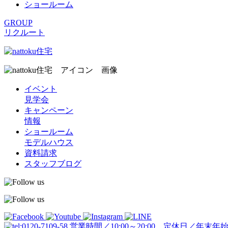
ショールーム
GROUP
リクルート
イベント
見学会
キャンペーン
情報
ショールーム
モデルハウス
資料請求
スタッフブログ
営業時間／10:00～20:00 定休日／年末年