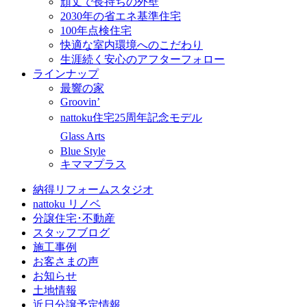
頑丈で長持ちの外壁
2030年の省エネ基準住宅
100年点検住宅
快適な室内環境へのこだわり
生涯続く安心のアフターフォロー
ラインナップ
最響の家
Groovin’
nattoku住宅25周年記念モデル
Glass Arts
Blue Style
キママプラス
納得リフォームスタジオ
nattoku リノベ
分譲住宅･不動産
スタッフブログ
施工事例
お客さまの声
お知らせ
土地情報
近日分譲予定情報