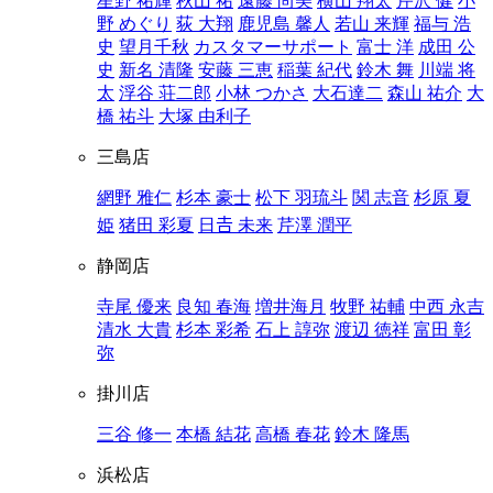
星野 祐輝
秋山 祐
遠藤 尚美
横山 翔太
芹沢 健
小
野 めぐり
荻 大翔
鹿児島 馨人
若山 来輝
福与 浩
史
望月千秋
カスタマーサポート
富士 洋
成田 公
史
新名 清隆
安藤 三恵
稲葉 紀代
鈴木 舞
川端 将
太
浮谷 荘二郎
小林 つかさ
大石達二
森山 祐介
大
橋 祐斗
大塚 由利子
三島店
網野 雅仁
杉本 豪士
松下 羽琉斗
関 志音
杉原 夏
姫
猪田 彩夏
日𠮷 未来
芹澤 潤平
静岡店
寺尾 優来
良知 春海
増井海月
牧野 祐輔
中西 永吉
清水 大貴
杉本 彩希
石上 諄弥
渡辺 徳祥
富田 彰
弥
掛川店
三谷 修一
本橋 結花
高橋 春花
鈴木 隆馬
浜松店