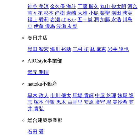
神谷 美涼
金久保 海斗
工藤 勝久
丸山 俊太朗
河合
萌々花
杉本 尚樹
岩崎 大雅
小島 梨聖
溝田 映実
福上 愛莉
岩瀬 はるか
五十嵐 潤
加藤 永浩
川島
亘
伊藤 優馬
渡瀬 友梨
春日井店
黒田 智宏
海川 裕助
三村 拓
林 麻恵
岩井 達也
ARCstyle事業部
武元 明理
nattoku不動産
黒木 政人
市川 優太
馬場 貴輝
中屋 悠理
妹尾 隆
志
塚本 佳敬
黒木 由香里
安原 廣守
堀 美沙希
笠
井 貴弘
総合建築事業部
石田 愛