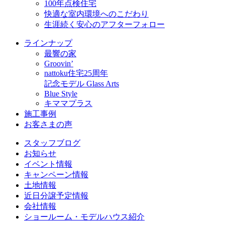
100年点検住宅
快適な室内環境へのこだわり
生涯続く安心のアフターフォロー
ラインナップ
最響の家
Groovin’
nattoku住宅25周年
記念モデル Glass Arts
Blue Style
キママプラス
施工事例
お客さまの声
スタッフブログ
お知らせ
イベント情報
キャンペーン情報
土地情報
近日分譲予定情報
会社情報
ショールーム・モデルハウス紹介