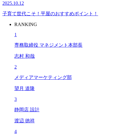
2025.10.12
子育て世代こそ！平屋のおすすめポイント！
RANKING
1
専務取締役 マネジメント本部長
志村 和哉
2
メディアマーケティング部
望月 道隆
3
静岡店 設計
渡辺 徳祥
4