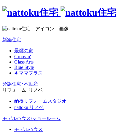
新築住宅
最響の家
Groovin'
Glass Arts
Blue Style
キママプラス
分譲住宅･不動産
リフォーム･リノベ
納得リフォームスタジオ
nattoku リノベ
モデルハウス/ショールーム
モデルハウス