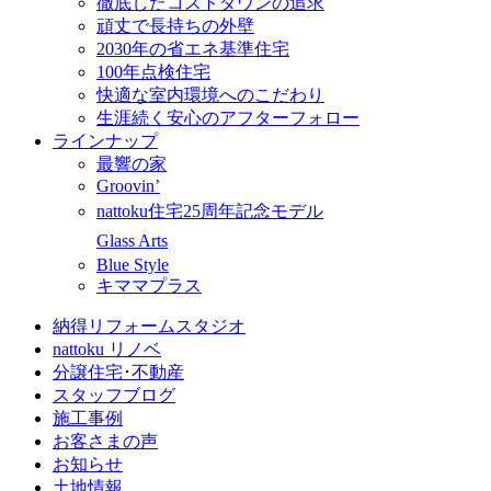
徹底したコストダウンの追求
頑丈で長持ちの外壁
2030年の省エネ基準住宅
100年点検住宅
快適な室内環境へのこだわり
生涯続く安心のアフターフォロー
ラインナップ
最響の家
Groovin’
nattoku住宅25周年記念モデル
Glass Arts
Blue Style
キママプラス
納得リフォームスタジオ
nattoku リノベ
分譲住宅･不動産
スタッフブログ
施工事例
お客さまの声
お知らせ
土地情報