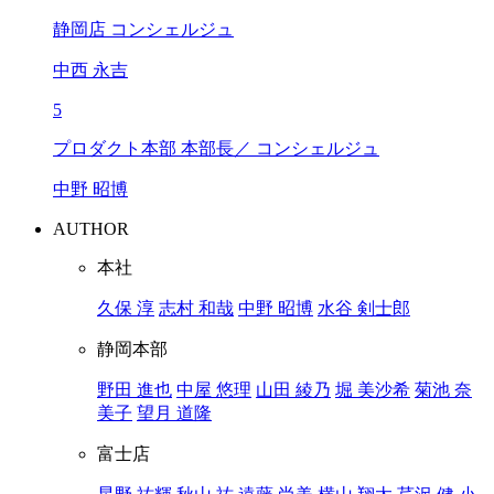
静岡店 コンシェルジュ
中西 永吉
5
プロダクト本部 本部長／ コンシェルジュ
中野 昭博
AUTHOR
本社
久保 淳
志村 和哉
中野 昭博
水谷 剣士郎
静岡本部
野田 進也
中屋 悠理
山田 綾乃
堀 美沙希
菊池 奈
美子
望月 道隆
富士店