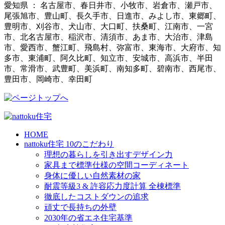
愛知県 ： 名古屋市、春日井市、小牧市、岩倉市、瀬戸市、
尾張旭市、豊山町、長久手市、日進市、みよし市、東郷町、
豊明市、刈谷市、犬山市、大口町、扶桑町、江南市、一宮
市、北名古屋市、稲沢市、清須市、あま市、大治市、津島
市、愛西市、蟹江町、飛島村、弥富市、東海市、大府市、知
多市、東浦町、阿久比町、知立市、安城市、高浜市、半田
市、常滑市、武豊町、美浜町、南知多町、碧南市、西尾市、
豊田市、岡崎市、幸田町
HOME
nattoku住宅 10のこだわり
理想の暮らしを引き出すデザイン力
家具まで標準仕様の空間コーディネート
身体に優しい自然素材の家
耐震等級3 & 許容応力度計算 全棟標準
徹底したコストダウンの追求
頑丈で長持ちの外壁
2030年の省エネ住宅基準