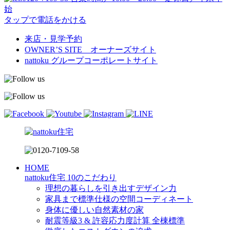
始
タップで電話をかける
来店・見学予約
OWNER’S SITE オーナーズサイト
nattoku
グループコーポレートサイト
HOME
nattoku住宅 10のこだわり
理想の暮らしを引き出すデザイン力
家具まで標準仕様の空間コーディネート
身体に優しい自然素材の家
耐震等級3 & 許容応力度計算 全棟標準