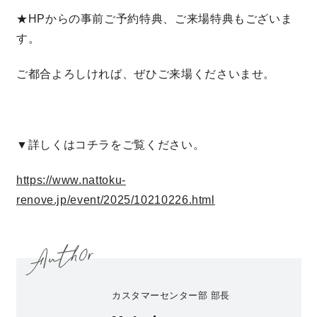
★HPからの事前ご予約特典、ご来場特典もございま
理想の暮らしを引き出すデザイン力
す。
家具まで標準仕様の空間コーディネート
ご都合よろしければ、ぜひご来場くださいませ。
身体に優しい自然素材の家
▼詳しくはコチラをご覧ください。
耐震等級3 & 許容応力度計算 全棟標準
https://www.nattoku-
徹底したコストダウンの追求
renove.jp/event/2025/10210226.html
頑丈で長持ちの外壁
2030年の省エネ基準住宅
カスタマーセンター部 部長
100年点検住宅