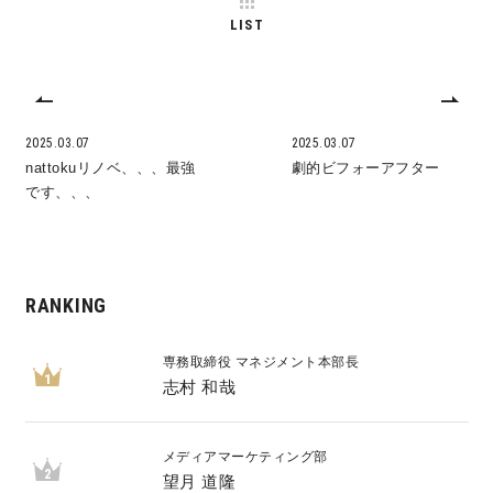
LIST
キママプラス
納得リフォームスタジオ
nattoku リノベ
2025.03.07
2025.03.07
nattokuリノベ、、、最強
劇的ビフォーアフター
です、、、
分譲住宅･不動産
スタッフブログ
施工事例
お客さまの声
RANKING
お知らせ
土地情報
専務取締役 マネジメント本部長
1
志村 和哉
近日分譲予定情報
会社情報
メディアマーケティング部
動画ギャラリー
採用情報
2
望月 道隆