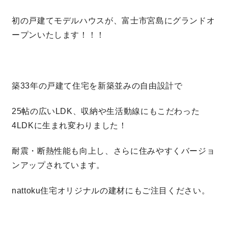
初の戸建てモデルハウスが、富士市宮島にグランドオ
営業時間／10:00～20:00 定休日／年末年始
ープンいたします！！！
タップで電話をかける
来店・見学予約
築33年の戸建て住宅を新築並みの自由設計で
25帖の広いLDK、収納や生活動線にもこだわった
4LDKに生まれ変わりました！
OWNER’S SITE オーナーズサイト
耐震・断熱性能も向上し、さらに住みやすくバージョ
ンアップされています。
nattoku
グループコーポレートサイト
nattoku住宅オリジナルの建材にもご注目ください。
nattoku住宅 10のこだわり