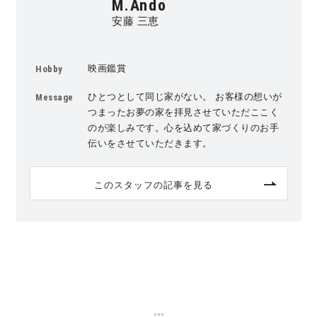
M.Ando
安藤 三恵
快適な室内環境へのこだわり
生涯続く安心のアフターフォロー
映画鑑賞
Hobby
ひとつとして同じ家がない。 お客様の想いが
Message
つまったお夢の家を拝見させていただここく
ラインナップ
のが楽しみです。心を込めて家づくりのお手
伝いをさせていただきます。
最響の家
このスタッフの記事を見る
Groovin’
nattoku住宅25周年記念モデル
Glass Arts
Blue Style