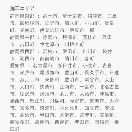
施工エリア
静岡県東部 ： 富士市、富士宮市、沼津市、三島
市、御殿場市、裾野市、清水町、小山町、長泉
町、函南町、伊豆の国市、伊豆市一部
静岡県中部 ： 静岡市、焼津市、藤枝市、島田
市、吉田町、牧之原市、川根本町
静岡県西部 ： 浜松市、磐田市、掛川市、袋井
市、湖西市、御前崎市、菊川市、森町
愛知県 ： 名古屋市、春日井市、小牧市、岩倉
市、瀬戸市、尾張旭市、豊山町、長久手市、日進
市、みよし市、東郷町、豊明市、刈谷市、犬山
市、大口町、扶桑町、江南市、一宮市、北名古屋
市、稲沢市、清須市、あま市、大治市、津島市、
愛西市、蟹江町、飛島村、弥富市、東海市、大府
市、知多市、東浦町、阿久比町、知立市、安城
市、高浜市、半田市、常滑市、武豊町、美浜町、
南知多町、碧南市、西尾市、豊田市、岡崎市、幸
田町