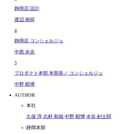
静岡店 設計
渡辺 徳祥
4
静岡店 コンシェルジュ
中西 永吉
5
プロダクト本部 本部長／ コンシェルジュ
中野 昭博
AUTHOR
本社
久保 淳
志村 和哉
中野 昭博
水谷 剣士郎
静岡本部