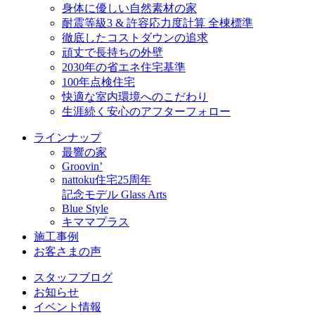
身体に優しい自然素材の家
耐震等級3 & 許容応力度計算 全棟標準
徹底したコストダウンの追求
頑丈で長持ちの外壁
2030年の省エネ住宅基準
100年点検住宅
快適な室内環境へのこだわり
生涯続く安心のアフターフォロー
ラインナップ
最響の家
Groovin’
nattoku住宅25周年
記念モデル Glass Arts
Blue Style
キママプラス
施工事例
お客さまの声
スタッフブログ
お知らせ
イベント情報