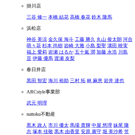
掛川店
三谷 修一
本橋 結花
高橋 春花
鈴木 隆馬
浜松店
神谷 美涼
金久保 海斗
工藤 勝久
丸山 俊太朗
河合
萌々花
杉本 尚樹
岩崎 大雅
小島 梨聖
溝田 映実
福上 愛莉
岩瀬 はるか
五十嵐 潤
加藤 永浩
川島
亘
伊藤 優馬
渡瀬 友梨
春日井店
黒田 智宏
海川 裕助
三村 拓
林 麻恵
岩井 達也
ARCstyle事業部
武元 明理
nattoku不動産
黒木 政人
市川 優太
馬場 貴輝
中屋 悠理
妹尾 隆
志
塚本 佳敬
黒木 由香里
安原 廣守
堀 美沙希
笠