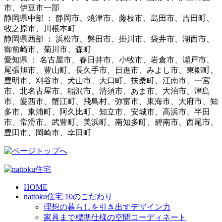
市、伊豆市一部
静岡県中部 ： 静岡市、焼津市、藤枝市、島田市、吉田町、
牧之原市、川根本町
静岡県西部 ： 浜松市、磐田市、掛川市、袋井市、湖西市、
御前崎市、菊川市、森町
愛知県 ： 名古屋市、春日井市、小牧市、岩倉市、瀬戸市、
尾張旭市、豊山町、長久手市、日進市、みよし市、東郷町、
豊明市、刈谷市、犬山市、大口町、扶桑町、江南市、一宮
市、北名古屋市、稲沢市、清須市、あま市、大治市、津島
市、愛西市、蟹江町、飛島村、弥富市、東海市、大府市、知
多市、東浦町、阿久比町、知立市、安城市、高浜市、半田
市、常滑市、武豊町、美浜町、南知多町、碧南市、西尾市、
豊田市、岡崎市、幸田町
HOME
nattoku住宅 10のこだわり
理想の暮らしを引き出すデザイン力
家具まで標準仕様の空間コーディネート