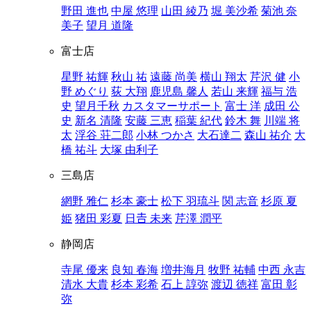
野田 進也
中屋 悠理
山田 綾乃
堀 美沙希
菊池 奈
美子
望月 道隆
富士店
星野 祐輝
秋山 祐
遠藤 尚美
横山 翔太
芹沢 健
小
野 めぐり
荻 大翔
鹿児島 馨人
若山 来輝
福与 浩
史
望月千秋
カスタマーサポート
富士 洋
成田 公
史
新名 清隆
安藤 三恵
稲葉 紀代
鈴木 舞
川端 将
太
浮谷 荘二郎
小林 つかさ
大石達二
森山 祐介
大
橋 祐斗
大塚 由利子
三島店
網野 雅仁
杉本 豪士
松下 羽琉斗
関 志音
杉原 夏
姫
猪田 彩夏
日𠮷 未来
芹澤 潤平
静岡店
寺尾 優来
良知 春海
増井海月
牧野 祐輔
中西 永吉
清水 大貴
杉本 彩希
石上 諄弥
渡辺 徳祥
富田 彰
弥