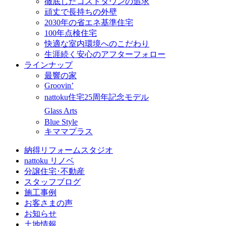
徹底したコストダウンの追求
頑丈で長持ちの外壁
2030年の省エネ基準住宅
100年点検住宅
快適な室内環境へのこだわり
生涯続く安心のアフターフォロー
ラインナップ
最響の家
Groovin’
nattoku住宅25周年記念モデル
Glass Arts
Blue Style
キママプラス
納得リフォームスタジオ
nattoku リノベ
分譲住宅･不動産
スタッフブログ
施工事例
お客さまの声
お知らせ
土地情報