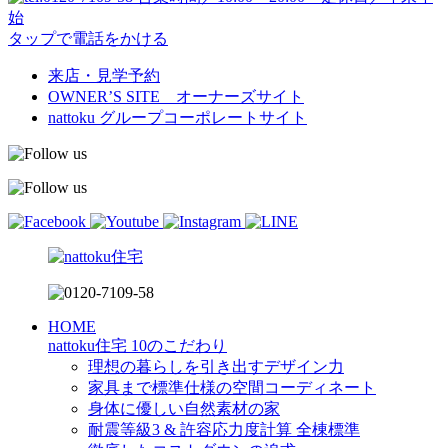
始
タップで電話をかける
来店・見学予約
OWNER’S SITE オーナーズサイト
nattoku
グループコーポレートサイト
HOME
nattoku住宅 10のこだわり
理想の暮らしを引き出すデザイン力
家具まで標準仕様の空間コーディネート
身体に優しい自然素材の家
耐震等級3 & 許容応力度計算 全棟標準