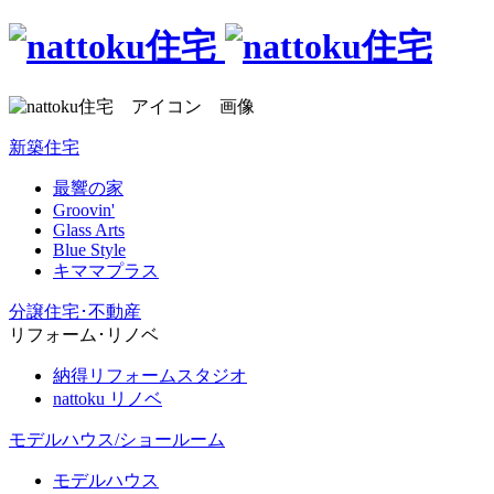
新築住宅
最響の家
Groovin'
Glass Arts
Blue Style
キママプラス
分譲住宅･不動産
リフォーム･リノベ
納得リフォームスタジオ
nattoku リノベ
モデルハウス/ショールーム
モデルハウス