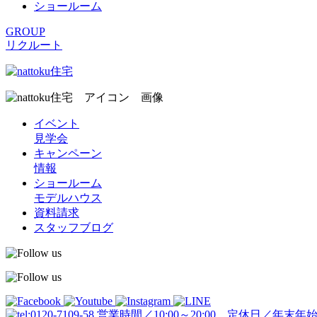
ショールーム
GROUP
リクルート
イベント
見学会
キャンペーン
情報
ショールーム
モデルハウス
資料請求
スタッフブログ
営業時間／10:00～20:00 定休日／年末年