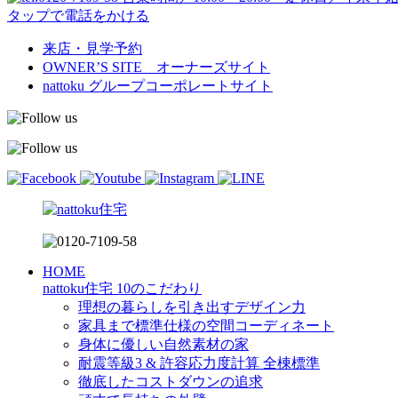
タップで電話をかける
来店・見学予約
OWNER’S SITE オーナーズサイト
nattoku
グループコーポレートサイト
HOME
nattoku住宅 10のこだわり
理想の暮らしを引き出すデザイン力
家具まで標準仕様の空間コーディネート
身体に優しい自然素材の家
耐震等級3 & 許容応力度計算 全棟標準
徹底したコストダウンの追求