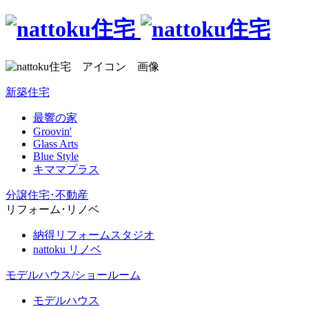
新築住宅
最響の家
Groovin'
Glass Arts
Blue Style
キママプラス
分譲住宅･不動産
リフォーム･リノベ
納得リフォームスタジオ
nattoku リノベ
モデルハウス/ショールーム
モデルハウス