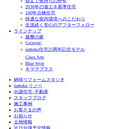
頑丈で長持ちの外壁
2030年の省エネ基準住宅
100年点検住宅
快適な室内環境へのこだわり
生涯続く安心のアフターフォロー
ラインナップ
最響の家
Groovin’
nattoku住宅25周年記念モデル
Glass Arts
Blue Style
キママプラス
納得リフォームスタジオ
nattoku リノベ
分譲住宅･不動産
スタッフブログ
施工事例
お客さまの声
お知らせ
土地情報
近日分譲予定情報