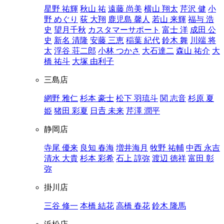
星野 祐輝
秋山 祐
遠藤 尚美
横山 翔太
芹沢 健
小
野 めぐり
荻 大翔
鹿児島 馨人
若山 来輝
福与 浩
史
望月千秋
カスタマーサポート
富士 洋
成田 公
史
新名 清隆
安藤 三恵
稲葉 紀代
鈴木 舞
川端 将
太
浮谷 荘二郎
小林 つかさ
大石達二
森山 祐介
大
橋 祐斗
大塚 由利子
三島店
網野 雅仁
杉本 豪士
松下 羽琉斗
関 志音
杉原 夏
姫
猪田 彩夏
日𠮷 未来
芹澤 潤平
静岡店
寺尾 優来
良知 春海
増井海月
牧野 祐輔
中西 永吉
清水 大貴
杉本 彩希
石上 諄弥
渡辺 徳祥
富田 彰
弥
掛川店
三谷 修一
本橋 結花
高橋 春花
鈴木 隆馬