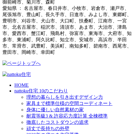
御前崎市、菊川市、森町
愛知県 ： 名古屋市、春日井市、小牧市、岩倉市、瀬戸市、
尾張旭市、豊山町、長久手市、日進市、みよし市、東郷町、
豊明市、刈谷市、犬山市、大口町、扶桑町、江南市、一宮
市、北名古屋市、稲沢市、清須市、あま市、大治市、津島
市、愛西市、蟹江町、飛島村、弥富市、東海市、大府市、知
多市、東浦町、阿久比町、知立市、安城市、高浜市、半田
市、常滑市、武豊町、美浜町、南知多町、碧南市、西尾市、
豊田市、岡崎市、幸田町
HOME
nattoku住宅 10のこだわり
理想の暮らしを引き出すデザイン力
家具まで標準仕様の空間コーディネート
身体に優しい自然素材の家
耐震等級3 & 許容応力度計算 全棟標準
徹底したコストダウンの追求
頑丈で長持ちの外壁