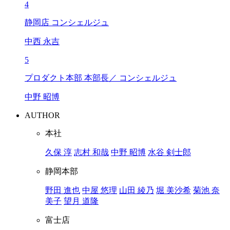
4
静岡店 コンシェルジュ
中西 永吉
5
プロダクト本部 本部長／ コンシェルジュ
中野 昭博
AUTHOR
本社
久保 淳
志村 和哉
中野 昭博
水谷 剣士郎
静岡本部
野田 進也
中屋 悠理
山田 綾乃
堀 美沙希
菊池 奈
美子
望月 道隆
富士店