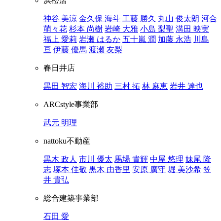
浜松店
神谷 美涼
金久保 海斗
工藤 勝久
丸山 俊太朗
河合
萌々花
杉本 尚樹
岩崎 大雅
小島 梨聖
溝田 映実
福上 愛莉
岩瀬 はるか
五十嵐 潤
加藤 永浩
川島
亘
伊藤 優馬
渡瀬 友梨
春日井店
黒田 智宏
海川 裕助
三村 拓
林 麻恵
岩井 達也
ARCstyle事業部
武元 明理
nattoku不動産
黒木 政人
市川 優太
馬場 貴輝
中屋 悠理
妹尾 隆
志
塚本 佳敬
黒木 由香里
安原 廣守
堀 美沙希
笠
井 貴弘
総合建築事業部
石田 愛