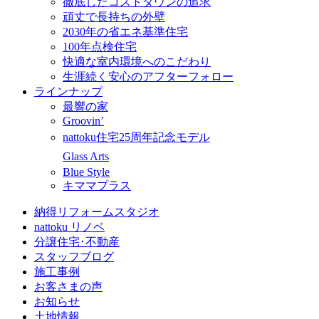
徹底したコストダウンの追求
頑丈で長持ちの外壁
2030年の省エネ基準住宅
100年点検住宅
快適な室内環境へのこだわり
生涯続く安心のアフターフォロー
ラインナップ
最響の家
Groovin’
nattoku住宅25周年記念モデル
Glass Arts
Blue Style
キママプラス
納得リフォームスタジオ
nattoku リノベ
分譲住宅･不動産
スタッフブログ
施工事例
お客さまの声
お知らせ
土地情報