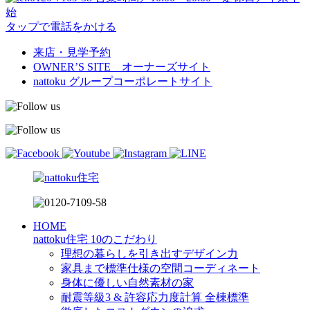
始
タップで電話をかける
来店・見学予約
OWNER’S SITE オーナーズサイト
nattoku
グループコーポレートサイト
HOME
nattoku住宅 10のこだわり
理想の暮らしを引き出すデザイン力
家具まで標準仕様の空間コーディネート
身体に優しい自然素材の家
耐震等級3 & 許容応力度計算 全棟標準