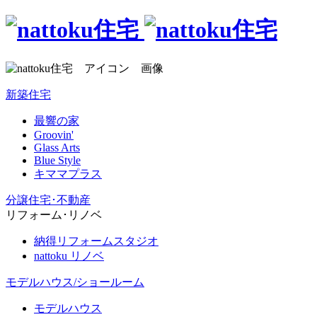
新築住宅
最響の家
Groovin'
Glass Arts
Blue Style
キママプラス
分譲住宅･不動産
リフォーム･リノベ
納得リフォームスタジオ
nattoku リノベ
モデルハウス/ショールーム
モデルハウス