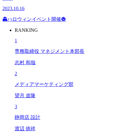
2023.10.16
👻ハロウィンイベント開催🎃
RANKING
1
専務取締役 マネジメント本部長
志村 和哉
2
メディアマーケティング部
望月 道隆
3
静岡店 設計
渡辺 徳祥