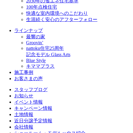
2030年の省エネ住宅基準
100年点検住宅
快適な室内環境へのこだわり
生涯続く安心のアフターフォロー
ラインナップ
最響の家
Groovin’
nattoku住宅25周年
記念モデル Glass Arts
Blue Style
キママプラス
施工事例
お客さまの声
スタッフブログ
お知らせ
イベント情報
キャンペーン情報
土地情報
近日分譲予定情報
会社情報