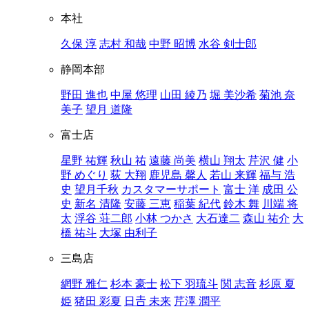
本社
久保 淳
志村 和哉
中野 昭博
水谷 剣士郎
静岡本部
野田 進也
中屋 悠理
山田 綾乃
堀 美沙希
菊池 奈
美子
望月 道隆
富士店
星野 祐輝
秋山 祐
遠藤 尚美
横山 翔太
芹沢 健
小
野 めぐり
荻 大翔
鹿児島 馨人
若山 来輝
福与 浩
史
望月千秋
カスタマーサポート
富士 洋
成田 公
史
新名 清隆
安藤 三恵
稲葉 紀代
鈴木 舞
川端 将
太
浮谷 荘二郎
小林 つかさ
大石達二
森山 祐介
大
橋 祐斗
大塚 由利子
三島店
網野 雅仁
杉本 豪士
松下 羽琉斗
関 志音
杉原 夏
姫
猪田 彩夏
日𠮷 未来
芹澤 潤平