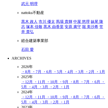
武元 明理
nattoku不動産
黒木 政人
市川 優太
馬場 貴輝
中屋 悠理
妹尾 隆
志
塚本 佳敬
黒木 由香里
安原 廣守
堀 美沙希
笠
井 貴弘
総合建築事業部
石田 愛
ARCHIVES
2026年
・8月
・7月
・6月
・5月
・4月
・3月
・2月
・1月
2025年
・12月
・11月
・10月
・9月
・8月
・7月
・6月
・
5月
・4月
・3月
・2月
・1月
2024年
・12月
・11月
・10月
・9月
・8月
・7月
・6月
・
5月
・4月
・3月
・2月
・1月
2023年