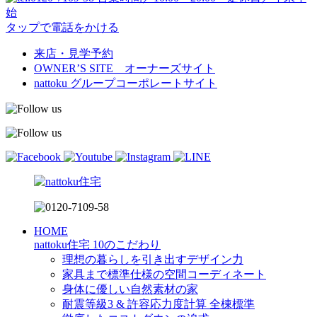
始
タップで電話をかける
来店・見学予約
OWNER’S SITE オーナーズサイト
nattoku
グループコーポレートサイト
HOME
nattoku住宅 10のこだわり
理想の暮らしを引き出すデザイン力
家具まで標準仕様の空間コーディネート
身体に優しい自然素材の家
耐震等級3 & 許容応力度計算 全棟標準