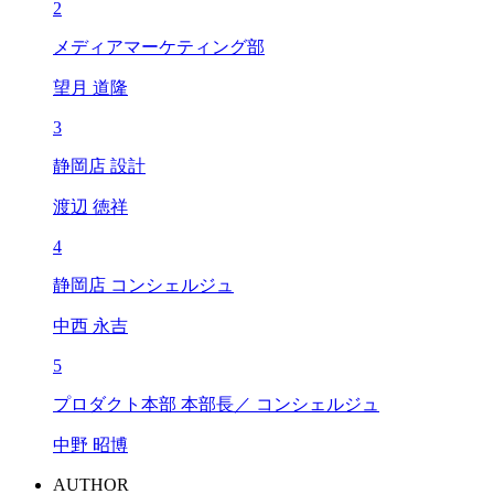
2
メディアマーケティング部
望月 道隆
3
静岡店 設計
渡辺 徳祥
4
静岡店 コンシェルジュ
中西 永吉
5
プロダクト本部 本部長／ コンシェルジュ
中野 昭博
AUTHOR