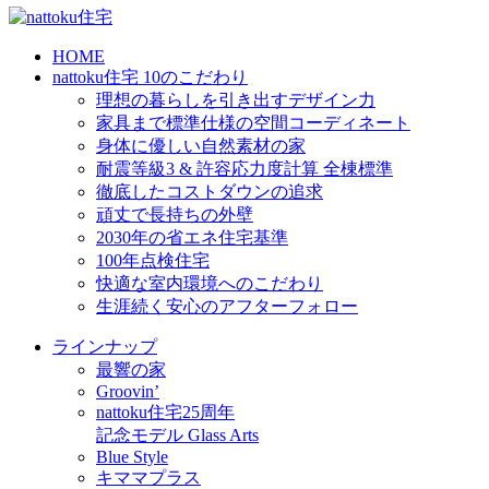
HOME
nattoku住宅 10のこだわり
理想の暮らしを引き出すデザイン力
家具まで標準仕様の空間コーディネート
身体に優しい自然素材の家
耐震等級3 & 許容応力度計算 全棟標準
徹底したコストダウンの追求
頑丈で長持ちの外壁
2030年の省エネ住宅基準
100年点検住宅
快適な室内環境へのこだわり
生涯続く安心のアフターフォロー
ラインナップ
最響の家
Groovin’
nattoku住宅25周年
記念モデル Glass Arts
Blue Style
キママプラス