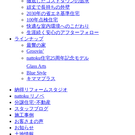
徹底したコストダウンの追求
頑丈で長持ちの外壁
2030年の省エネ基準住宅
100年点検住宅
快適な室内環境へのこだわり
生涯続く安心のアフターフォロー
ラインナップ
最響の家
Groovin’
nattoku住宅25周年記念モデル
Glass Arts
Blue Style
キママプラス
納得リフォームスタジオ
nattoku リノベ
分譲住宅･不動産
スタッフブログ
施工事例
お客さまの声
お知らせ
土地情報