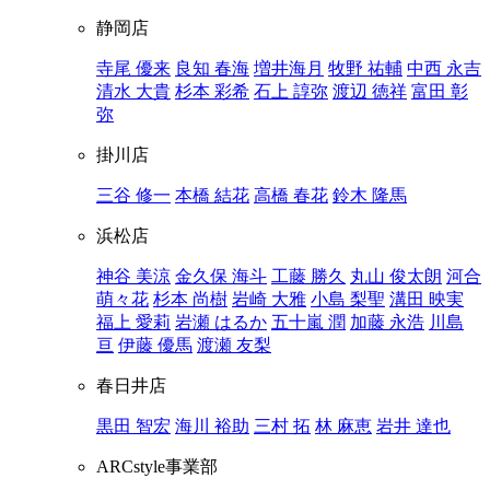
静岡店
寺尾 優来
良知 春海
増井海月
牧野 祐輔
中西 永吉
清水 大貴
杉本 彩希
石上 諄弥
渡辺 徳祥
富田 彰
弥
掛川店
三谷 修一
本橋 結花
高橋 春花
鈴木 隆馬
浜松店
神谷 美涼
金久保 海斗
工藤 勝久
丸山 俊太朗
河合
萌々花
杉本 尚樹
岩崎 大雅
小島 梨聖
溝田 映実
福上 愛莉
岩瀬 はるか
五十嵐 潤
加藤 永浩
川島
亘
伊藤 優馬
渡瀬 友梨
春日井店
黒田 智宏
海川 裕助
三村 拓
林 麻恵
岩井 達也
ARCstyle事業部