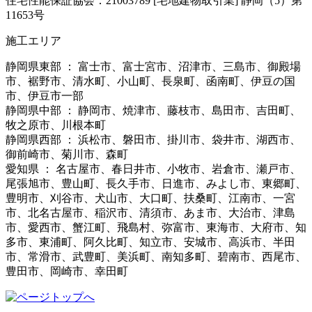
住宅性能保証協会：21003789 [宅地建物取引業] 静岡（5）第
11653号
施工エリア
静岡県東部 ： 富士市、富士宮市、沼津市、三島市、御殿場
市、裾野市、清水町、小山町、長泉町、函南町、伊豆の国
市、伊豆市一部
静岡県中部 ： 静岡市、焼津市、藤枝市、島田市、吉田町、
牧之原市、川根本町
静岡県西部 ： 浜松市、磐田市、掛川市、袋井市、湖西市、
御前崎市、菊川市、森町
愛知県 ： 名古屋市、春日井市、小牧市、岩倉市、瀬戸市、
尾張旭市、豊山町、長久手市、日進市、みよし市、東郷町、
豊明市、刈谷市、犬山市、大口町、扶桑町、江南市、一宮
市、北名古屋市、稲沢市、清須市、あま市、大治市、津島
市、愛西市、蟹江町、飛島村、弥富市、東海市、大府市、知
多市、東浦町、阿久比町、知立市、安城市、高浜市、半田
市、常滑市、武豊町、美浜町、南知多町、碧南市、西尾市、
豊田市、岡崎市、幸田町