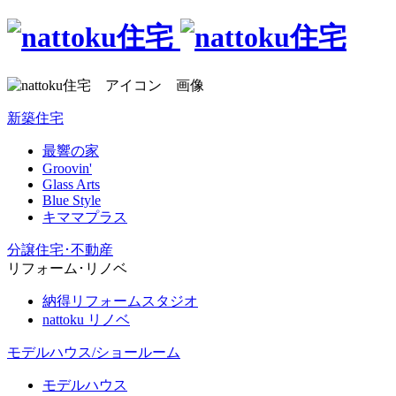
新築住宅
最響の家
Groovin'
Glass Arts
Blue Style
キママプラス
分譲住宅･不動産
リフォーム･リノベ
納得リフォームスタジオ
nattoku リノベ
モデルハウス/ショールーム
モデルハウス