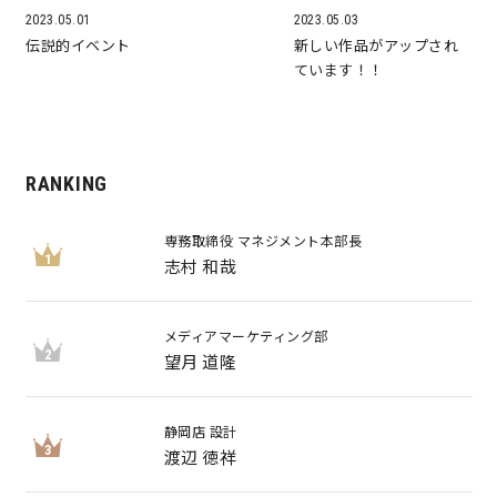
2023.05.01
2023.05.03
サイトマップ
プライバシーポリシー
伝説的イベント
新しい作品がアップされ
ています！！
よくある質問
RANKING
専務取締役 マネジメント本部長
1
志村 和哉
CLOSE
メディアマーケティング部
2
望月 道隆
静岡店 設計
3
渡辺 徳祥