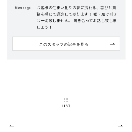
お客様の住まい創りの夢に携れる、喜びと責
Message
務を感じて邁進して参ります！ 嘘・駆け引き
キママプラス
は一切致しません。 向き合ってお話し致しま
しょう！
納得リフォームスタジオ
nattoku リノベ
このスタッフの記事を見る
分譲住宅･不動産
スタッフブログ
施工事例
お客さまの声
お知らせ
土地情報
LIST
近日分譲予定情報
会社情報
動画ギャラリー
採用情報