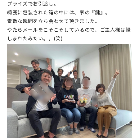
プライズでお引渡し。
綺麗に包装された箱の中には、家の『鍵』。
理想の暮らしを引き出すデザイン力
素敵な瞬間を立ち会わせて頂きました。
やたらメールをこそこそしているので、ご主人様は怪
家具まで標準仕様の空間コーディネート
しまれたみたい。。(笑)
身体に優しい自然素材の家
耐震等級3 & 許容応力度計算 全棟標準
徹底したコストダウンの追求
頑丈で長持ちの外壁
2030年の省エネ基準住宅
100年点検住宅