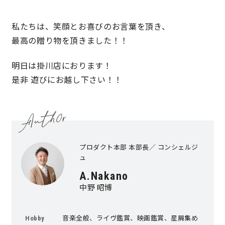
快適な室内環境へのこだわり
私たちは、笑顔とお喜びのお言葉を頂き、
最高の贈り物を頂きました！！
生涯続く安心のアフターフォロー
明日は掛川店におります！
是非 遊びにお越し下さい！！
ラインナップ
最響の家
プロダクト本部 本部長／ コンシェルジ
Groovin’
ュ
A.Nakano
nattoku住宅25周年記念モデル
中野 昭博
Glass Arts
音楽全般、ライヴ鑑賞、映画鑑賞、星屑集め
Hobby
Blue Style