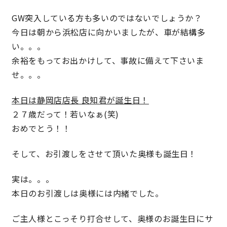
GW突入している方も多いのではないでしょうか？
今日は朝から浜松店に向かいましたが、車が結構多
営業時間／10:00～20:00 定休日／年末年始
い。。。
タップで電話をかける
余裕をもってお出かけして、事故に備えて下さいま
せ。。。
来店・見学予約
本日は静岡店店長 良知君が誕生日！
２７歳だって！若いなぁ(笑)
おめでとう！！
OWNER’S SITE オーナーズサイト
そして、お引渡しをさせて頂いた奥様も誕生日！
nattoku
グループコーポレートサイト
実は。。。
本日のお引渡しは奥様には内緒でした。
nattoku住宅 10のこだわり
ご主人様とこっそり打合せして、奥様のお誕生日にサ