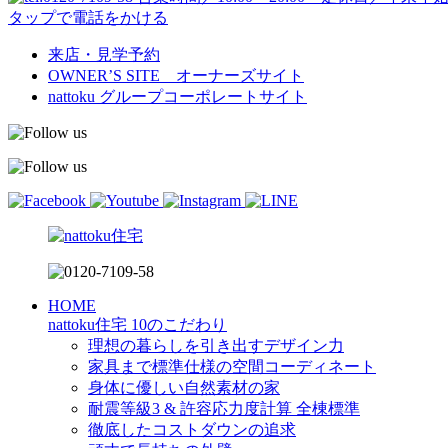
タップで電話をかける
来店・見学予約
OWNER’S SITE オーナーズサイト
nattoku
グループコーポレートサイト
HOME
nattoku住宅 10のこだわり
理想の暮らしを引き出すデザイン力
家具まで標準仕様の空間コーディネート
身体に優しい自然素材の家
耐震等級3 & 許容応力度計算 全棟標準
徹底したコストダウンの追求