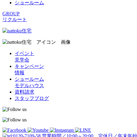
ショールーム
GROUP
リクルート
イベント
見学会
キャンペーン
情報
ショールーム
モデルハウス
資料請求
スタッフブログ
営業時間／10:00～20:00 定休日／年末年