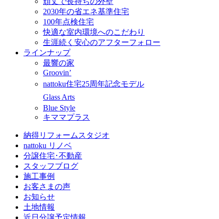
頑丈で長持ちの外壁
2030年の省エネ基準住宅
100年点検住宅
快適な室内環境へのこだわり
生涯続く安心のアフターフォロー
ラインナップ
最響の家
Groovin’
nattoku住宅25周年記念モデル
Glass Arts
Blue Style
キママプラス
納得リフォームスタジオ
nattoku リノベ
分譲住宅･不動産
スタッフブログ
施工事例
お客さまの声
お知らせ
土地情報
近日分譲予定情報