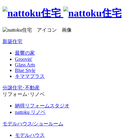
新築住宅
最響の家
Groovin'
Glass Arts
Blue Style
キママプラス
分譲住宅･不動産
リフォーム･リノベ
納得リフォームスタジオ
nattoku リノベ
モデルハウス/ショールーム
モデルハウス