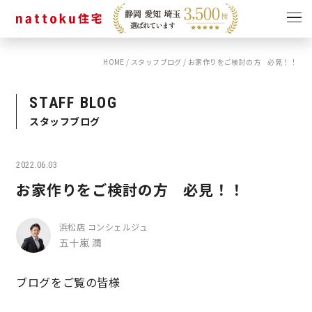
HOME
/
スタッフブログ
/
お家作りをご検討の方 必見！！
イベント
キャンペーン
見学会
情報
STAFF BLOG
スタッフブログ
ショールーム
資料請求
モデルハウス
2022.06.03
スタッフブログ
お家作りをご検討の方 必見！！
浜松店 コンシェルジュ
五十嵐 潤
ブログをご覧の皆様