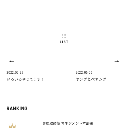
キママプラス
納得リフォームスタジオ
nattoku リノベ
LIST
分譲住宅･不動産
スタッフブログ
施工事例
お客さまの声
2022.05.29
2022.06.06
いろいろやってます！
ヤングとペヤング
お知らせ
土地情報
近日分譲予定情報
会社情報
RANKING
動画ギャラリー
採用情報
専務取締役 マネジメント本部長
1