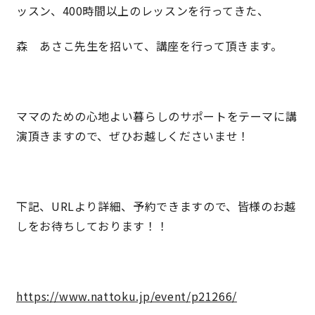
ッスン、400時間以上のレッスンを行ってきた、
理想の暮らしを引き出すデザイン力
森 あさこ先生を招いて、講座を行って頂きます。
家具まで標準仕様の空間コーディネート
身体に優しい自然素材の家
ママのための心地よい暮らしのサポートをテーマに講
演頂きますので、ぜひお越しくださいませ！
耐震等級3 & 許容応力度計算 全棟標準
徹底したコストダウンの追求
下記、URLより詳細、予約できますので、皆様のお越
しをお待ちしております！！
頑丈で長持ちの外壁
2030年の省エネ基準住宅
https://www.nattoku.jp/event/p21266/
100年点検住宅