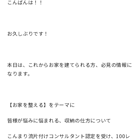
こんばんは！！
営業時間／10:00～20:00 定休日／年末年始
タップで電話をかける
お久しぶりです！
来店・見学予約
本日は、これからお家を建てられる方、必見の情報に
なります。
OWNER’S SITE オーナーズサイト
nattoku
グループコーポレートサイト
【お家を整える】をテーマに
皆様が悩みに悩まれる、収納の仕方について
nattoku住宅 10のこだわり
こんまり流片付けコンサルタント認定を受け、100レ