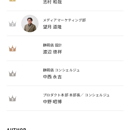
志村 和哉
サイトマップ
プライバシーポリシー
メディアマーケティング部
2
望月 道隆
よくある質問
静岡店 設計
3
渡辺 徳祥
静岡店 コンシェルジュ
4
CLOSE
中西 永吉
プロダクト本部 本部長／ コンシェルジュ
5
中野 昭博