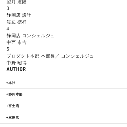
望月 道隆
3
キママプラス
静岡店 設計
渡辺 徳祥
4
納得リフォームスタジオ
nattoku リノベ
静岡店 コンシェルジュ
中西 永吉
5
分譲住宅･不動産
スタッフブログ
プロダクト本部 本部長／ コンシェルジュ
中野 昭博
AUTHOR
施工事例
お客さまの声
本社
お知らせ
土地情報
静岡本部
近日分譲予定情報
会社情報
富士店
三島店
動画ギャラリー
採用情報