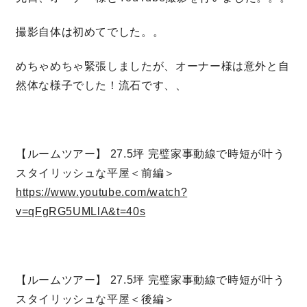
撮影自体は初めてでした。。
営業時間／10:00～20:00 定休日／年末年始
タップで電話をかける
めちゃめちゃ緊張しましたが、オーナー様は意外と自
然体な様子でした！流石です、、
来店・見学予約
【ルームツアー】 27.5坪 完璧家事動線で時短が叶う
OWNER’S SITE オーナーズサイト
スタイリッシュな平屋＜前編＞
https://www.youtube.com/watch?
v=qFgRG5UMLlA&t=40s
nattoku
グループコーポレートサイト
【ルームツアー】 27.5坪 完璧家事動線で時短が叶う
nattoku住宅 10のこだわり
スタイリッシュな平屋＜後編＞