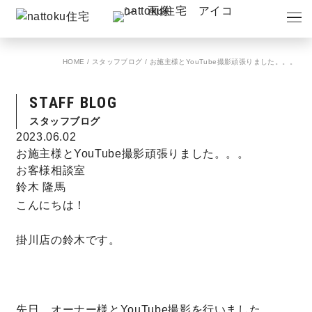
イベント
キャンペーン
HOME
/
スタッフブログ
/
お施主様とYouTube撮影頑張りました。。。
見学会
情報
STAFF BLOG
ショールーム
資料請求
スタッフブログ
モデルハウス
2023.06.02
お施主様とYouTube撮影頑張りました。。。
お客様相談室
スタッフブログ
鈴木 隆馬
こんにちは！
掛川店の鈴木です。
先日、オーナー様とYouTube撮影を行いました。。。