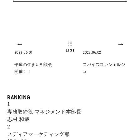
快適な室内環境へのこだわり
生涯続く安心のアフターフォロー
LIST
2023.06.01
2023.06.02
ラインナップ
平屋の住まい相談会
スパイスコンシェルジ
開催！！
ュ
最響の家
Groovin’
RANKING
1
nattoku住宅25周年記念モデル
専務取締役 マネジメント本部長
志村 和哉
Glass Arts
2
メディアマーケティング部
Blue Style