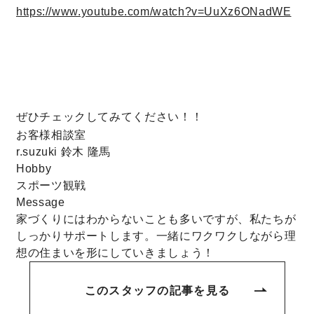
https://www.youtube.com/watch?v=UuXz6ONadWE
理想の暮らしを引き出すデザイン力
家具まで標準仕様の空間コーディネート
身体に優しい自然素材の家
ぜひチェックしてみてください！！
お客様相談室
耐震等級3 & 許容応力度計算 全棟標準
r.suzuki
鈴木 隆馬
Hobby
スポーツ観戦
徹底したコストダウンの追求
Message
家づくりにはわからないことも多いですが、私たちが
頑丈で長持ちの外壁
しっかりサポートします。一緒にワクワクしながら理
想の住まいを形にしていきましょう！
2030年の省エネ基準住宅
このスタッフの記事を見る
100年点検住宅