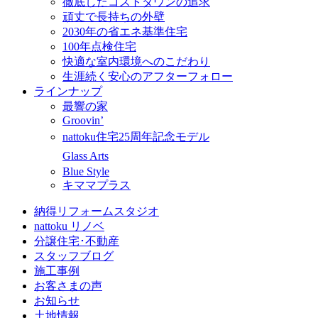
徹底したコストダウンの追求
頑丈で長持ちの外壁
2030年の省エネ基準住宅
100年点検住宅
快適な室内環境へのこだわり
生涯続く安心のアフターフォロー
ラインナップ
最響の家
Groovin’
nattoku住宅25周年記念モデル
Glass Arts
Blue Style
キママプラス
納得リフォームスタジオ
nattoku リノベ
分譲住宅･不動産
スタッフブログ
施工事例
お客さまの声
お知らせ
土地情報