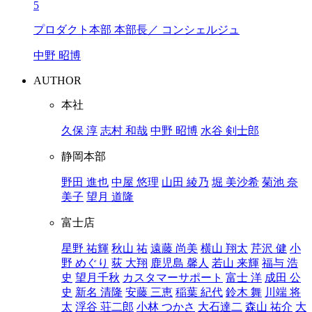
5
プロダクト本部 本部長／ コンシェルジュ
中野 昭博
AUTHOR
本社
久保 淳
志村 和哉
中野 昭博
水谷 剣士郎
静岡本部
野田 進也
中屋 悠理
山田 綾乃
堀 美沙希
菊池 奈
美子
望月 道隆
富士店
星野 祐輝
秋山 祐
遠藤 尚美
横山 翔太
芹沢 健
小
野 めぐり
荻 大翔
鹿児島 馨人
若山 来輝
福与 浩
史
望月千秋
カスタマーサポート
富士 洋
成田 公
史
新名 清隆
安藤 三恵
稲葉 紀代
鈴木 舞
川端 将
太
浮谷 荘二郎
小林 つかさ
大石達二
森山 祐介
大