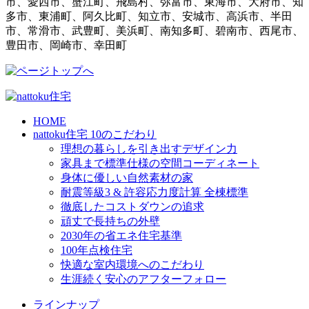
市、愛西市、蟹江町、飛島村、弥富市、東海市、大府市、知
多市、東浦町、阿久比町、知立市、安城市、高浜市、半田
市、常滑市、武豊町、美浜町、南知多町、碧南市、西尾市、
豊田市、岡崎市、幸田町
HOME
nattoku住宅 10のこだわり
理想の暮らしを引き出すデザイン力
家具まで標準仕様の空間コーディネート
身体に優しい自然素材の家
耐震等級3 & 許容応力度計算 全棟標準
徹底したコストダウンの追求
頑丈で長持ちの外壁
2030年の省エネ住宅基準
100年点検住宅
快適な室内環境へのこだわり
生涯続く安心のアフターフォロー
ラインナップ