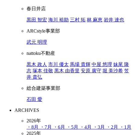
春日井店
黒田 智宏
海川 裕助
三村 拓
林 麻恵
岩井 達也
ARCstyle事業部
武元 明理
nattoku不動産
黒木 政人
市川 優太
馬場 貴輝
中屋 悠理
妹尾 隆
志
塚本 佳敬
黒木 由香里
安原 廣守
堀 美沙希
笠
井 貴弘
総合建築事業部
石田 愛
ARCHIVES
2026年
・8月
・7月
・6月
・5月
・4月
・3月
・2月
・1月
2025年