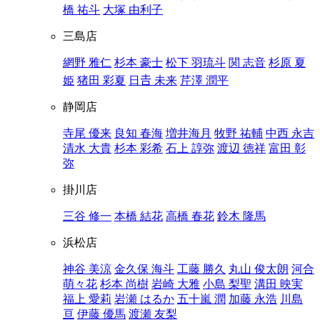
橋 祐斗
大塚 由利子
三島店
網野 雅仁
杉本 豪士
松下 羽琉斗
関 志音
杉原 夏
姫
猪田 彩夏
日𠮷 未来
芹澤 潤平
静岡店
寺尾 優来
良知 春海
増井海月
牧野 祐輔
中西 永吉
清水 大貴
杉本 彩希
石上 諄弥
渡辺 徳祥
富田 彰
弥
掛川店
三谷 修一
本橋 結花
高橋 春花
鈴木 隆馬
浜松店
神谷 美涼
金久保 海斗
工藤 勝久
丸山 俊太朗
河合
萌々花
杉本 尚樹
岩崎 大雅
小島 梨聖
溝田 映実
福上 愛莉
岩瀬 はるか
五十嵐 潤
加藤 永浩
川島
亘
伊藤 優馬
渡瀬 友梨