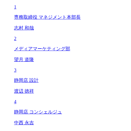
1
専務取締役 マネジメント本部長
志村 和哉
2
メディアマーケティング部
望月 道隆
3
静岡店 設計
渡辺 徳祥
4
静岡店 コンシェルジュ
中西 永吉