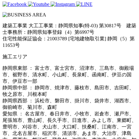
建築工事業 大工工事業：静岡県知事(特-03) 第30817号 建築
士事務所：静岡県知事登録（4）第6997号
住宅性能保証協会：21003789 [宅地建物取引業] 静岡（5）第
11653号
施工エリア
静岡県東部 ： 富士市、富士宮市、沼津市、三島市、御殿場
市、裾野市、清水町、小山町、長泉町、函南町、伊豆の国
市、伊豆市一部
静岡県中部 ： 静岡市、焼津市、藤枝市、島田市、吉田町、
牧之原市、川根本町
静岡県西部 ： 浜松市、磐田市、掛川市、袋井市、湖西市、
御前崎市、菊川市、森町
愛知県 ： 名古屋市、春日井市、小牧市、岩倉市、瀬戸市、
尾張旭市、豊山町、長久手市、日進市、みよし市、東郷町、
豊明市、刈谷市、犬山市、大口町、扶桑町、江南市、一宮
市、北名古屋市、稲沢市、清須市、あま市、大治市、津島