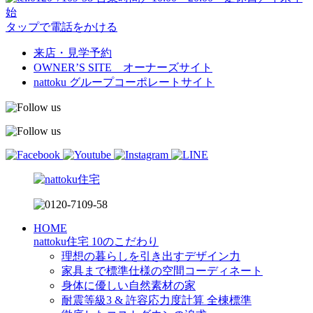
始
タップで電話をかける
来店・見学予約
OWNER’S SITE オーナーズサイト
nattoku
グループコーポレートサイト
HOME
nattoku住宅 10のこだわり
理想の暮らしを引き出すデザイン力
家具まで標準仕様の空間コーディネート
身体に優しい自然素材の家
耐震等級3 & 許容応力度計算 全棟標準