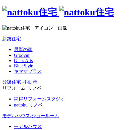
新築住宅
最響の家
Groovin'
Glass Arts
Blue Style
キママプラス
分譲住宅･不動産
リフォーム･リノベ
納得リフォームスタジオ
nattoku リノベ
モデルハウス/ショールーム
モデルハウス