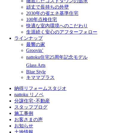
徹底したコストダウンの追求
頑丈で長持ちの外壁
2030年の省エネ基準住宅
100年点検住宅
快適な室内環境へのこだわり
生涯続く安心のアフターフォロー
ラインナップ
最響の家
Groovin’
nattoku住宅25周年記念モデル
Glass Arts
Blue Style
キママプラス
納得リフォームスタジオ
nattoku リノベ
分譲住宅･不動産
スタッフブログ
施工事例
お客さまの声
お知らせ
土地情報