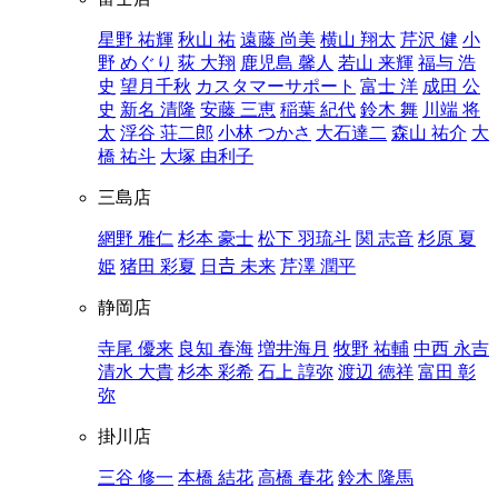
星野 祐輝
秋山 祐
遠藤 尚美
横山 翔太
芹沢 健
小
野 めぐり
荻 大翔
鹿児島 馨人
若山 来輝
福与 浩
史
望月千秋
カスタマーサポート
富士 洋
成田 公
史
新名 清隆
安藤 三恵
稲葉 紀代
鈴木 舞
川端 将
太
浮谷 荘二郎
小林 つかさ
大石達二
森山 祐介
大
橋 祐斗
大塚 由利子
三島店
網野 雅仁
杉本 豪士
松下 羽琉斗
関 志音
杉原 夏
姫
猪田 彩夏
日𠮷 未来
芹澤 潤平
静岡店
寺尾 優来
良知 春海
増井海月
牧野 祐輔
中西 永吉
清水 大貴
杉本 彩希
石上 諄弥
渡辺 徳祥
富田 彰
弥
掛川店
三谷 修一
本橋 結花
高橋 春花
鈴木 隆馬