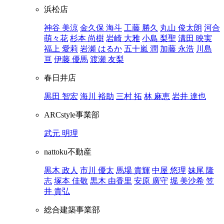
浜松店
神谷 美涼
金久保 海斗
工藤 勝久
丸山 俊太朗
河合
萌々花
杉本 尚樹
岩崎 大雅
小島 梨聖
溝田 映実
福上 愛莉
岩瀬 はるか
五十嵐 潤
加藤 永浩
川島
亘
伊藤 優馬
渡瀬 友梨
春日井店
黒田 智宏
海川 裕助
三村 拓
林 麻恵
岩井 達也
ARCstyle事業部
武元 明理
nattoku不動産
黒木 政人
市川 優太
馬場 貴輝
中屋 悠理
妹尾 隆
志
塚本 佳敬
黒木 由香里
安原 廣守
堀 美沙希
笠
井 貴弘
総合建築事業部