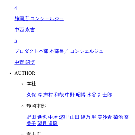
4
静岡店 コンシェルジュ
中西 永吉
5
プロダクト本部 本部長／ コンシェルジュ
中野 昭博
AUTHOR
本社
久保 淳
志村 和哉
中野 昭博
水谷 剣士郎
静岡本部
野田 進也
中屋 悠理
山田 綾乃
堀 美沙希
菊池 奈
美子
望月 道隆
富士店