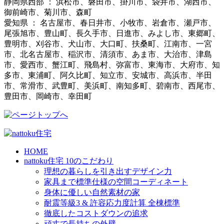
静岡県西部 ： 浜松市、磐田市、掛川市、袋井市、湖西市、
御前崎市、菊川市、森町
愛知県 ： 名古屋市、春日井市、小牧市、岩倉市、瀬戸市、
尾張旭市、豊山町、長久手市、日進市、みよし市、東郷町、
豊明市、刈谷市、犬山市、大口町、扶桑町、江南市、一宮
市、北名古屋市、稲沢市、清須市、あま市、大治市、津島
市、愛西市、蟹江町、飛島村、弥富市、東海市、大府市、知
多市、東浦町、阿久比町、知立市、安城市、高浜市、半田
市、常滑市、武豊町、美浜町、南知多町、碧南市、西尾市、
豊田市、岡崎市、幸田町
HOME
nattoku住宅 10のこだわり
理想の暮らしを引き出すデザイン力
家具まで標準仕様の空間コーディネート
身体に優しい自然素材の家
耐震等級3 & 許容応力度計算 全棟標準
徹底したコストダウンの追求
頑丈で長持ちの外壁