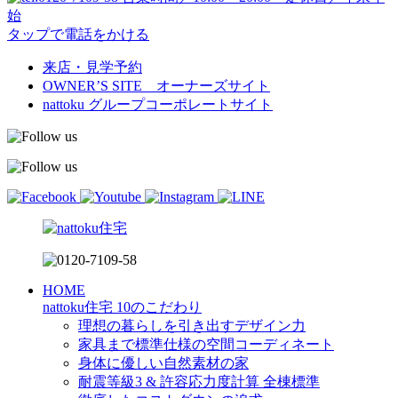
始
タップで電話をかける
来店・見学予約
OWNER’S SITE オーナーズサイト
nattoku
グループコーポレートサイト
HOME
nattoku住宅 10のこだわり
理想の暮らしを引き出すデザイン力
家具まで標準仕様の空間コーディネート
身体に優しい自然素材の家
耐震等級3 & 許容応力度計算 全棟標準