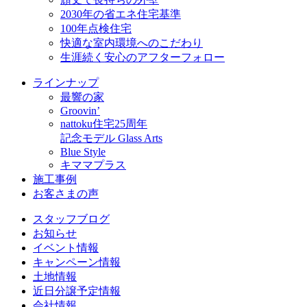
2030年の省エネ住宅基準
100年点検住宅
快適な室内環境へのこだわり
生涯続く安心のアフターフォロー
ラインナップ
最響の家
Groovin’
nattoku住宅25周年
記念モデル Glass Arts
Blue Style
キママプラス
施工事例
お客さまの声
スタッフブログ
お知らせ
イベント情報
キャンペーン情報
土地情報
近日分譲予定情報
会社情報