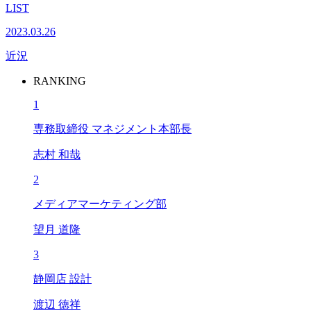
LIST
2023.03.26
近況
RANKING
1
専務取締役 マネジメント本部長
志村 和哉
2
メディアマーケティング部
望月 道隆
3
静岡店 設計
渡辺 徳祥