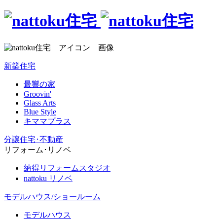
新築住宅
最響の家
Groovin'
Glass Arts
Blue Style
キママプラス
分譲住宅･不動産
リフォーム･リノベ
納得リフォームスタジオ
nattoku リノベ
モデルハウス/ショールーム
モデルハウス