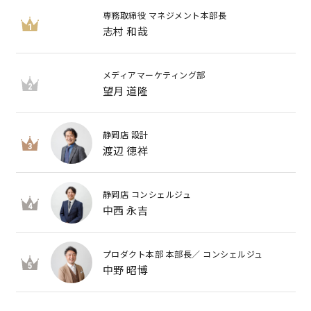
専務取締役 マネジメント本部長
1
志村 和哉
メディアマーケティング部
2
望月 道隆
静岡店 設計
3
渡辺 徳祥
静岡店 コンシェルジュ
4
中西 永吉
プロダクト本部 本部長／ コンシェルジュ
5
中野 昭博