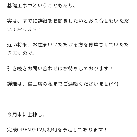
基礎工事中ということもあり、
快適な室内環境へのこだわり
実は、すでに詳細をお聞きしたいとお問合せもいただ
いております！
生涯続く安心のアフターフォロー
近い将来、お住まいいただける方を募集させていただ
ラインナップ
きますので、
引き続きお問い合わせはお待ちしております！
最響の家
詳細は、富士店の私までご連絡くださいませ(^^)
Groovin’
nattoku住宅25周年記念モデル
今月末に上棟し、
Glass Arts
完成OPENが12月初旬を予定しております！
Blue Style