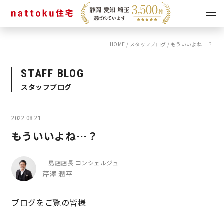
HOME
/
スタッフブログ
/
もういいよね…？
イベント
キャンペーン
見学会
情報
STAFF BLOG
スタッフブログ
ショールーム
資料請求
モデルハウス
2022.08.21
スタッフブログ
もういいよね…？
三島店店長 コンシェルジュ
芹澤 潤平
ブログをご覧の皆様