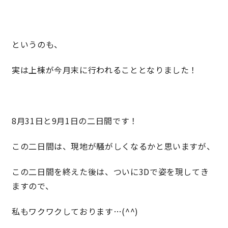
理想の暮らしを引き出すデザイン力
というのも、
家具まで標準仕様の空間コーディネート
実は上棟が今月末に行われることとなりました！
身体に優しい自然素材の家
耐震等級3 & 許容応力度計算 全棟標準
8月31日と9月1日の二日間です！
徹底したコストダウンの追求
この二日間は、現地が騒がしくなるかと思いますが、
頑丈で長持ちの外壁
この二日間を終えた後は、ついに3Dで姿を現してき
ますので、
2030年の省エネ基準住宅
私もワクワクしております…(^^)
100年点検住宅