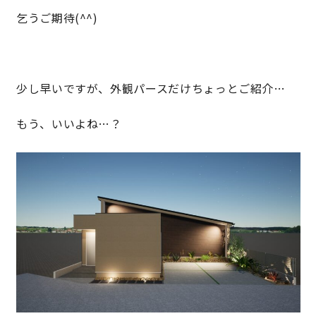
乞うご期待(^^)
キママプラス
少し早いですが、外観パースだけちょっとご紹介…
納得リフォームスタジオ
nattoku リノベ
もう、いいよね…？
分譲住宅･不動産
スタッフブログ
施工事例
お客さまの声
お知らせ
土地情報
近日分譲予定情報
会社情報
動画ギャラリー
採用情報