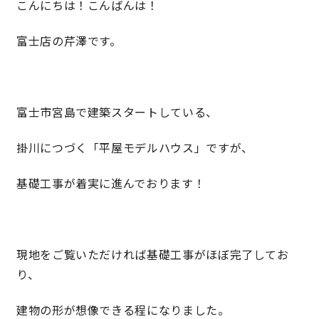
こんにちは！こんばんは！
富士店の芹澤です。
営業時間／10:00～20:00 定休日／年末年始
タップで電話をかける
富士市宮島で建築スタートしている、
来店・見学予約
掛川につづく「平屋モデルハウス」ですが、
OWNER’S SITE オーナーズサイト
基礎工事が着実に進んでおります！
nattoku
グループコーポレートサイト
現地をご覧いただければ基礎工事がほぼ完了してお
り、
nattoku住宅 10のこだわり
建物の形が想像できる程になりました。