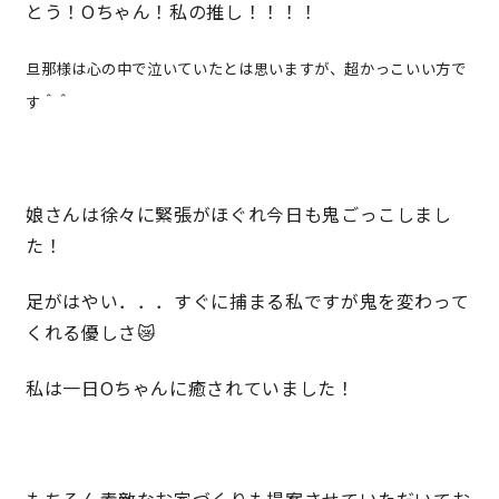
とう！Oちゃん！私の推し！！！！
快適な室内環境へのこだわり
旦那様は心の中で泣いていたとは思いますが、超かっこいい方で
す＾＾
生涯続く安心のアフターフォロー
ラインナップ
娘さんは徐々に緊張がほぐれ今日も鬼ごっこしまし
た！
最響の家
足がはやい．．．すぐに捕まる私ですが鬼を変わって
くれる優しさ😿
Groovin’
私は一日Oちゃんに癒されていました！
nattoku住宅25周年記念モデル
Glass Arts
Blue Style