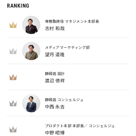
RANKING
専務取締役 マネジメント本部長
1
志村 和哉
メディアマーケティング部
2
望月 道隆
静岡店 設計
3
渡辺 徳祥
静岡店 コンシェルジュ
4
中西 永吉
プロダクト本部 本部長／ コンシェルジュ
5
中野 昭博