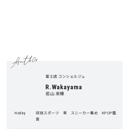
サイトマップ
プライバシーポリシー
よくある質問
CLOSE
富士店 コンシェルジュ
R.Wakayama
若山 来輝
球技スポーツ 車 スニーカー集め KPOP鑑
Hobby
賞