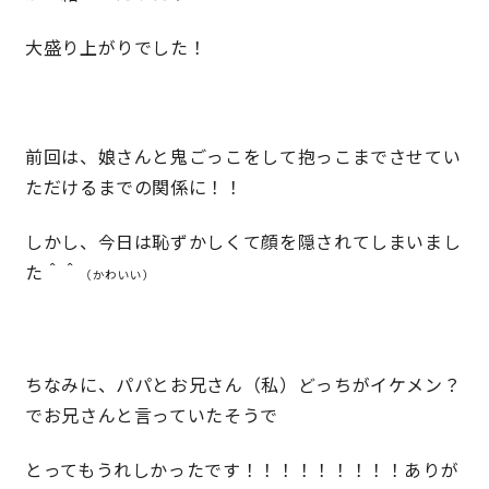
大盛り上がりでした！
理想の暮らしを引き出すデザイン力
家具まで標準仕様の空間コーディネート
前回は、娘さんと鬼ごっこをして抱っこまでさせてい
身体に優しい自然素材の家
ただけるまでの関係に！！
耐震等級3 & 許容応力度計算 全棟標準
しかし、今日は恥ずかしくて顔を隠されてしまいまし
た＾＾
（かわいい）
徹底したコストダウンの追求
頑丈で長持ちの外壁
ちなみに、パパとお兄さん（私）どっちがイケメン？
でお兄さんと言っていたそうで
2030年の省エネ基準住宅
とってもうれしかったです！！！！！！！！！ありが
100年点検住宅