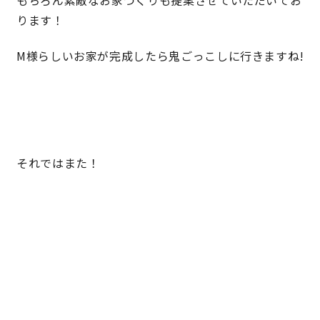
もちろん素敵なお家づくりも提案させていただいてお
ります！
キママプラス
M様らしいお家が完成したら鬼ごっこしに行きますね!
納得リフォームスタジオ
nattoku リノベ
分譲住宅･不動産
スタッフブログ
それではまた！
施工事例
お客さまの声
お知らせ
土地情報
近日分譲予定情報
会社情報
動画ギャラリー
採用情報