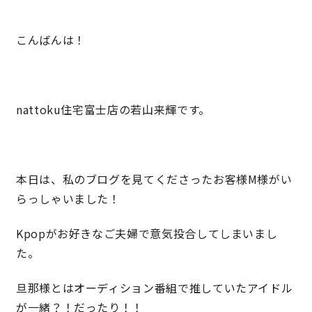
こんばんは！
営業時間／10:00～20:00 定休日／年末年始
タップで電話をかける
nattoku住宅富士店の若山来輝です。
来店・見学予約
OWNER’S SITE オーナーズサイト
本日は、私のブログを見てくださったお客様M様がい
らっしゃいました！
nattoku
グループコーポレートサイト
Kpopがお好きなご夫婦で意気投合してしまいまし
た。
旦那様とはオーディション番組で推していたアイドル
nattoku住宅 10のこだわり
が一緒？！だったり！！