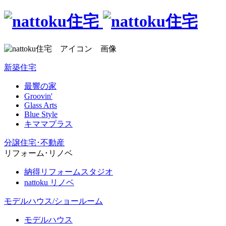
新築住宅
最響の家
Groovin'
Glass Arts
Blue Style
キママプラス
分譲住宅･不動産
リフォーム･リノベ
納得リフォームスタジオ
nattoku リノベ
モデルハウス/ショールーム
モデルハウス