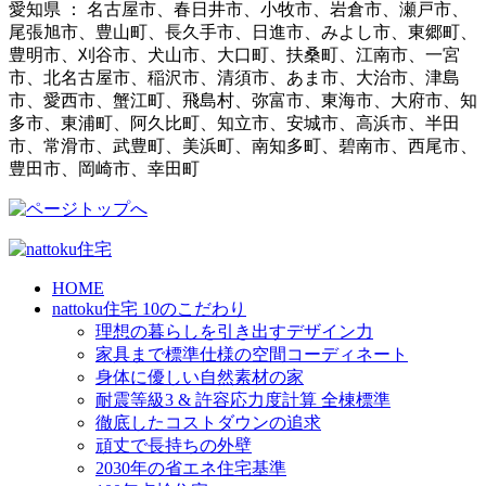
愛知県 ： 名古屋市、春日井市、小牧市、岩倉市、瀬戸市、
尾張旭市、豊山町、長久手市、日進市、みよし市、東郷町、
豊明市、刈谷市、犬山市、大口町、扶桑町、江南市、一宮
市、北名古屋市、稲沢市、清須市、あま市、大治市、津島
市、愛西市、蟹江町、飛島村、弥富市、東海市、大府市、知
多市、東浦町、阿久比町、知立市、安城市、高浜市、半田
市、常滑市、武豊町、美浜町、南知多町、碧南市、西尾市、
豊田市、岡崎市、幸田町
HOME
nattoku住宅 10のこだわり
理想の暮らしを引き出すデザイン力
家具まで標準仕様の空間コーディネート
身体に優しい自然素材の家
耐震等級3 & 許容応力度計算 全棟標準
徹底したコストダウンの追求
頑丈で長持ちの外壁
2030年の省エネ住宅基準