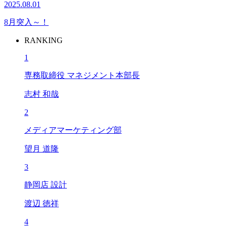
2025.08.01
8月突入～！
RANKING
1
専務取締役 マネジメント本部長
志村 和哉
2
メディアマーケティング部
望月 道隆
3
静岡店 設計
渡辺 徳祥
4