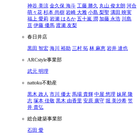
神谷 美涼
金久保 海斗
工藤 勝久
丸山 俊太朗
河合
萌々花
杉本 尚樹
岩崎 大雅
小島 梨聖
溝田 映実
福上 愛莉
岩瀬 はるか
五十嵐 潤
加藤 永浩
川島
亘
伊藤 優馬
渡瀬 友梨
春日井店
黒田 智宏
海川 裕助
三村 拓
林 麻恵
岩井 達也
ARCstyle事業部
武元 明理
nattoku不動産
黒木 政人
市川 優太
馬場 貴輝
中屋 悠理
妹尾 隆
志
塚本 佳敬
黒木 由香里
安原 廣守
堀 美沙希
笠
井 貴弘
総合建築事業部
石田 愛