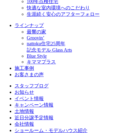
100年点検住宅
快適な室内環境へのこだわり
生涯続く安心のアフターフォロー
ラインナップ
最響の家
Groovin’
nattoku住宅25周年
記念モデル Glass Arts
Blue Style
キママプラス
施工事例
お客さまの声
スタッフブログ
お知らせ
イベント情報
キャンペーン情報
土地情報
近日分譲予定情報
会社情報
ショールーム・モデルハウス紹介