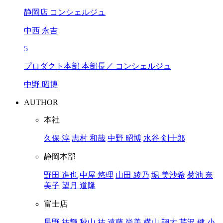
静岡店 コンシェルジュ
中西 永吉
5
プロダクト本部 本部長／ コンシェルジュ
中野 昭博
AUTHOR
本社
久保 淳
志村 和哉
中野 昭博
水谷 剣士郎
静岡本部
野田 進也
中屋 悠理
山田 綾乃
堀 美沙希
菊池 奈
美子
望月 道隆
富士店
星野 祐輝
秋山 祐
遠藤 尚美
横山 翔太
芹沢 健
小