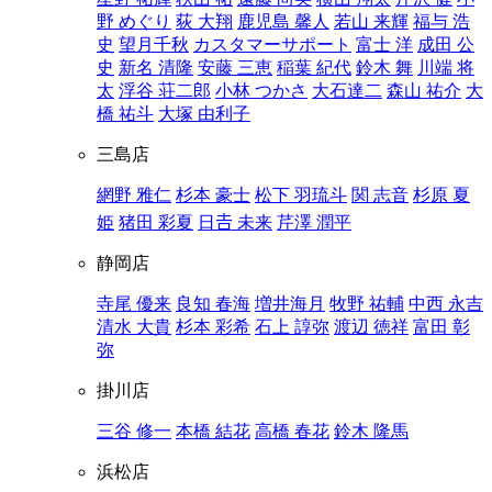
野 めぐり
荻 大翔
鹿児島 馨人
若山 来輝
福与 浩
史
望月千秋
カスタマーサポート
富士 洋
成田 公
史
新名 清隆
安藤 三恵
稲葉 紀代
鈴木 舞
川端 将
太
浮谷 荘二郎
小林 つかさ
大石達二
森山 祐介
大
橋 祐斗
大塚 由利子
三島店
網野 雅仁
杉本 豪士
松下 羽琉斗
関 志音
杉原 夏
姫
猪田 彩夏
日𠮷 未来
芹澤 潤平
静岡店
寺尾 優来
良知 春海
増井海月
牧野 祐輔
中西 永吉
清水 大貴
杉本 彩希
石上 諄弥
渡辺 徳祥
富田 彰
弥
掛川店
三谷 修一
本橋 結花
高橋 春花
鈴木 隆馬
浜松店