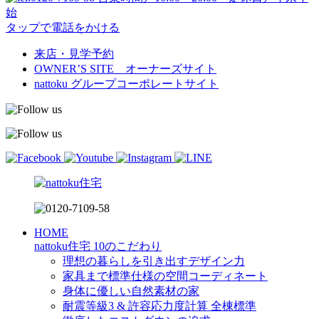
始
タップで電話をかける
来店・見学予約
OWNER’S SITE オーナーズサイト
nattoku
グループコーポレートサイト
HOME
nattoku住宅 10のこだわり
理想の暮らしを引き出すデザイン力
家具まで標準仕様の空間コーディネート
身体に優しい自然素材の家
耐震等級3 & 許容応力度計算 全棟標準