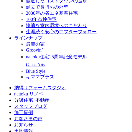
徹底したコストダウンの追求
頑丈で長持ちの外壁
2030年の省エネ基準住宅
100年点検住宅
快適な室内環境へのこだわり
生涯続く安心のアフターフォロー
ラインナップ
最響の家
Groovin’
nattoku住宅25周年記念モデル
Glass Arts
Blue Style
キママプラス
納得リフォームスタジオ
nattoku リノベ
分譲住宅･不動産
スタッフブログ
施工事例
お客さまの声
お知らせ
土地情報