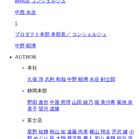
静岡店 コンシェルジュ
中西 永吉
5
プロダクト本部 本部長／ コンシェルジュ
中野 昭博
AUTHOR
本社
久保 淳
志村 和哉
中野 昭博
水谷 剣士郎
静岡本部
野田 進也
中屋 悠理
山田 綾乃
堀 美沙希
菊池 奈
美子
望月 道隆
富士店
星野 祐輝
秋山 祐
遠藤 尚美
横山 翔太
芹沢 健
小
野 めぐり
荻 大翔
鹿児島 馨人
若山 来輝
福与 浩