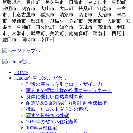
尾張旭市、豊山町、長久手市、日進市、みよし市、東郷町、
豊明市、刈谷市、犬山市、大口町、扶桑町、江南市、一宮
市、北名古屋市、稲沢市、清須市、あま市、大治市、津島
市、愛西市、蟹江町、飛島村、弥富市、東海市、大府市、知
多市、東浦町、阿久比町、知立市、安城市、高浜市、半田
市、常滑市、武豊町、美浜町、南知多町、碧南市、西尾市、
豊田市、岡崎市、幸田町
HOME
nattoku住宅 10のこだわり
理想の暮らしを引き出すデザイン力
家具まで標準仕様の空間コーディネート
身体に優しい自然素材の家
耐震等級3 & 許容応力度計算 全棟標準
徹底したコストダウンの追求
頑丈で長持ちの外壁
2030年の省エネ住宅基準
100年点検住宅