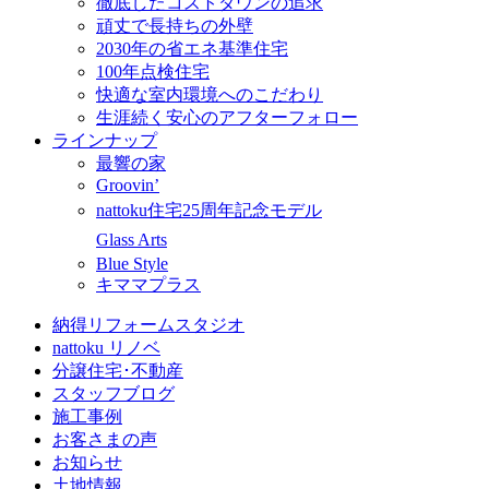
徹底したコストダウンの追求
頑丈で長持ちの外壁
2030年の省エネ基準住宅
100年点検住宅
快適な室内環境へのこだわり
生涯続く安心のアフターフォロー
ラインナップ
最響の家
Groovin’
nattoku住宅25周年記念モデル
Glass Arts
Blue Style
キママプラス
納得リフォームスタジオ
nattoku リノベ
分譲住宅･不動産
スタッフブログ
施工事例
お客さまの声
お知らせ
土地情報