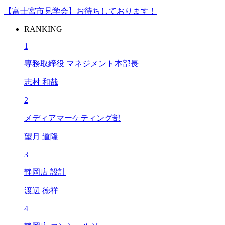
【富士宮市見学会】お待ちしております！
RANKING
1
専務取締役 マネジメント本部長
志村 和哉
2
メディアマーケティング部
望月 道隆
3
静岡店 設計
渡辺 徳祥
4