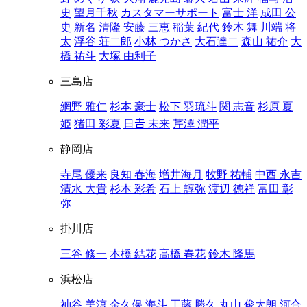
史
望月千秋
カスタマーサポート
富士 洋
成田 公
史
新名 清隆
安藤 三恵
稲葉 紀代
鈴木 舞
川端 将
太
浮谷 荘二郎
小林 つかさ
大石達二
森山 祐介
大
橋 祐斗
大塚 由利子
三島店
網野 雅仁
杉本 豪士
松下 羽琉斗
関 志音
杉原 夏
姫
猪田 彩夏
日𠮷 未来
芹澤 潤平
静岡店
寺尾 優来
良知 春海
増井海月
牧野 祐輔
中西 永吉
清水 大貴
杉本 彩希
石上 諄弥
渡辺 徳祥
富田 彰
弥
掛川店
三谷 修一
本橋 結花
高橋 春花
鈴木 隆馬
浜松店
神谷 美涼
金久保 海斗
工藤 勝久
丸山 俊太朗
河合