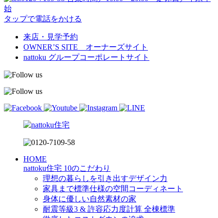
始
タップで電話をかける
来店・見学予約
OWNER’S SITE オーナーズサイト
nattoku
グループコーポレートサイト
HOME
nattoku住宅 10のこだわり
理想の暮らしを引き出すデザイン力
家具まで標準仕様の空間コーディネート
身体に優しい自然素材の家
耐震等級3 & 許容応力度計算 全棟標準