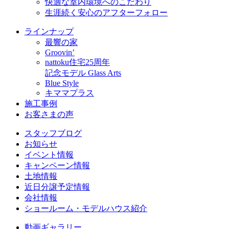
快適な室内環境へのこだわり
生涯続く安心のアフターフォロー
ラインナップ
最響の家
Groovin’
nattoku住宅25周年
記念モデル Glass Arts
Blue Style
キママプラス
施工事例
お客さまの声
スタッフブログ
お知らせ
イベント情報
キャンペーン情報
土地情報
近日分譲予定情報
会社情報
ショールーム・モデルハウス紹介
動画ギャラリー