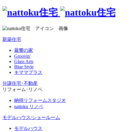
新築住宅
最響の家
Groovin'
Glass Arts
Blue Style
キママプラス
分譲住宅･不動産
リフォーム･リノベ
納得リフォームスタジオ
nattoku リノベ
モデルハウス/ショールーム
モデルハウス