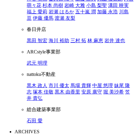
萌々花
杉本 尚樹
岩崎 大雅
小島 梨聖
溝田 映実
福上 愛莉
岩瀬 はるか
五十嵐 潤
加藤 永浩
川島
亘
伊藤 優馬
渡瀬 友梨
春日井店
黒田 智宏
海川 裕助
三村 拓
林 麻恵
岩井 達也
ARCstyle事業部
武元 明理
nattoku不動産
黒木 政人
市川 優太
馬場 貴輝
中屋 悠理
妹尾 隆
志
塚本 佳敬
黒木 由香里
安原 廣守
堀 美沙希
笠
井 貴弘
総合建築事業部
石田 愛
ARCHIVES