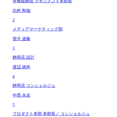
専務取締役 マネジメント本部長
志村 和哉
2
メディアマーケティング部
望月 道隆
3
静岡店 設計
渡辺 徳祥
4
静岡店 コンシェルジュ
中西 永吉
5
プロダクト本部 本部長／ コンシェルジュ