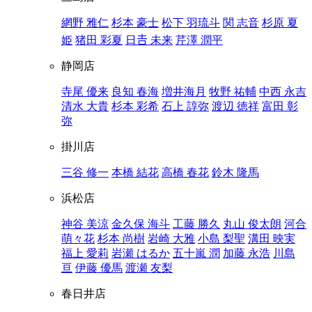
網野 雅仁
杉本 豪士
松下 羽琉斗
関 志音
杉原 夏
姫
猪田 彩夏
日𠮷 未来
芹澤 潤平
静岡店
寺尾 優来
良知 春海
増井海月
牧野 祐輔
中西 永吉
清水 大貴
杉本 彩希
石上 諄弥
渡辺 徳祥
富田 彰
弥
掛川店
三谷 修一
本橋 結花
高橋 春花
鈴木 隆馬
浜松店
神谷 美涼
金久保 海斗
工藤 勝久
丸山 俊太朗
河合
萌々花
杉本 尚樹
岩崎 大雅
小島 梨聖
溝田 映実
福上 愛莉
岩瀬 はるか
五十嵐 潤
加藤 永浩
川島
亘
伊藤 優馬
渡瀬 友梨
春日井店