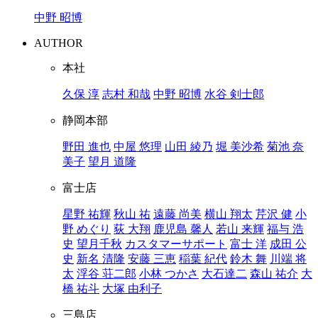
中野 昭博
AUTHOR
本社
久保 淳
志村 和哉
中野 昭博
水谷 剣士郎
静岡本部
野田 進也
中屋 悠理
山田 綾乃
堀 美沙希
菊池 奈
美子
望月 道隆
富士店
星野 祐輝
秋山 祐
遠藤 尚美
横山 翔太
芹沢 健
小
野 めぐり
荻 大翔
鹿児島 馨人
若山 来輝
福与 浩
史
望月千秋
カスタマーサポート
富士 洋
成田 公
史
新名 清隆
安藤 三恵
稲葉 紀代
鈴木 舞
川端 将
太
浮谷 荘二郎
小林 つかさ
大石達二
森山 祐介
大
橋 祐斗
大塚 由利子
三島店