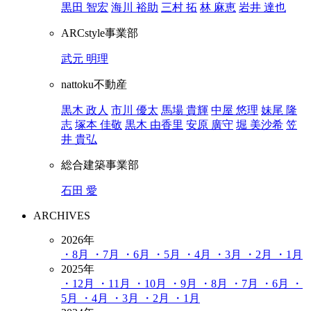
黒田 智宏
海川 裕助
三村 拓
林 麻恵
岩井 達也
ARCstyle事業部
武元 明理
nattoku不動産
黒木 政人
市川 優太
馬場 貴輝
中屋 悠理
妹尾 隆
志
塚本 佳敬
黒木 由香里
安原 廣守
堀 美沙希
笠
井 貴弘
総合建築事業部
石田 愛
ARCHIVES
2026年
・8月
・7月
・6月
・5月
・4月
・3月
・2月
・1月
2025年
・12月
・11月
・10月
・9月
・8月
・7月
・6月
・
5月
・4月
・3月
・2月
・1月