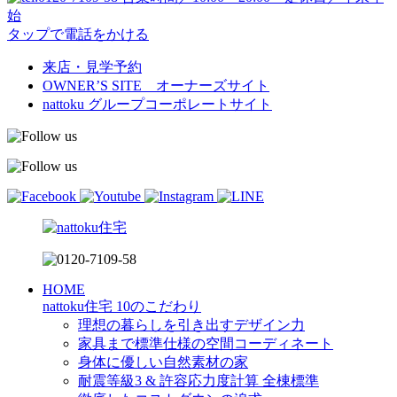
始
タップで電話をかける
来店・見学予約
OWNER’S SITE オーナーズサイト
nattoku
グループコーポレートサイト
HOME
nattoku住宅 10のこだわり
理想の暮らしを引き出すデザイン力
家具まで標準仕様の空間コーディネート
身体に優しい自然素材の家
耐震等級3 & 許容応力度計算 全棟標準