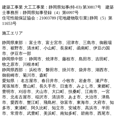
建築工事業 大工工事業：静岡県知事(特-03) 第30817号 建築
士事務所：静岡県知事登録（4）第6997号
住宅性能保証協会：21003789 [宅地建物取引業] 静岡（5）第
11653号
施工エリア
静岡県東部 ： 富士市、富士宮市、沼津市、三島市、御殿場
市、裾野市、清水町、小山町、長泉町、函南町、伊豆の国
市、伊豆市一部
静岡県中部 ： 静岡市、焼津市、藤枝市、島田市、吉田町、
牧之原市、川根本町
静岡県西部 ： 浜松市、磐田市、掛川市、袋井市、湖西市、
御前崎市、菊川市、森町
愛知県 ： 名古屋市、春日井市、小牧市、岩倉市、瀬戸市、
尾張旭市、豊山町、長久手市、日進市、みよし市、東郷町、
豊明市、刈谷市、犬山市、大口町、扶桑町、江南市、一宮
市、北名古屋市、稲沢市、清須市、あま市、大治市、津島
市、愛西市、蟹江町、飛島村、弥富市、東海市、大府市、知
多市、東浦町、阿久比町、知立市、安城市、高浜市、半田
市、常滑市、武豊町、美浜町、南知多町、碧南市、西尾市、