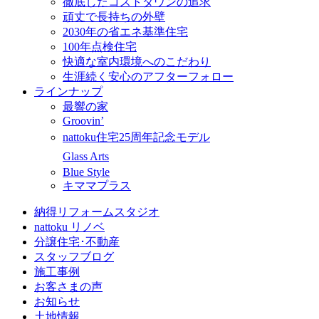
徹底したコストダウンの追求
頑丈で長持ちの外壁
2030年の省エネ基準住宅
100年点検住宅
快適な室内環境へのこだわり
生涯続く安心のアフターフォロー
ラインナップ
最響の家
Groovin’
nattoku住宅25周年記念モデル
Glass Arts
Blue Style
キママプラス
納得リフォームスタジオ
nattoku リノベ
分譲住宅･不動産
スタッフブログ
施工事例
お客さまの声
お知らせ
土地情報