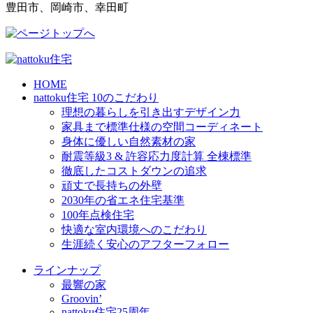
豊田市、岡崎市、幸田町
HOME
nattoku住宅 10のこだわり
理想の暮らしを引き出すデザイン力
家具まで標準仕様の空間コーディネート
身体に優しい自然素材の家
耐震等級3 & 許容応力度計算 全棟標準
徹底したコストダウンの追求
頑丈で長持ちの外壁
2030年の省エネ住宅基準
100年点検住宅
快適な室内環境へのこだわり
生涯続く安心のアフターフォロー
ラインナップ
最響の家
Groovin’
nattoku住宅25周年