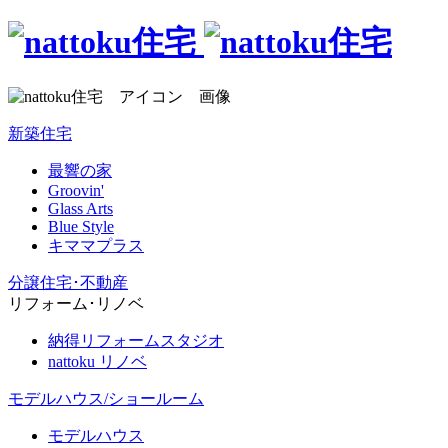
新築住宅
最響の家
Groovin'
Glass Arts
Blue Style
キママプラス
分譲住宅･不動産
リフォーム･リノベ
納得リフォームスタジオ
nattoku リノベ
モデルハウス/ショールーム
モデルハウス