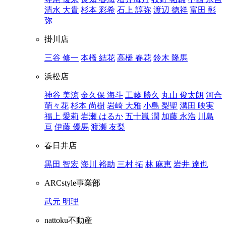
清水 大貴
杉本 彩希
石上 諄弥
渡辺 徳祥
富田 彰
弥
掛川店
三谷 修一
本橋 結花
高橋 春花
鈴木 隆馬
浜松店
神谷 美涼
金久保 海斗
工藤 勝久
丸山 俊太朗
河合
萌々花
杉本 尚樹
岩崎 大雅
小島 梨聖
溝田 映実
福上 愛莉
岩瀬 はるか
五十嵐 潤
加藤 永浩
川島
亘
伊藤 優馬
渡瀬 友梨
春日井店
黒田 智宏
海川 裕助
三村 拓
林 麻恵
岩井 達也
ARCstyle事業部
武元 明理
nattoku不動産