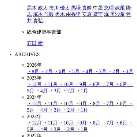
黒木 政人
市川 優太
馬場 貴輝
中屋 悠理
妹尾 隆
志
塚本 佳敬
黒木 由香里
安原 廣守
堀 美沙希
笠
井 貴弘
総合建築事業部
石田 愛
ARCHIVES
2026年
・8月
・7月
・6月
・5月
・4月
・3月
・2月
・1月
2025年
・12月
・11月
・10月
・9月
・8月
・7月
・6月
・
5月
・4月
・3月
・2月
・1月
2024年
・12月
・11月
・10月
・9月
・8月
・7月
・6月
・
5月
・4月
・3月
・2月
・1月
2023年
・12月
・11月
・10月
・9月
・8月
・7月
・6月
・
5月
・4月
・3月
・2月
・1月
2022年