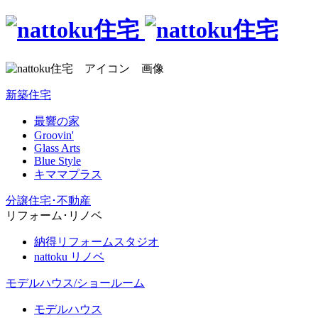
新築住宅
最響の家
Groovin'
Glass Arts
Blue Style
キママプラス
分譲住宅･不動産
リフォーム･リノベ
納得リフォームスタジオ
nattoku リノベ
モデルハウス/ショールーム
モデルハウス