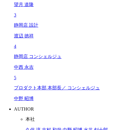
望月 道隆
3
静岡店 設計
渡辺 徳祥
4
静岡店 コンシェルジュ
中西 永吉
5
プロダクト本部 本部長／ コンシェルジュ
中野 昭博
AUTHOR
本社
久保 淳
志村 和哉
中野 昭博
水谷 剣士郎