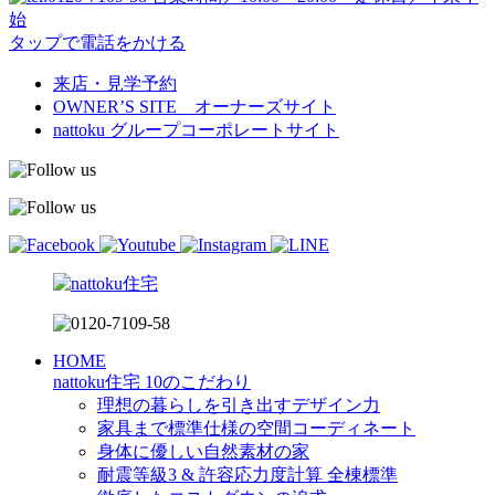
始
タップで電話をかける
来店・見学予約
OWNER’S SITE オーナーズサイト
nattoku
グループコーポレートサイト
HOME
nattoku住宅 10のこだわり
理想の暮らしを引き出すデザイン力
家具まで標準仕様の空間コーディネート
身体に優しい自然素材の家
耐震等級3 & 許容応力度計算 全棟標準