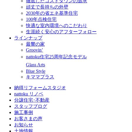
徹底したコストダウンの追求
頑丈で長持ちの外壁
2030年の省エネ基準住宅
100年点検住宅
快適な室内環境へのこだわり
生涯続く安心のアフターフォロー
ラインナップ
最響の家
Groovin’
nattoku住宅25周年記念モデル
Glass Arts
Blue Style
キママプラス
納得リフォームスタジオ
nattoku リノベ
分譲住宅･不動産
スタッフブログ
施工事例
お客さまの声
お知らせ
土地情報