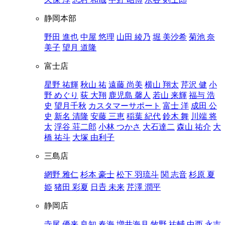
静岡本部
野田 進也
中屋 悠理
山田 綾乃
堀 美沙希
菊池 奈
美子
望月 道隆
富士店
星野 祐輝
秋山 祐
遠藤 尚美
横山 翔太
芹沢 健
小
野 めぐり
荻 大翔
鹿児島 馨人
若山 来輝
福与 浩
史
望月千秋
カスタマーサポート
富士 洋
成田 公
史
新名 清隆
安藤 三恵
稲葉 紀代
鈴木 舞
川端 将
太
浮谷 荘二郎
小林 つかさ
大石達二
森山 祐介
大
橋 祐斗
大塚 由利子
三島店
網野 雅仁
杉本 豪士
松下 羽琉斗
関 志音
杉原 夏
姫
猪田 彩夏
日𠮷 未来
芹澤 潤平
静岡店
寺尾 優来
良知 春海
増井海月
牧野 祐輔
中西 永吉