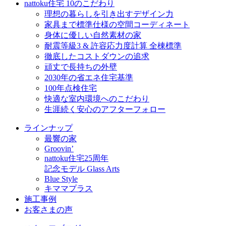
nattoku住宅 10のこだわり
理想の暮らしを引き出すデザイン力
家具まで標準仕様の空間コーディネート
身体に優しい自然素材の家
耐震等級3 & 許容応力度計算 全棟標準
徹底したコストダウンの追求
頑丈で長持ちの外壁
2030年の省エネ住宅基準
100年点検住宅
快適な室内環境へのこだわり
生涯続く安心のアフターフォロー
ラインナップ
最響の家
Groovin’
nattoku住宅25周年
記念モデル Glass Arts
Blue Style
キママプラス
施工事例
お客さまの声