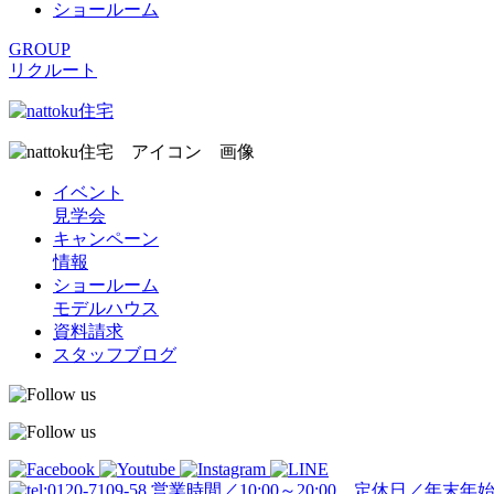
ショールーム
GROUP
リクルート
イベント
見学会
キャンペーン
情報
ショールーム
モデルハウス
資料請求
スタッフブログ
営業時間／10:00～20:00 定休日／年末年