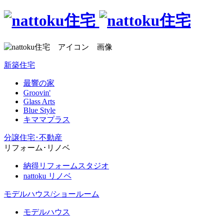
新築住宅
最響の家
Groovin'
Glass Arts
Blue Style
キママプラス
分譲住宅･不動産
リフォーム･リノベ
納得リフォームスタジオ
nattoku リノベ
モデルハウス/ショールーム
モデルハウス