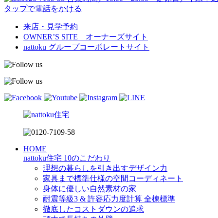
タップで電話をかける
来店・見学予約
OWNER’S SITE オーナーズサイト
nattoku
グループコーポレートサイト
HOME
nattoku住宅 10のこだわり
理想の暮らしを引き出すデザイン力
家具まで標準仕様の空間コーディネート
身体に優しい自然素材の家
耐震等級3 & 許容応力度計算 全棟標準
徹底したコストダウンの追求