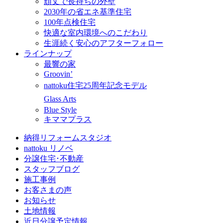
頑丈で長持ちの外壁
2030年の省エネ基準住宅
100年点検住宅
快適な室内環境へのこだわり
生涯続く安心のアフターフォロー
ラインナップ
最響の家
Groovin’
nattoku住宅25周年記念モデル
Glass Arts
Blue Style
キママプラス
納得リフォームスタジオ
nattoku リノベ
分譲住宅･不動産
スタッフブログ
施工事例
お客さまの声
お知らせ
土地情報
近日分譲予定情報