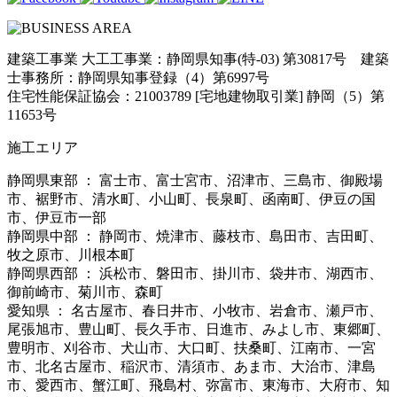
建築工事業 大工工事業：静岡県知事(特-03) 第30817号 建築
士事務所：静岡県知事登録（4）第6997号
住宅性能保証協会：21003789 [宅地建物取引業] 静岡（5）第
11653号
施工エリア
静岡県東部 ： 富士市、富士宮市、沼津市、三島市、御殿場
市、裾野市、清水町、小山町、長泉町、函南町、伊豆の国
市、伊豆市一部
静岡県中部 ： 静岡市、焼津市、藤枝市、島田市、吉田町、
牧之原市、川根本町
静岡県西部 ： 浜松市、磐田市、掛川市、袋井市、湖西市、
御前崎市、菊川市、森町
愛知県 ： 名古屋市、春日井市、小牧市、岩倉市、瀬戸市、
尾張旭市、豊山町、長久手市、日進市、みよし市、東郷町、
豊明市、刈谷市、犬山市、大口町、扶桑町、江南市、一宮
市、北名古屋市、稲沢市、清須市、あま市、大治市、津島
市、愛西市、蟹江町、飛島村、弥富市、東海市、大府市、知