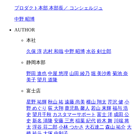
プロダクト本部 本部長／ コンシェルジュ
中野 昭博
AUTHOR
本社
久保 淳
志村 和哉
中野 昭博
水谷 剣士郎
静岡本部
野田 進也
中屋 悠理
山田 綾乃
堀 美沙希
菊池 奈
美子
望月 道隆
富士店
星野 祐輝
秋山 祐
遠藤 尚美
横山 翔太
芹沢 健
小
野 めぐり
荻 大翔
鹿児島 馨人
若山 来輝
福与 浩
史
望月千秋
カスタマーサポート
富士 洋
成田 公
史
新名 清隆
安藤 三恵
稲葉 紀代
鈴木 舞
川端 将
太
浮谷 荘二郎
小林 つかさ
大石達二
森山 祐介
大
橋 祐斗
大塚 由利子