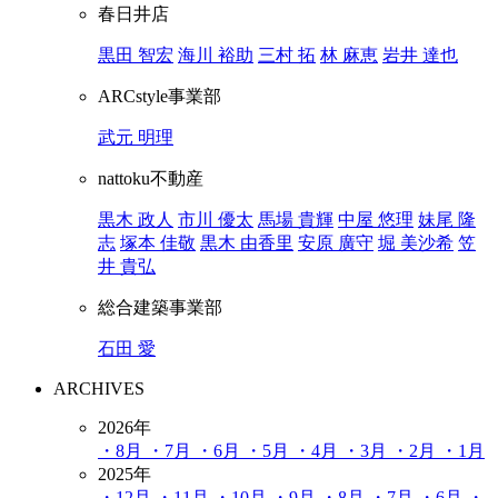
春日井店
黒田 智宏
海川 裕助
三村 拓
林 麻恵
岩井 達也
ARCstyle事業部
武元 明理
nattoku不動産
黒木 政人
市川 優太
馬場 貴輝
中屋 悠理
妹尾 隆
志
塚本 佳敬
黒木 由香里
安原 廣守
堀 美沙希
笠
井 貴弘
総合建築事業部
石田 愛
ARCHIVES
2026年
・8月
・7月
・6月
・5月
・4月
・3月
・2月
・1月
2025年
・12月
・11月
・10月
・9月
・8月
・7月
・6月
・