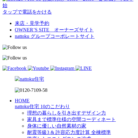
始
タップで電話をかける
来店・見学予約
OWNER’S SITE オーナーズサイト
nattoku
グループコーポレートサイト
HOME
nattoku住宅 10のこだわり
理想の暮らしを引き出すデザイン力
家具まで標準仕様の空間コーディネート
身体に優しい自然素材の家
耐震等級3 & 許容応力度計算 全棟標準