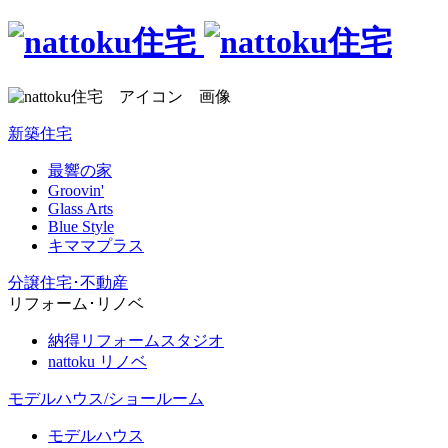
新築住宅
最響の家
Groovin'
Glass Arts
Blue Style
キママプラス
分譲住宅･不動産
リフォーム･リノベ
納得リフォームスタジオ
nattoku リノベ
モデルハウス/ショールーム
モデルハウス