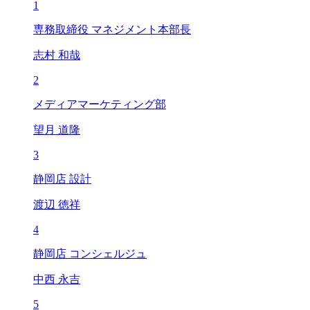
1
専務取締役 マネジメント本部長
志村 和哉
2
メディアマーケティング部
望月 道隆
3
静岡店 設計
渡辺 徳祥
4
静岡店 コンシェルジュ
中西 永吉
5