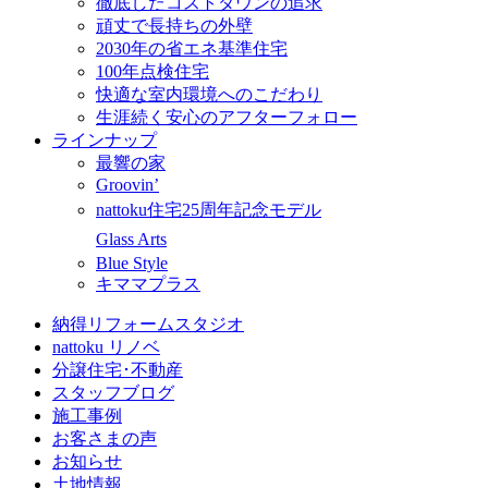
徹底したコストダウンの追求
頑丈で長持ちの外壁
2030年の省エネ基準住宅
100年点検住宅
快適な室内環境へのこだわり
生涯続く安心のアフターフォロー
ラインナップ
最響の家
Groovin’
nattoku住宅25周年記念モデル
Glass Arts
Blue Style
キママプラス
納得リフォームスタジオ
nattoku リノベ
分譲住宅･不動産
スタッフブログ
施工事例
お客さまの声
お知らせ
土地情報