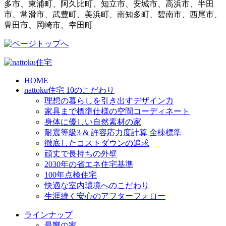
多市、東浦町、阿久比町、知立市、安城市、高浜市、半田
市、常滑市、武豊町、美浜町、南知多町、碧南市、西尾市、
豊田市、岡崎市、幸田町
HOME
nattoku住宅 10のこだわり
理想の暮らしを引き出すデザイン力
家具まで標準仕様の空間コーディネート
身体に優しい自然素材の家
耐震等級3 & 許容応力度計算 全棟標準
徹底したコストダウンの追求
頑丈で長持ちの外壁
2030年の省エネ住宅基準
100年点検住宅
快適な室内環境へのこだわり
生涯続く安心のアフターフォロー
ラインナップ
最響の家