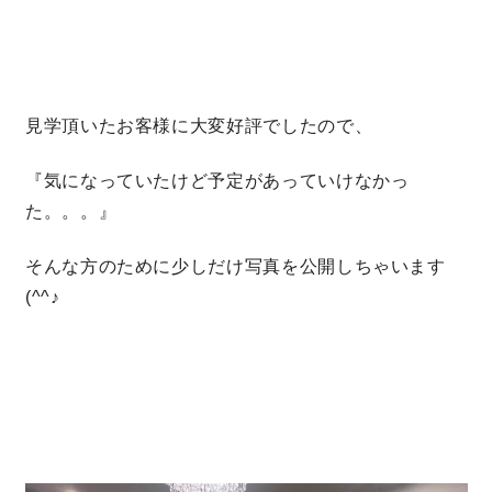
理想の暮らしを引き出すデザイン力
家具まで標準仕様の空間コーディネート
見学頂いたお客様に大変好評でしたので、
身体に優しい自然素材の家
『気になっていたけど予定があっていけなかっ
た。。。』
耐震等級3 & 許容応力度計算 全棟標準
そんな方のために少しだけ写真を公開しちゃいます
徹底したコストダウンの追求
(^^♪
頑丈で長持ちの外壁
2030年の省エネ基準住宅
100年点検住宅