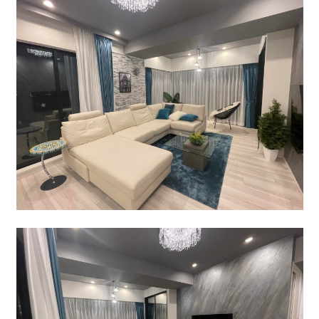
快適な室内環境へのこだわり
生涯続く安心のアフターフォロー
ラインナップ
最響の家
Groovin’
nattoku住宅25周年記念モデル
Glass Arts
Blue Style