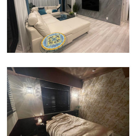
キママプラス
納得リフォームスタジオ
nattoku リノベ
分譲住宅･不動産
スタッフブログ
施工事例
お客さまの声
お知らせ
土地情報
近日分譲予定情報
会社情報
動画ギャラリー
採用情報