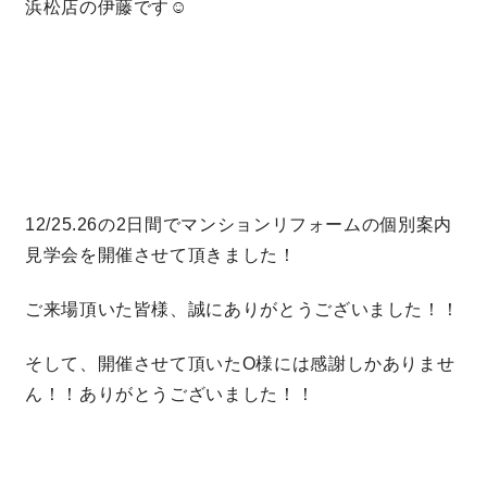
浜松店の伊藤です☺
営業時間／10:00～20:00 定休日／年末年始
タップで電話をかける
来店・見学予約
12/25.26の2日間でマンションリフォームの個別案内
見学会を開催させて頂きました！
OWNER’S SITE オーナーズサイト
ご来場頂いた皆様、誠にありがとうございました！！
nattoku
グループコーポレートサイト
そして、開催させて頂いたO様には感謝しかありませ
ん！！ありがとうございました！！
nattoku住宅 10のこだわり