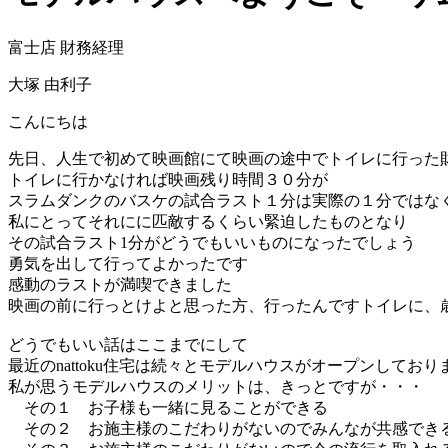
富士店 財務経理
大塚 由利子
こんにちは
先日、人生で初めて映画館にて映画の途中でトイレに行っ
トイレに行かなければ映画残り時間３０分が
スラムダンクのバスケの試合ラスト１分は実際の１分ではな
私にとってそれにに匹敵するくらい緊迫したものとなり
その試合ラスト1分がどうでもいいものになったでしょう
勇気を出して行ってよかったです
感動のラストが満喫できました
映画の前に行っとけよと思った方、行ったんですトイレに、
どうでもいい話はここまでにして
最近のnattoku住宅は続々とモデルハウスがオープンしており
私が思うモデルハウスのメリットは、きっとですが・・・
その１ お子様も一緒に見ることができる
その２ お施主様のこだわりがないのでみんなが共感で