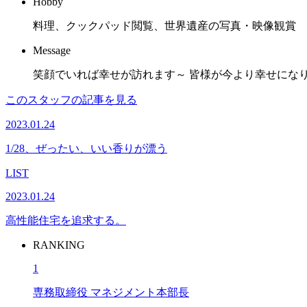
Hobby
料理、クックパッド閲覧、世界遺産の写真・映像観賞
Message
笑顔でいれば幸せが訪れます～ 皆様が今より幸せにな
このスタッフの記事を見る
2023.01.24
1/28、ぜったい、いい香りが漂う
LIST
2023.01.24
高性能住宅を追求する。
RANKING
1
専務取締役 マネジメント本部長