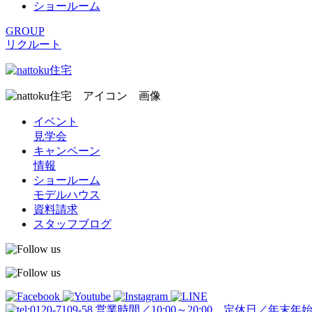
ショールーム
GROUP
リクルート
イベント
見学会
キャンペーン
情報
ショールーム
モデルハウス
資料請求
スタッフブログ
営業時間／10:00～20:00 定休日／年末年