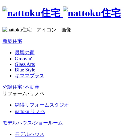
新築住宅
最響の家
Groovin'
Glass Arts
Blue Style
キママプラス
分譲住宅･不動産
リフォーム･リノベ
納得リフォームスタジオ
nattoku リノベ
モデルハウス/ショールーム
モデルハウス