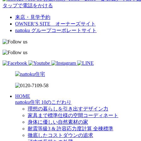
タップで電話をかける
来店・見学予約
OWNER’S SITE オーナーズサイト
nattoku
グループコーポレートサイト
HOME
nattoku住宅 10のこだわり
理想の暮らしを引き出すデザイン力
家具まで標準仕様の空間コーディネート
身体に優しい自然素材の家
耐震等級3 & 許容応力度計算 全棟標準
徹底したコストダウンの追求