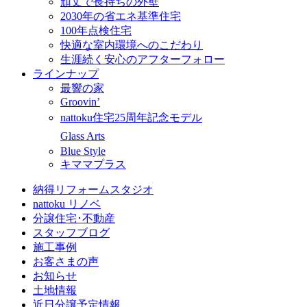
頑丈で長持ちの外壁
2030年の省エネ基準住宅
100年点検住宅
快適な室内環境へのこだわり
生涯続く安心のアフターフォロー
ラインナップ
最響の家
Groovin’
nattoku住宅25周年記念モデル
Glass Arts
Blue Style
キママプラス
納得リフォームスタジオ
nattoku リノベ
分譲住宅･不動産
スタッフブログ
施工事例
お客さまの声
お知らせ
土地情報
近日分譲予定情報