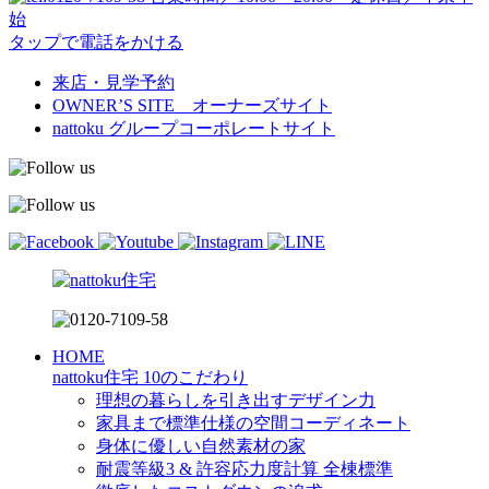
始
タップで電話をかける
来店・見学予約
OWNER’S SITE オーナーズサイト
nattoku
グループコーポレートサイト
HOME
nattoku住宅 10のこだわり
理想の暮らしを引き出すデザイン力
家具まで標準仕様の空間コーディネート
身体に優しい自然素材の家
耐震等級3 & 許容応力度計算 全棟標準