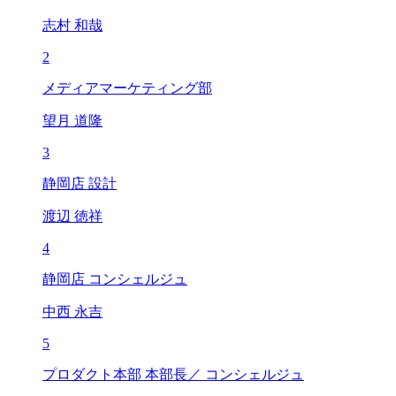
志村 和哉
2
メディアマーケティング部
望月 道隆
3
静岡店 設計
渡辺 徳祥
4
静岡店 コンシェルジュ
中西 永吉
5
プロダクト本部 本部長／ コンシェルジュ