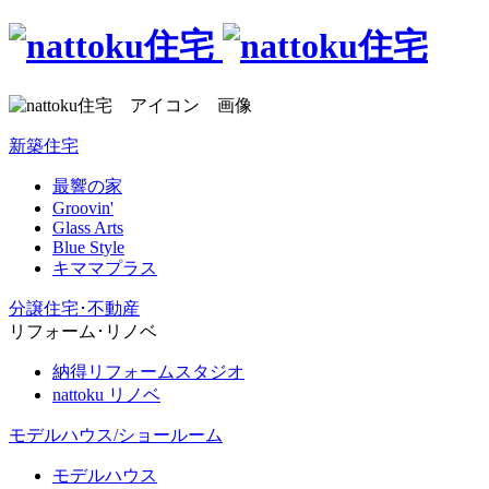
新築住宅
最響の家
Groovin'
Glass Arts
Blue Style
キママプラス
分譲住宅･不動産
リフォーム･リノベ
納得リフォームスタジオ
nattoku リノベ
モデルハウス/ショールーム
モデルハウス