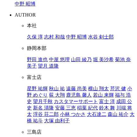
中野 昭博
AUTHOR
本社
久保 淳
志村 和哉
中野 昭博
水谷 剣士郎
静岡本部
野田 進也
中屋 悠理
山田 綾乃
堀 美沙希
菊池 奈
美子
望月 道隆
富士店
星野 祐輝
秋山 祐
遠藤 尚美
横山 翔太
芹沢 健
小
野 めぐり
荻 大翔
鹿児島 馨人
若山 来輝
福与 浩
史
望月千秋
カスタマーサポート
富士 洋
成田 公
史
新名 清隆
安藤 三恵
稲葉 紀代
鈴木 舞
川端 将
太
浮谷 荘二郎
小林 つかさ
大石達二
森山 祐介
大
橋 祐斗
大塚 由利子
三島店