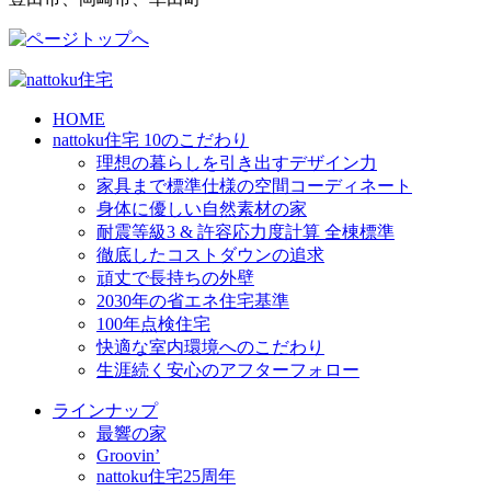
HOME
nattoku住宅 10のこだわり
理想の暮らしを引き出すデザイン力
家具まで標準仕様の空間コーディネート
身体に優しい自然素材の家
耐震等級3 & 許容応力度計算 全棟標準
徹底したコストダウンの追求
頑丈で長持ちの外壁
2030年の省エネ住宅基準
100年点検住宅
快適な室内環境へのこだわり
生涯続く安心のアフターフォロー
ラインナップ
最響の家
Groovin’
nattoku住宅25周年