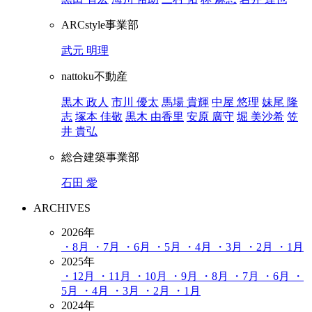
ARCstyle事業部
武元 明理
nattoku不動産
黒木 政人
市川 優太
馬場 貴輝
中屋 悠理
妹尾 隆
志
塚本 佳敬
黒木 由香里
安原 廣守
堀 美沙希
笠
井 貴弘
総合建築事業部
石田 愛
ARCHIVES
2026年
・8月
・7月
・6月
・5月
・4月
・3月
・2月
・1月
2025年
・12月
・11月
・10月
・9月
・8月
・7月
・6月
・
5月
・4月
・3月
・2月
・1月
2024年