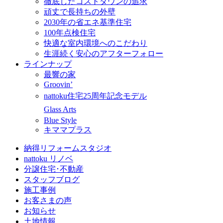
徹底したコストダウンの追求
頑丈で長持ちの外壁
2030年の省エネ基準住宅
100年点検住宅
快適な室内環境へのこだわり
生涯続く安心のアフターフォロー
ラインナップ
最響の家
Groovin’
nattoku住宅25周年記念モデル
Glass Arts
Blue Style
キママプラス
納得リフォームスタジオ
nattoku リノベ
分譲住宅･不動産
スタッフブログ
施工事例
お客さまの声
お知らせ
土地情報