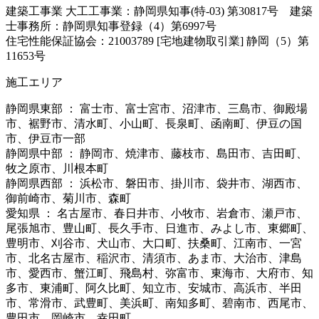
建築工事業 大工工事業：静岡県知事(特-03) 第30817号 建築
士事務所：静岡県知事登録（4）第6997号
住宅性能保証協会：21003789 [宅地建物取引業] 静岡（5）第
11653号
施工エリア
静岡県東部 ： 富士市、富士宮市、沼津市、三島市、御殿場
市、裾野市、清水町、小山町、長泉町、函南町、伊豆の国
市、伊豆市一部
静岡県中部 ： 静岡市、焼津市、藤枝市、島田市、吉田町、
牧之原市、川根本町
静岡県西部 ： 浜松市、磐田市、掛川市、袋井市、湖西市、
御前崎市、菊川市、森町
愛知県 ： 名古屋市、春日井市、小牧市、岩倉市、瀬戸市、
尾張旭市、豊山町、長久手市、日進市、みよし市、東郷町、
豊明市、刈谷市、犬山市、大口町、扶桑町、江南市、一宮
市、北名古屋市、稲沢市、清須市、あま市、大治市、津島
市、愛西市、蟹江町、飛島村、弥富市、東海市、大府市、知
多市、東浦町、阿久比町、知立市、安城市、高浜市、半田
市、常滑市、武豊町、美浜町、南知多町、碧南市、西尾市、
豊田市、岡崎市、幸田町