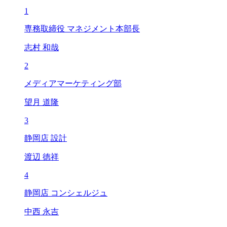
1
専務取締役 マネジメント本部長
志村 和哉
2
メディアマーケティング部
望月 道隆
3
静岡店 設計
渡辺 徳祥
4
静岡店 コンシェルジュ
中西 永吉