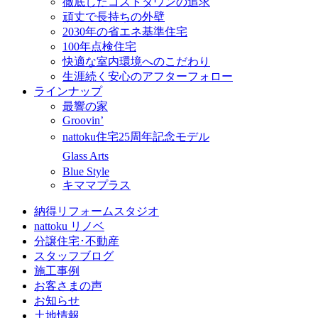
徹底したコストダウンの追求
頑丈で長持ちの外壁
2030年の省エネ基準住宅
100年点検住宅
快適な室内環境へのこだわり
生涯続く安心のアフターフォロー
ラインナップ
最響の家
Groovin’
nattoku住宅25周年記念モデル
Glass Arts
Blue Style
キママプラス
納得リフォームスタジオ
nattoku リノベ
分譲住宅･不動産
スタッフブログ
施工事例
お客さまの声
お知らせ
土地情報