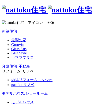
新築住宅
最響の家
Groovin'
Glass Arts
Blue Style
キママプラス
分譲住宅･不動産
リフォーム･リノベ
納得リフォームスタジオ
nattoku リノベ
モデルハウス/ショールーム
モデルハウス