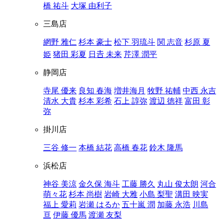
橋 祐斗
大塚 由利子
三島店
網野 雅仁
杉本 豪士
松下 羽琉斗
関 志音
杉原 夏
姫
猪田 彩夏
日𠮷 未来
芹澤 潤平
静岡店
寺尾 優来
良知 春海
増井海月
牧野 祐輔
中西 永吉
清水 大貴
杉本 彩希
石上 諄弥
渡辺 徳祥
富田 彰
弥
掛川店
三谷 修一
本橋 結花
高橋 春花
鈴木 隆馬
浜松店
神谷 美涼
金久保 海斗
工藤 勝久
丸山 俊太朗
河合
萌々花
杉本 尚樹
岩崎 大雅
小島 梨聖
溝田 映実
福上 愛莉
岩瀬 はるか
五十嵐 潤
加藤 永浩
川島
亘
伊藤 優馬
渡瀬 友梨