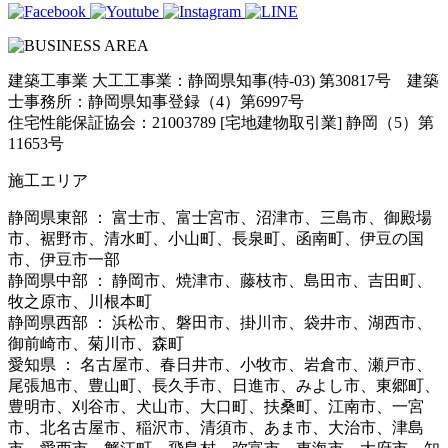
建築工事業 大工工事業：静岡県知事(特-03) 第30817号 建築
士事務所：静岡県知事登録（4）第6997号
住宅性能保証協会：21003789 [宅地建物取引業] 静岡（5）第
11653号
施工エリア
静岡県東部 ： 富士市、富士宮市、沼津市、三島市、御殿場
市、裾野市、清水町、小山町、長泉町、函南町、伊豆の国
市、伊豆市一部
静岡県中部 ： 静岡市、焼津市、藤枝市、島田市、吉田町、
牧之原市、川根本町
静岡県西部 ： 浜松市、磐田市、掛川市、袋井市、湖西市、
御前崎市、菊川市、森町
愛知県 ： 名古屋市、春日井市、小牧市、岩倉市、瀬戸市、
尾張旭市、豊山町、長久手市、日進市、みよし市、東郷町、
豊明市、刈谷市、犬山市、大口町、扶桑町、江南市、一宮
市、北名古屋市、稲沢市、清須市、あま市、大治市、津島