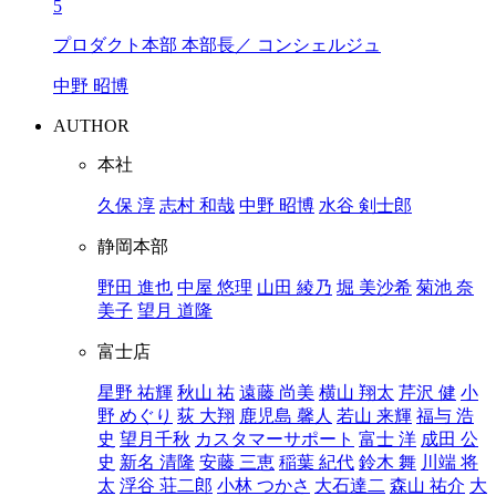
5
プロダクト本部 本部長／ コンシェルジュ
中野 昭博
AUTHOR
本社
久保 淳
志村 和哉
中野 昭博
水谷 剣士郎
静岡本部
野田 進也
中屋 悠理
山田 綾乃
堀 美沙希
菊池 奈
美子
望月 道隆
富士店
星野 祐輝
秋山 祐
遠藤 尚美
横山 翔太
芹沢 健
小
野 めぐり
荻 大翔
鹿児島 馨人
若山 来輝
福与 浩
史
望月千秋
カスタマーサポート
富士 洋
成田 公
史
新名 清隆
安藤 三恵
稲葉 紀代
鈴木 舞
川端 将
太
浮谷 荘二郎
小林 つかさ
大石達二
森山 祐介
大