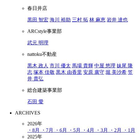
春日井店
黒田 智宏
海川 裕助
三村 拓
林 麻恵
岩井 達也
ARCstyle事業部
武元 明理
nattoku不動産
黒木 政人
市川 優太
馬場 貴輝
中屋 悠理
妹尾 隆
志
塚本 佳敬
黒木 由香里
安原 廣守
堀 美沙希
笠
井 貴弘
総合建築事業部
石田 愛
ARCHIVES
2026年
・8月
・7月
・6月
・5月
・4月
・3月
・2月
・1月
2025年