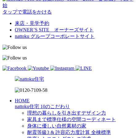
始
タップで電話をかける
来店・見学予約
OWNER’S SITE オーナーズサイト
nattoku
グループコーポレートサイト
HOME
nattoku住宅 10のこだわり
理想の暮らしを引き出すデザイン力
家具まで標準仕様の空間コーディネート
身体に優しい自然素材の家
耐震等級3 & 許容応力度計算 全棟標準