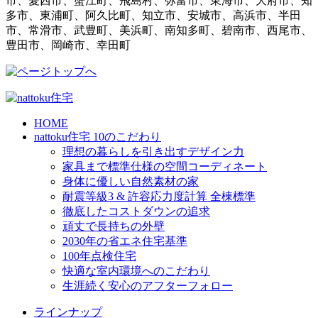
市、愛西市、蟹江町、飛島村、弥富市、東海市、大府市、知
多市、東浦町、阿久比町、知立市、安城市、高浜市、半田
市、常滑市、武豊町、美浜町、南知多町、碧南市、西尾市、
豊田市、岡崎市、幸田町
HOME
nattoku住宅 10のこだわり
理想の暮らしを引き出すデザイン力
家具まで標準仕様の空間コーディネート
身体に優しい自然素材の家
耐震等級3 & 許容応力度計算 全棟標準
徹底したコストダウンの追求
頑丈で長持ちの外壁
2030年の省エネ住宅基準
100年点検住宅
快適な室内環境へのこだわり
生涯続く安心のアフターフォロー
ラインナップ