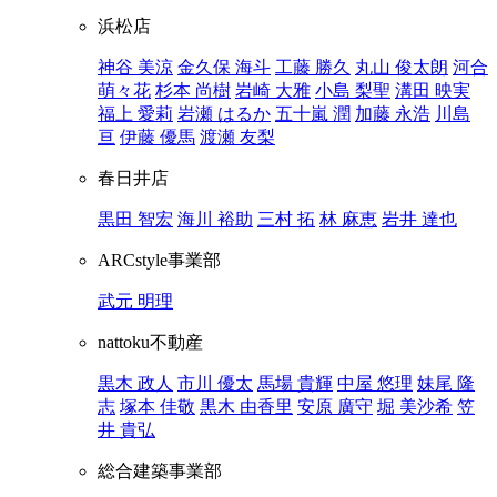
浜松店
神谷 美涼
金久保 海斗
工藤 勝久
丸山 俊太朗
河合
萌々花
杉本 尚樹
岩崎 大雅
小島 梨聖
溝田 映実
福上 愛莉
岩瀬 はるか
五十嵐 潤
加藤 永浩
川島
亘
伊藤 優馬
渡瀬 友梨
春日井店
黒田 智宏
海川 裕助
三村 拓
林 麻恵
岩井 達也
ARCstyle事業部
武元 明理
nattoku不動産
黒木 政人
市川 優太
馬場 貴輝
中屋 悠理
妹尾 隆
志
塚本 佳敬
黒木 由香里
安原 廣守
堀 美沙希
笠
井 貴弘
総合建築事業部