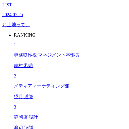
LIST
2024.07.25
お土地って。
RANKING
1
専務取締役 マネジメント本部長
志村 和哉
2
メディアマーケティング部
望月 道隆
3
静岡店 設計
渡辺 徳祥