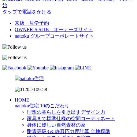
始
タップで電話をかける
来店・見学予約
OWNER’S SITE オーナーズサイト
nattoku
グループコーポレートサイト
HOME
nattoku住宅 10のこだわり
理想の暮らしを引き出すデザイン力
家具まで標準仕様の空間コーディネート
身体に優しい自然素材の家
耐震等級3 & 許容応力度計算 全棟標準