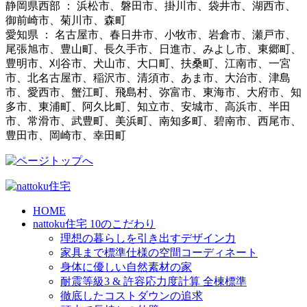
静岡県西部 ： 浜松市、磐田市、掛川市、袋井市、湖西市、
御前崎市、菊川市、森町
愛知県 ： 名古屋市、春日井市、小牧市、岩倉市、瀬戸市、
尾張旭市、豊山町、長久手市、日進市、みよし市、東郷町、
豊明市、刈谷市、犬山市、大口町、扶桑町、江南市、一宮
市、北名古屋市、稲沢市、清須市、あま市、大治市、津島
市、愛西市、蟹江町、飛島村、弥富市、東海市、大府市、知
多市、東浦町、阿久比町、知立市、安城市、高浜市、半田
市、常滑市、武豊町、美浜町、南知多町、碧南市、西尾市、
豊田市、岡崎市、幸田町
HOME
nattoku住宅 10のこだわり
理想の暮らしを引き出すデザイン力
家具まで標準仕様の空間コーディネート
身体に優しい自然素材の家
耐震等級3 & 許容応力度計算 全棟標準
徹底したコストダウンの追求