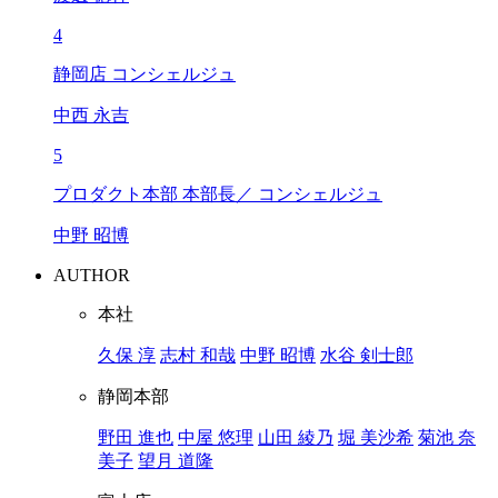
4
静岡店 コンシェルジュ
中西 永吉
5
プロダクト本部 本部長／ コンシェルジュ
中野 昭博
AUTHOR
本社
久保 淳
志村 和哉
中野 昭博
水谷 剣士郎
静岡本部
野田 進也
中屋 悠理
山田 綾乃
堀 美沙希
菊池 奈
美子
望月 道隆