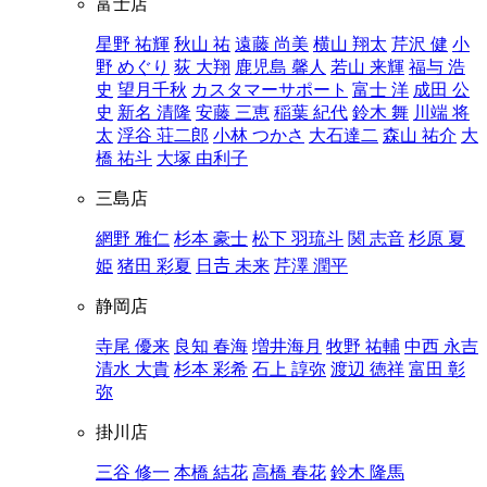
富士店
星野 祐輝
秋山 祐
遠藤 尚美
横山 翔太
芹沢 健
小
野 めぐり
荻 大翔
鹿児島 馨人
若山 来輝
福与 浩
史
望月千秋
カスタマーサポート
富士 洋
成田 公
史
新名 清隆
安藤 三恵
稲葉 紀代
鈴木 舞
川端 将
太
浮谷 荘二郎
小林 つかさ
大石達二
森山 祐介
大
橋 祐斗
大塚 由利子
三島店
網野 雅仁
杉本 豪士
松下 羽琉斗
関 志音
杉原 夏
姫
猪田 彩夏
日𠮷 未来
芹澤 潤平
静岡店
寺尾 優来
良知 春海
増井海月
牧野 祐輔
中西 永吉
清水 大貴
杉本 彩希
石上 諄弥
渡辺 徳祥
富田 彰
弥
掛川店
三谷 修一
本橋 結花
高橋 春花
鈴木 隆馬