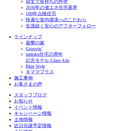
頑丈で長持ちの外壁
2030年の省エネ住宅基準
100年点検住宅
快適な室内環境へのこだわり
生涯続く安心のアフターフォロー
ラインナップ
最響の家
Groovin’
nattoku住宅25周年
記念モデル Glass Arts
Blue Style
キママプラス
施工事例
お客さまの声
スタッフブログ
お知らせ
イベント情報
キャンペーン情報
土地情報
近日分譲予定情報