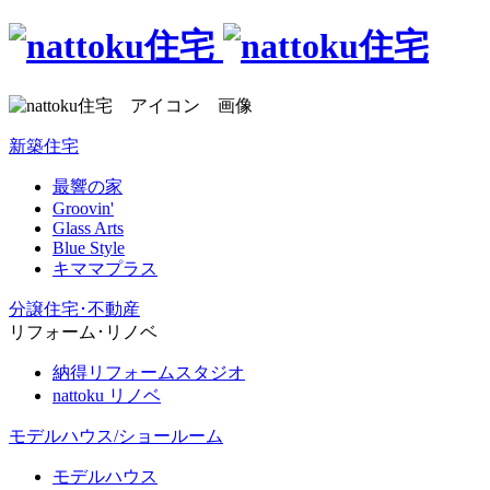
新築住宅
最響の家
Groovin'
Glass Arts
Blue Style
キママプラス
分譲住宅･不動産
リフォーム･リノベ
納得リフォームスタジオ
nattoku リノベ
モデルハウス/ショールーム
モデルハウス