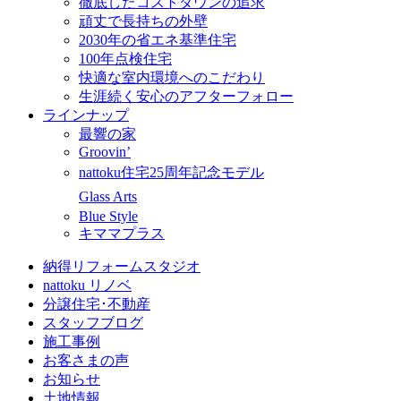
徹底したコストダウンの追求
頑丈で長持ちの外壁
2030年の省エネ基準住宅
100年点検住宅
快適な室内環境へのこだわり
生涯続く安心のアフターフォロー
ラインナップ
最響の家
Groovin’
nattoku住宅25周年記念モデル
Glass Arts
Blue Style
キママプラス
納得リフォームスタジオ
nattoku リノベ
分譲住宅･不動産
スタッフブログ
施工事例
お客さまの声
お知らせ
土地情報