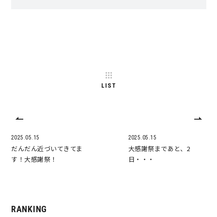
快適な室内環境へのこだわり
生涯続く安心のアフターフォロー
ラインナップ
LIST
最響の家
2025.05.15
2025.05.15
Groovin’
だんだん近づいてきてま
大感謝祭まであと、2
す！大感謝祭！
日・・・
nattoku住宅25周年記念モデル
Glass Arts
RANKING
Blue Style