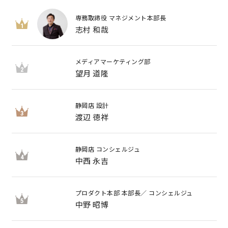
専務取締役 マネジメント本部長
キママプラス
1
志村 和哉
メディアマーケティング部
納得リフォームスタジオ
nattoku リノベ
2
望月 道隆
分譲住宅･不動産
スタッフブログ
静岡店 設計
3
渡辺 徳祥
施工事例
お客さまの声
静岡店 コンシェルジュ
お知らせ
土地情報
4
中西 永吉
近日分譲予定情報
会社情報
プロダクト本部 本部長／ コンシェルジュ
5
中野 昭博
動画ギャラリー
採用情報