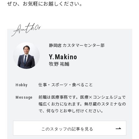
ぜひ、お気軽にお越しください。
理想の暮らしを引き出すデザイン力
家具まで標準仕様の空間コーディネート
静岡店 カスタマーセンター部
身体に優しい自然素材の家
Y.Makino
牧野 祐輔
耐震等級3 & 許容応力度計算 全棟標準
徹底したコストダウンの追求
仕事・スポーツ・食べること
Hobby
前職は医療事務です。医療×コンシェルジュで
Message
頑丈で長持ちの外壁
幅広くお力になれます。無尽蔵のスタミナなの
で、何なりとお申し付けください。
2030年の省エネ基準住宅
このスタッフの記事を見る
100年点検住宅