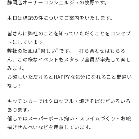
静岡店オーナーコンシェルジュの牧野です。
本日は標記の件についてご案内をいたします。
営業時間／10:00～20:00 定休日／年末年始
タップで電話をかける
皆さんに弊社のことを知っていただくことをコンセプ
トにしています。
弊社の社風は”楽しい”です。 打ち合わせはもちろ
来店・見学予約
ん、この様なイベントもスタッフ全員が率先して楽し
みます。
お越しいただけるとHAPPYな気分になれること間違い
OWNER’S SITE オーナーズサイト
なし！
キッチンカーではクロッフル・焼きそばなどいろいろ
nattoku
グループコーポレートサイト
あります。
催しではスーパーボール掬い・スライムづくり・お絵
描きせんべいなどを用意しています。
nattoku住宅 10のこだわり