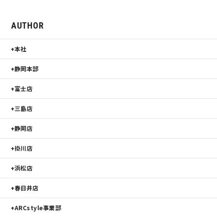
サイトマップ
プライバシーポリシー
AUTHOR
よくある質問
本社
静岡本部
富士店
三島店
CLOSE
静岡店
掛川店
浜松店
春日井店
ARCstyle事業部