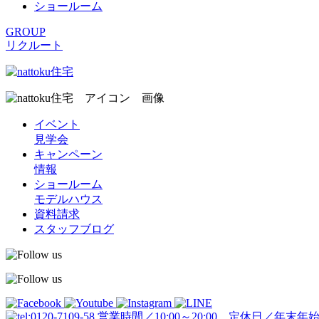
ショールーム
GROUP
リクルート
イベント
見学会
キャンペーン
情報
ショールーム
モデルハウス
資料請求
スタッフブログ
営業時間／10:00～20:00 定休日／年末年