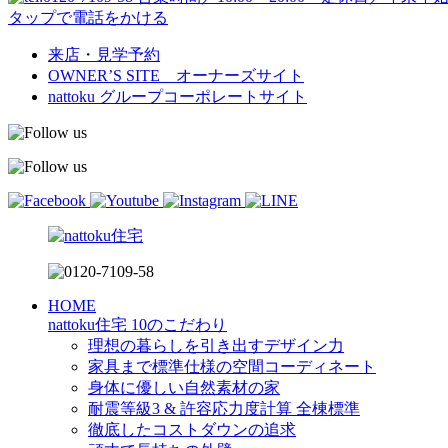
タップで電話をかける
来店・見学予約
OWNER’S SITE オーナーズサイト
nattoku
グループコーポレートサイト
HOME
nattoku住宅 10のこだわり
理想の暮らしを引き出すデザイン力
家具まで標準仕様の空間コーディネート
身体に優しい自然素材の家
耐震等級3 & 許容応力度計算 全棟標準
徹底したコストダウンの追求