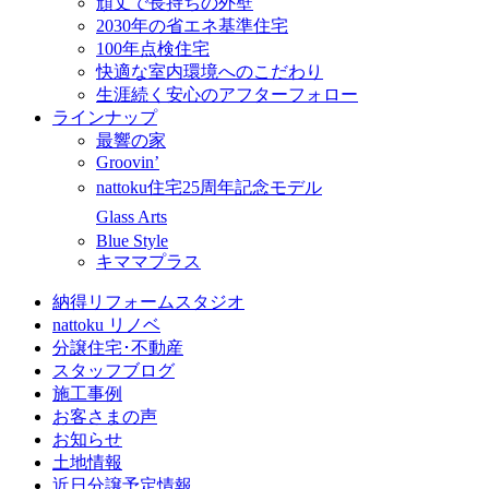
頑丈で長持ちの外壁
2030年の省エネ基準住宅
100年点検住宅
快適な室内環境へのこだわり
生涯続く安心のアフターフォロー
ラインナップ
最響の家
Groovin’
nattoku住宅25周年記念モデル
Glass Arts
Blue Style
キママプラス
納得リフォームスタジオ
nattoku リノベ
分譲住宅･不動産
スタッフブログ
施工事例
お客さまの声
お知らせ
土地情報
近日分譲予定情報