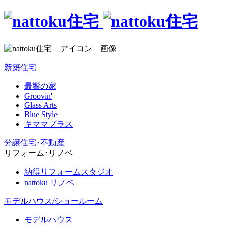
新築住宅
最響の家
Groovin'
Glass Arts
Blue Style
キママプラス
分譲住宅･不動産
リフォーム･リノベ
納得リフォームスタジオ
nattoku リノベ
モデルハウス/ショールーム
モデルハウス