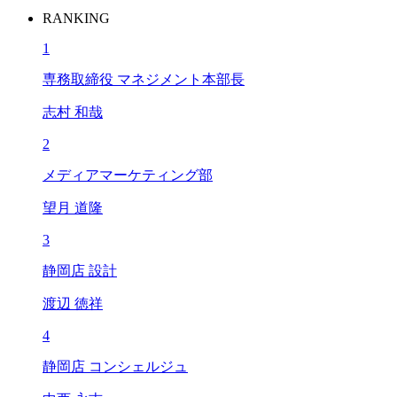
RANKING
1
専務取締役 マネジメント本部長
志村 和哉
2
メディアマーケティング部
望月 道隆
3
静岡店 設計
渡辺 徳祥
4
静岡店 コンシェルジュ