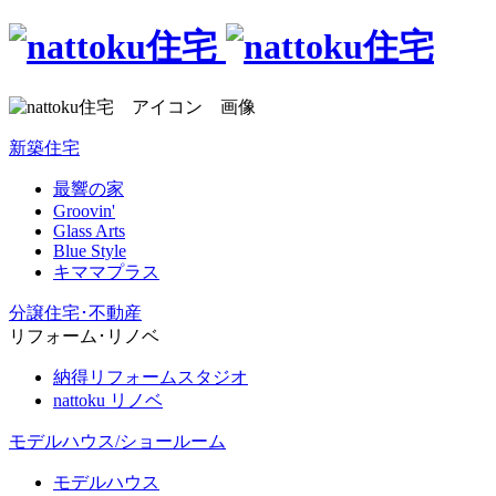
新築住宅
最響の家
Groovin'
Glass Arts
Blue Style
キママプラス
分譲住宅･不動産
リフォーム･リノベ
納得リフォームスタジオ
nattoku リノベ
モデルハウス/ショールーム
モデルハウス