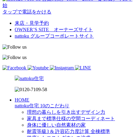
始
タップで電話をかける
来店・見学予約
OWNER’S SITE オーナーズサイト
nattoku
グループコーポレートサイト
HOME
nattoku住宅 10のこだわり
理想の暮らしを引き出すデザイン力
家具まで標準仕様の空間コーディネート
身体に優しい自然素材の家
耐震等級3 & 許容応力度計算 全棟標準