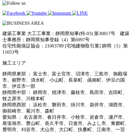
建築工事業 大工工事業：静岡県知事(特-03) 第30817号 建築
士事務所：静岡県知事登録（4）第6997号
住宅性能保証協会：21003789 [宅地建物取引業] 静岡（5）第
11653号
施工エリア
静岡県東部 ： 富士市、富士宮市、沼津市、三島市、御殿場
市、裾野市、清水町、小山町、長泉町、函南町、伊豆の国
市、伊豆市一部
静岡県中部 ： 静岡市、焼津市、藤枝市、島田市、吉田町、
牧之原市、川根本町
静岡県西部 ： 浜松市、磐田市、掛川市、袋井市、湖西市、
御前崎市、菊川市、森町
愛知県 ： 名古屋市、春日井市、小牧市、岩倉市、瀬戸市、
尾張旭市、豊山町、長久手市、日進市、みよし市、東郷町、
豊明市、刈谷市、犬山市、大口町、扶桑町、江南市、一宮