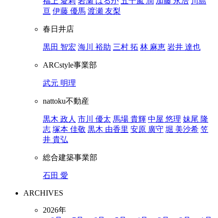
福上 愛莉
岩瀬 はるか
五十嵐 潤
加藤 永浩
川島
亘
伊藤 優馬
渡瀬 友梨
春日井店
黒田 智宏
海川 裕助
三村 拓
林 麻恵
岩井 達也
ARCstyle事業部
武元 明理
nattoku不動産
黒木 政人
市川 優太
馬場 貴輝
中屋 悠理
妹尾 隆
志
塚本 佳敬
黒木 由香里
安原 廣守
堀 美沙希
笠
井 貴弘
総合建築事業部
石田 愛
ARCHIVES
2026年