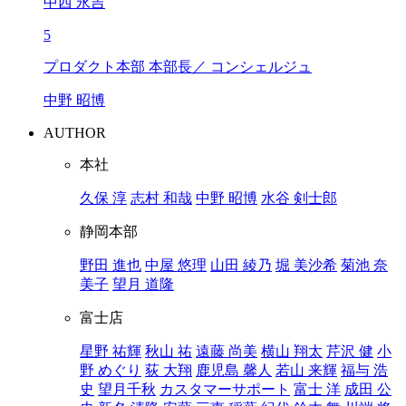
中西 永吉
5
プロダクト本部 本部長／ コンシェルジュ
中野 昭博
AUTHOR
本社
久保 淳
志村 和哉
中野 昭博
水谷 剣士郎
静岡本部
野田 進也
中屋 悠理
山田 綾乃
堀 美沙希
菊池 奈
美子
望月 道隆
富士店
星野 祐輝
秋山 祐
遠藤 尚美
横山 翔太
芹沢 健
小
野 めぐり
荻 大翔
鹿児島 馨人
若山 来輝
福与 浩
史
望月千秋
カスタマーサポート
富士 洋
成田 公