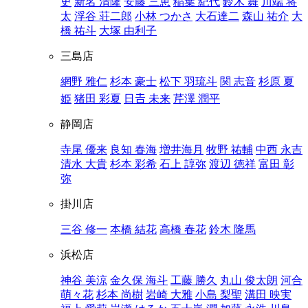
史
新名 清隆
安藤 三恵
稲葉 紀代
鈴木 舞
川端 将
太
浮谷 荘二郎
小林 つかさ
大石達二
森山 祐介
大
橋 祐斗
大塚 由利子
三島店
網野 雅仁
杉本 豪士
松下 羽琉斗
関 志音
杉原 夏
姫
猪田 彩夏
日𠮷 未来
芹澤 潤平
静岡店
寺尾 優来
良知 春海
増井海月
牧野 祐輔
中西 永吉
清水 大貴
杉本 彩希
石上 諄弥
渡辺 徳祥
富田 彰
弥
掛川店
三谷 修一
本橋 結花
高橋 春花
鈴木 隆馬
浜松店
神谷 美涼
金久保 海斗
工藤 勝久
丸山 俊太朗
河合
萌々花
杉本 尚樹
岩崎 大雅
小島 梨聖
溝田 映実