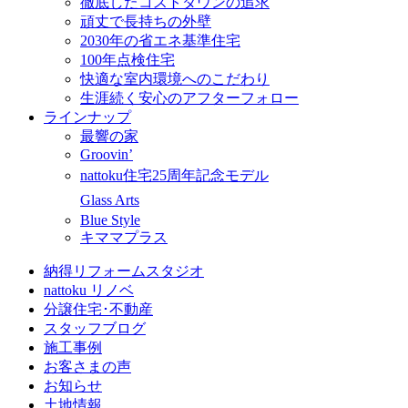
徹底したコストダウンの追求
頑丈で長持ちの外壁
2030年の省エネ基準住宅
100年点検住宅
快適な室内環境へのこだわり
生涯続く安心のアフターフォロー
ラインナップ
最響の家
Groovin’
nattoku住宅25周年記念モデル
Glass Arts
Blue Style
キママプラス
納得リフォームスタジオ
nattoku リノベ
分譲住宅･不動産
スタッフブログ
施工事例
お客さまの声
お知らせ
土地情報