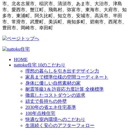
市、北名古屋市、稲沢市、清須市、あま市、大治市、津島
市、愛西市、蟹江町、飛島村、弥富市、東海市、大府市、知
多市、東浦町、阿久比町、知立市、安城市、高浜市、半田
市、常滑市、武豊町、美浜町、南知多町、碧南市、西尾市、
豊田市、岡崎市、幸田町
HOME
nattoku住宅 10のこだわり
理想の暮らしを引き出すデザイン力
家具まで標準仕様の空間コーディネート
身体に優しい自然素材の家
耐震等級3 & 許容応力度計算 全棟標準
徹底したコストダウンの追求
頑丈で長持ちの外壁
2030年の省エネ住宅基準
100年点検住宅
快適な室内環境へのこだわり
生涯続く安心のアフターフォロー