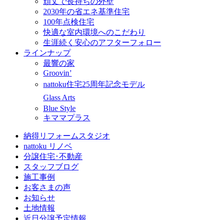
頑丈で長持ちの外壁
2030年の省エネ基準住宅
100年点検住宅
快適な室内環境へのこだわり
生涯続く安心のアフターフォロー
ラインナップ
最響の家
Groovin’
nattoku住宅25周年記念モデル
Glass Arts
Blue Style
キママプラス
納得リフォームスタジオ
nattoku リノベ
分譲住宅･不動産
スタッフブログ
施工事例
お客さまの声
お知らせ
土地情報
近日分譲予定情報