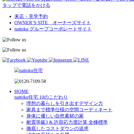
タップで電話をかける
来店・見学予約
OWNER’S SITE オーナーズサイト
nattoku
グループコーポレートサイト
HOME
nattoku住宅 10のこだわり
理想の暮らしを引き出すデザイン力
家具まで標準仕様の空間コーディネート
身体に優しい自然素材の家
耐震等級3 & 許容応力度計算 全棟標準
徹底したコストダウンの追求