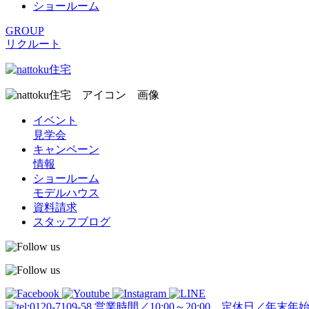
ショールーム
GROUP
リクルート
イベント
見学会
キャンペーン
情報
ショールーム
モデルハウス
資料請求
スタッフブログ
営業時間／10:00～20:00 定休日／年末年