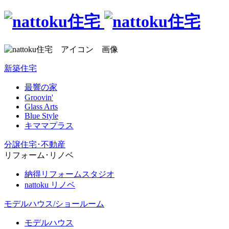
新築住宅
最響の家
Groovin'
Glass Arts
Blue Style
キママプラス
分譲住宅･不動産
リフォーム･リノベ
納得リフォームスタジオ
nattoku リノベ
モデルハウス/ショールーム
モデルハウス