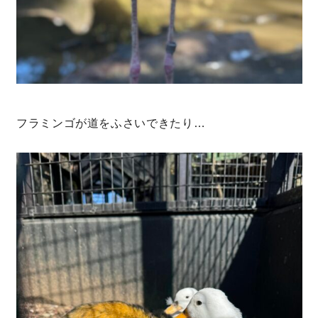
キママプラス
納得リフォームスタジオ
nattoku リノベ
フラミンゴが道をふさいできたり…
分譲住宅･不動産
スタッフブログ
施工事例
お客さまの声
お知らせ
土地情報
近日分譲予定情報
会社情報
動画ギャラリー
採用情報