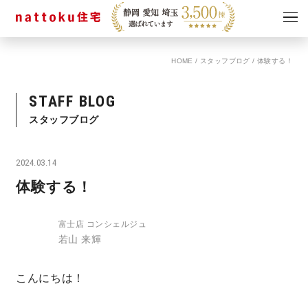
HOME
/
スタッフブログ
/
体験する！
イベント
キャンペーン
見学会
情報
STAFF BLOG
ショールーム
スタッフブログ
資料請求
モデルハウス
2024.03.14
スタッフブログ
体験する！
富士店 コンシェルジュ
若山 来輝
こんにちは！