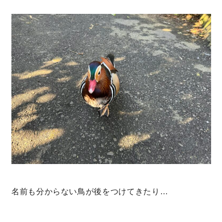
理想の暮らしを引き出すデザイン力
家具まで標準仕様の空間コーディネート
身体に優しい自然素材の家
耐震等級3 & 許容応力度計算 全棟標準
徹底したコストダウンの追求
頑丈で長持ちの外壁
2030年の省エネ基準住宅
名前も分からない鳥が後をつけてきたり…
100年点検住宅