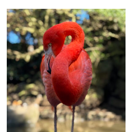
快適な室内環境へのこだわり
生涯続く安心のアフターフォロー
ラインナップ
最響の家
Groovin’
nattoku住宅25周年記念モデル
Glass Arts
Blue Style