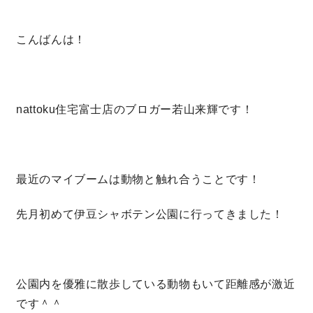
こんばんは！
営業時間／10:00～20:00 定休日／年末年始
タップで電話をかける
nattoku住宅富士店のブロガー若山来輝です！
来店・見学予約
OWNER’S SITE オーナーズサイト
最近のマイブームは動物と触れ合うことです！
先月初めて伊豆シャボテン公園に行ってきました！
nattoku
グループコーポレートサイト
公園内を優雅に散歩している動物もいて距離感が激近
nattoku住宅 10のこだわり
です＾＾