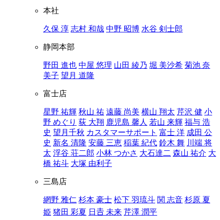
本社
久保 淳
志村 和哉
中野 昭博
水谷 剣士郎
静岡本部
野田 進也
中屋 悠理
山田 綾乃
堀 美沙希
菊池 奈
美子
望月 道隆
富士店
星野 祐輝
秋山 祐
遠藤 尚美
横山 翔太
芹沢 健
小
野 めぐり
荻 大翔
鹿児島 馨人
若山 来輝
福与 浩
史
望月千秋
カスタマーサポート
富士 洋
成田 公
史
新名 清隆
安藤 三恵
稲葉 紀代
鈴木 舞
川端 将
太
浮谷 荘二郎
小林 つかさ
大石達二
森山 祐介
大
橋 祐斗
大塚 由利子
三島店
網野 雅仁
杉本 豪士
松下 羽琉斗
関 志音
杉原 夏
姫
猪田 彩夏
日𠮷 未来
芹澤 潤平