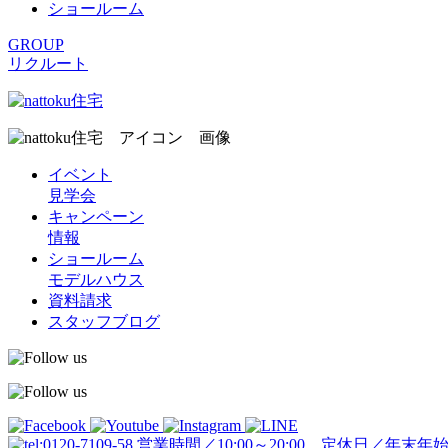
ショールーム
GROUP
リクルート
イベント
見学会
キャンペーン
情報
ショールーム
モデルハウス
資料請求
スタッフブログ
営業時間／10:00～20:00 定休日／年末年