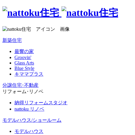
新築住宅
最響の家
Groovin'
Glass Arts
Blue Style
キママプラス
分譲住宅･不動産
リフォーム･リノベ
納得リフォームスタジオ
nattoku リノベ
モデルハウス/ショールーム
モデルハウス