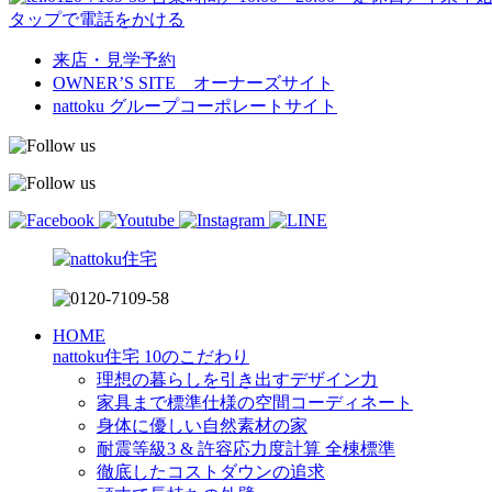
タップで電話をかける
来店・見学予約
OWNER’S SITE オーナーズサイト
nattoku
グループコーポレートサイト
HOME
nattoku住宅 10のこだわり
理想の暮らしを引き出すデザイン力
家具まで標準仕様の空間コーディネート
身体に優しい自然素材の家
耐震等級3 & 許容応力度計算 全棟標準
徹底したコストダウンの追求