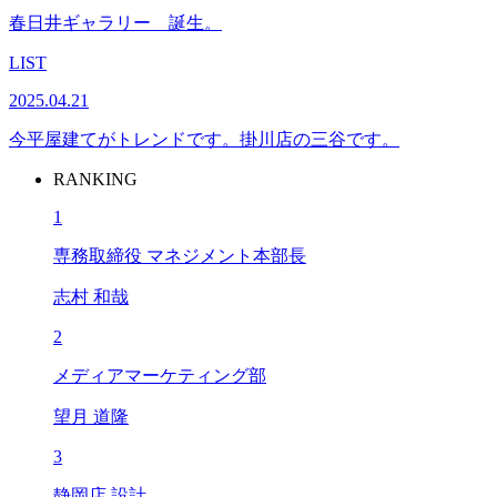
春日井ギャラリー 誕生。
LIST
2025.04.21
今平屋建てがトレンドです。掛川店の三谷です。
RANKING
1
専務取締役 マネジメント本部長
志村 和哉
2
メディアマーケティング部
望月 道隆
3
静岡店 設計