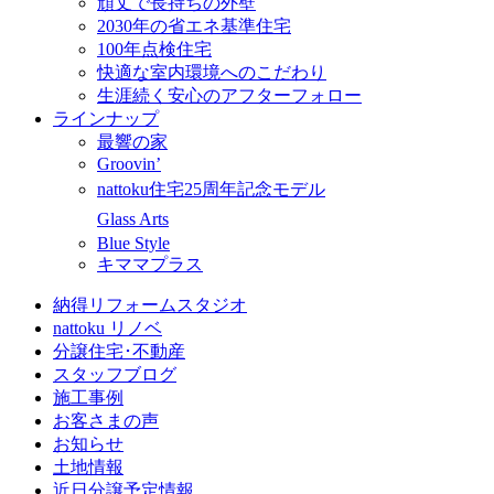
頑丈で長持ちの外壁
2030年の省エネ基準住宅
100年点検住宅
快適な室内環境へのこだわり
生涯続く安心のアフターフォロー
ラインナップ
最響の家
Groovin’
nattoku住宅25周年記念モデル
Glass Arts
Blue Style
キママプラス
納得リフォームスタジオ
nattoku リノベ
分譲住宅･不動産
スタッフブログ
施工事例
お客さまの声
お知らせ
土地情報
近日分譲予定情報