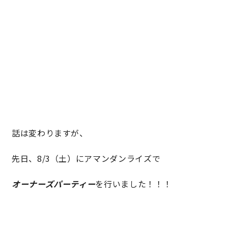
快適な室内環境へのこだわり
生涯続く安心のアフターフォロー
ラインナップ
最響の家
話は変わりますが、
Groovin’
先日、8/3（土）にアマンダンライズで
nattoku住宅25周年記念モデル
オーナーズパーティー
を行いました！！！
Glass Arts
Blue Style