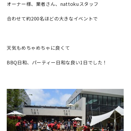
オーナー様、業者さん、nattokuスタッフ
キママプラス
合わせて約200名ほどの大きなイベントで
納得リフォームスタジオ
nattoku リノベ
天気もめちゃめちゃに良くて
分譲住宅･不動産
スタッフブログ
BBQ日和、パーティー日和な良い1日でした！
施工事例
お客さまの声
お知らせ
土地情報
近日分譲予定情報
会社情報
動画ギャラリー
採用情報