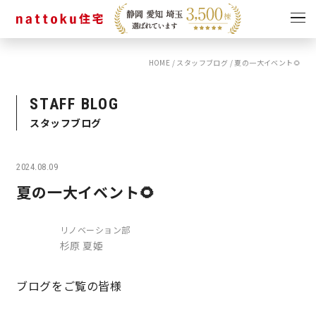
HOME
/
スタッフブログ
/
夏の一大イベント🌻
イベント
キャンペーン
見学会
情報
STAFF BLOG
スタッフブログ
ショールーム
資料請求
モデルハウス
2024.08.09
スタッフブログ
夏の一大イベント🌻
リノベーション部
杉原 夏姫
ブログをご覧の皆様