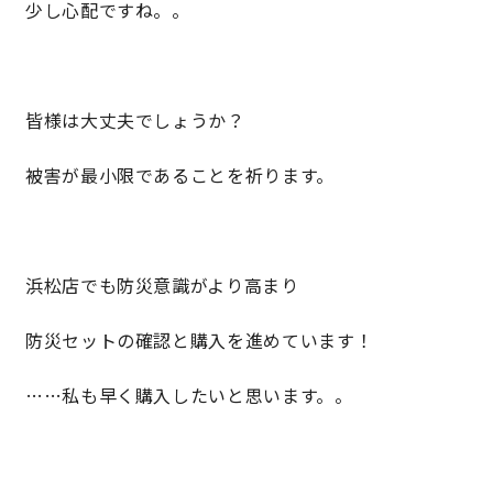
少し心配ですね。。
理想の暮らしを引き出すデザイン力
家具まで標準仕様の空間コーディネート
皆様は大丈夫でしょうか？
被害が最小限であることを祈ります。
身体に優しい自然素材の家
耐震等級3 & 許容応力度計算 全棟標準
浜松店でも防災意識がより高まり
徹底したコストダウンの追求
防災セットの確認と購入を進めています！
頑丈で長持ちの外壁
……私も早く購入したいと思います。。
2030年の省エネ基準住宅
100年点検住宅