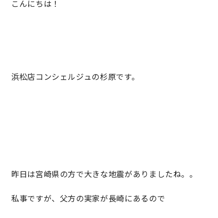
こんにちは！
営業時間／10:00～20:00 定休日／年末年始
タップで電話をかける
浜松店コンシェルジュの杉原です。
来店・見学予約
OWNER’S SITE オーナーズサイト
nattoku
グループコーポレートサイト
昨日は宮崎県の方で大きな地震がありましたね。。
私事ですが、父方の実家が長崎にあるので
nattoku住宅 10のこだわり