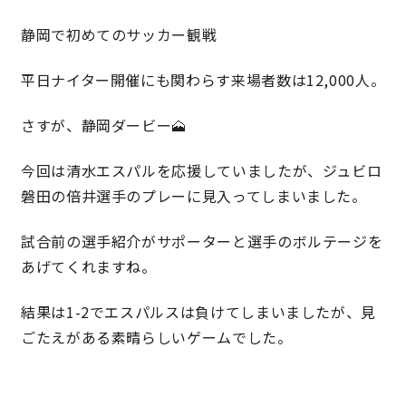
静岡で初めてのサッカー観戦
理想の暮らしを引き出すデザイン力
平日ナイター開催にも関わらす来場者数は12,000人。
家具まで標準仕様の空間コーディネート
さすが、静岡ダービー🗻
身体に優しい自然素材の家
今回は清水エスパルを応援していましたが、ジュビロ
磐田の倍井選手のプレーに見入ってしまいました。
耐震等級3 & 許容応力度計算 全棟標準
試合前の選手紹介がサポーターと選手のボルテージを
徹底したコストダウンの追求
あげてくれますね。
頑丈で長持ちの外壁
結果は1-2でエスパルスは負けてしまいましたが、見
ごたえがある素晴らしいゲームでした。
2030年の省エネ基準住宅
100年点検住宅