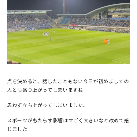
キママプラス
納得リフォームスタジオ
nattoku リノベ
分譲住宅･不動産
スタッフブログ
施工事例
お客さまの声
点を決めると、話したこともない今日が初めましての
人とも盛り上がってしまいますね
お知らせ
土地情報
思わず立ち上がってしまいました。
近日分譲予定情報
会社情報
スポーツがもたらす影響はすごく大きいなと改めて感
じました。
動画ギャラリー
採用情報