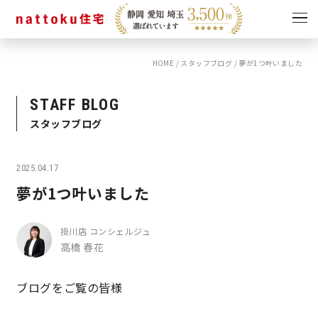
HOME
/
スタッフブログ
/
夢が1つ叶いました
イベント
キャンペーン
見学会
情報
STAFF BLOG
スタッフブログ
ショールーム
資料請求
モデルハウス
2025.04.17
スタッフブログ
夢が1つ叶いました
掛川店 コンシェルジュ
高橋 春花
ブログをご覧の皆様