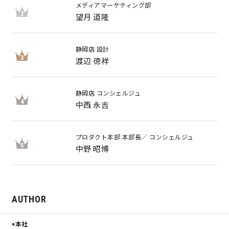
メディアマーケティング部
2
望月 道隆
静岡店 設計
3
渡辺 徳祥
静岡店 コンシェルジュ
4
中西 永吉
プロダクト本部 本部長／ コンシェルジュ
5
中野 昭博
AUTHOR
本社