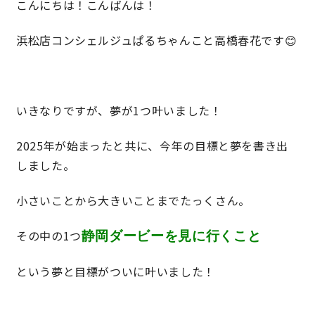
こんにちは！こんばんは！
浜松店コンシェルジュぱるちゃんこと高橋春花です😊
営業時間／10:00～20:00 定休日／年末年始
タップで電話をかける
いきなりですが、夢が1つ叶いました！
来店・見学予約
2025年が始まったと共に、今年の目標と夢を書き出
しました。
OWNER’S SITE オーナーズサイト
小さいことから大きいことまでたっくさん。
nattoku
グループコーポレートサイト
その中の1つ
静岡ダービーを見に行くこと
という夢と目標がついに叶いました！
nattoku住宅 10のこだわり