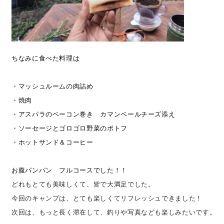
理想の暮らしを引き出すデザイン力
家具まで標準仕様の空間コーディネート
ちなみに食べた料理は

身体に優しい自然素材の家
・マッシュルームの肉詰め

・焼肉

耐震等級3 & 許容応力度計算 全棟標準
・アスパラのベーコン巻き　カマンベールチーズ添え

・ソーセージとゴロゴロ野菜のポトフ

徹底したコストダウンの追求
・ホットサンド＆コーヒー

頑丈で長持ちの外壁
お腹パンパン　フルコースでした！！
どれもとても美味しくて、皆で大満足でした。
2030年の省エネ基準住宅
今回のキャンプは、とても楽しくてリフレッシュできました！

次回は、もっと長く滞在して、釣りや写真なども楽しみたいです。

100年点検住宅