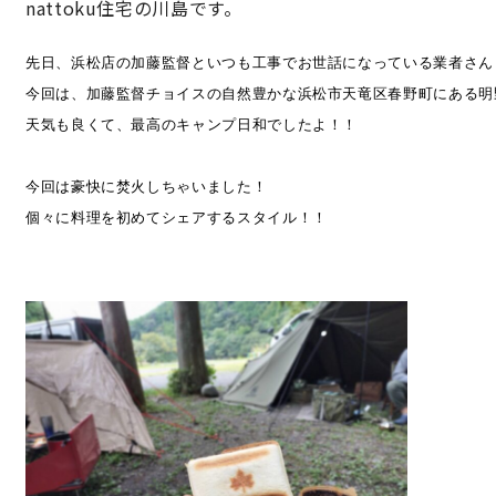
nattoku住宅の川島です。
先日、浜松店の加藤監督といつも工事でお世話になっている業者さん
営業時間／10:00～20:00 定休日／年末年始
今回は、加藤監督チョイスの自然豊かな浜松市天竜区春野町にある明
タップで電話をかける
天気も良くて、最高のキャンプ日和でしたよ！！

来店・見学予約
今回は豪快に焚火しちゃいました！

個々に料理を初めてシェアするスタイル！！

OWNER’S SITE オーナーズサイト
nattoku
グループコーポレートサイト
nattoku住宅 10のこだわり