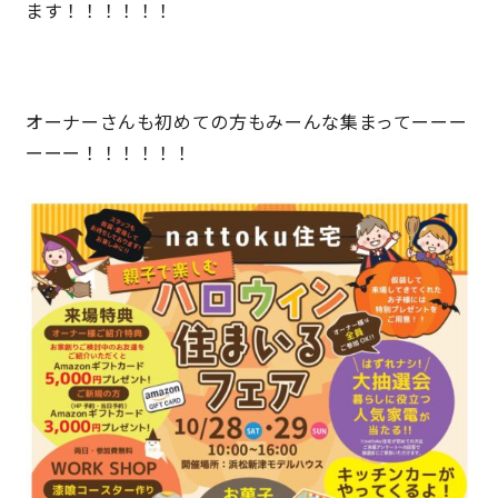
ます！！！！！！
キママプラス
オーナーさんも初めての方もみーんな集まってーーー
納得リフォームスタジオ
nattoku リノベ
ーーー！！！！！！
分譲住宅･不動産
スタッフブログ
施工事例
お客さまの声
お知らせ
土地情報
近日分譲予定情報
会社情報
動画ギャラリー
採用情報