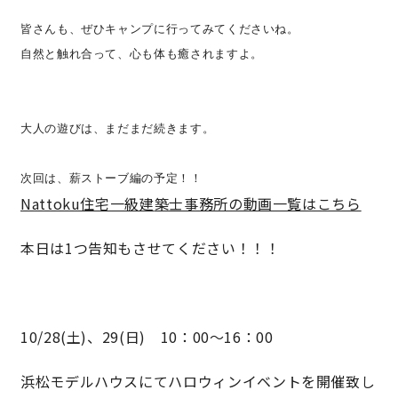
皆さんも、ぜひキャンプに行ってみてくださいね。

快適な室内環境へのこだわり
自然と触れ合って、心も体も癒されますよ。

生涯続く安心のアフターフォロー
大人の遊びは、まだまだ続きます。

ラインナップ
次回は、薪ストーブ編の予定！！
Nattoku住宅一級建
築士事務所の動画一覧はこちら
最響の家
本日は1つ告知もさせてください！！！
Groovin’
nattoku住宅25周年記念モデル
10/28(土)、29(日) 10：00～16：00
Glass Arts
浜松モデルハウスにてハロウィンイベントを開催致し
Blue Style