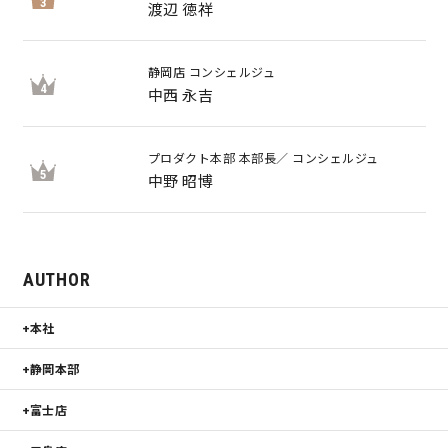
3
渡辺 徳祥
静岡店 コンシェルジュ
4
中西 永吉
プロダクト本部 本部長／ コンシェルジュ
5
中野 昭博
AUTHOR
本社
静岡本部
富士店