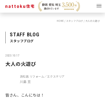
HOME
/
スタッフブログ
/
大人の火遊び
イベント
キャンペーン
見学会
情報
STAFF BLOG
スタッフブログ
ショールーム
資料請求
モデルハウス
2023.10.17
スタッフブログ
大人の火遊び
浜松店 リフォーム／エクステリア
川島 亘
皆さん、こんにちは！