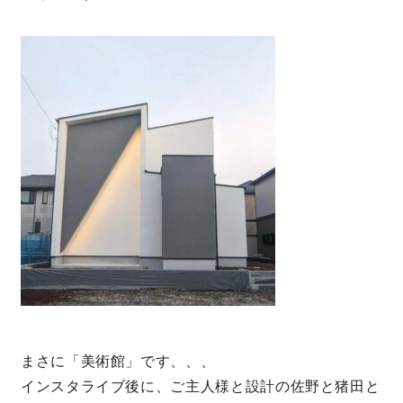
快適な室内環境へのこだわり
生涯続く安心のアフターフォロー
ラインナップ
最響の家
Groovin’
nattoku住宅25周年記念モデル
Glass Arts
まさに「美術館」です、、、
インスタライブ後に、
ご主人様と設計の佐野と猪田と
Blue Style