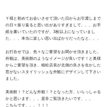
理想の暮らしを引き出すデザイン力
Ｙ様と初めてお会いさせて頂いた日からお引渡しまで
家具まで標準仕様の空間コーディネート
の日々振り返ると思い出がありすぎまして、、、お手
紙を書いていたのですが、3枚以上になっていまし
身体に優しい自然素材の家
た、、、本当に楽しい思い出ばかりだったなと、、、
耐震等級3 & 許容応力度計算 全棟標準
お打合せでは、色々なご要望をお聞かせ頂きました。
外観は、美術館のようなイメージが良いです！と奥様
徹底したコストダウンの追求
からご要望を頂き、植松店長が北側の良さを生かした
窓がないスタイリッシュな外観にデザインして下さい
頑丈で長持ちの外壁
ました。
2030年の省エネ基準住宅
美術館！？どんな外観！？となった方、いらっしゃる
かと思います、、、是非ご覧頂きたいです、、、
100年点検住宅
こちらです、、、！！！