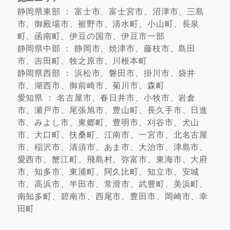
静岡県東部 ： 富士市、富士宮市、沼津市、三島
市、御殿場市、裾野市、清水町、小山町、長泉
町、函南町、伊豆の国市、伊豆市一部
静岡県中部 ： 静岡市、焼津市、藤枝市、島田
市、吉田町、牧之原市、川根本町
静岡県西部 ： 浜松市、磐田市、掛川市、袋井
市、湖西市、御前崎市、菊川市、森町
愛知県 ： 名古屋市、春日井市、小牧市、岩倉
市、瀬戸市、尾張旭市、豊山町、長久手市、日進
市、みよし市、東郷町、豊明市、刈谷市、犬山
市、大口町、扶桑町、江南市、一宮市、北名古屋
市、稲沢市、清須市、あま市、大治市、津島市、
愛西市、蟹江町、飛島村、弥富市、東海市、大府
市、知多市、東浦町、阿久比町、知立市、安城
市、高浜市、半田市、常滑市、武豊町、美浜町、
南知多町、碧南市、西尾市、豊田市、岡崎市、幸
田町