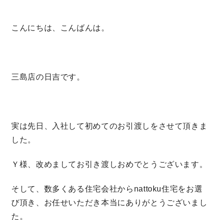
こんにちは、こんばんは。
営業時間／10:00～20:00 定休日／年末年始
タップで電話をかける
三島店の日吉です。
来店・見学予約
OWNER’S SITE オーナーズサイト
実は先日、入社して初めてのお引渡しをさせて頂きま
した。
nattoku
グループコーポレートサイト
Ｙ
様、改めましてお引き渡しおめでとうございます。
そして、数多くある住宅会社からnattoku住宅をお選
び頂き、お任せいただき本当にありがとうございまし
nattoku住宅 10のこだわり
た。