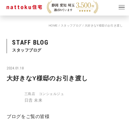
HOME
/
スタッフブログ
/
大好きなY様邸のお引き渡し
イベント
キャンペーン
見学会
情報
STAFF BLOG
ショールーム
スタッフブログ
資料請求
モデルハウス
2024.01.18
スタッフブログ
大好きなY様邸のお引き渡し
三島店 コンシェルジュ
日𠮷 未来
ブログをご覧の皆様