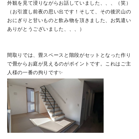
外観を見て
浸りながらお話していました、、、（笑）
（お引渡し前夜の思い出です！そして、その後沢山の
キママプラス
おにぎりと甘いものと飲み物を頂きました、お気遣い
ありがとうございました、、、）
納得リフォームスタジオ
nattoku リノベ
間取りでは、畳スペースと階段がセットとなった作り
分譲住宅･不動産
スタッフブログ
で畳からお庭が見えるのがポイントです。これはご主
人様の一番の拘りです✨
施工事例
お客さまの声
お知らせ
土地情報
近日分譲予定情報
会社情報
動画ギャラリー
採用情報