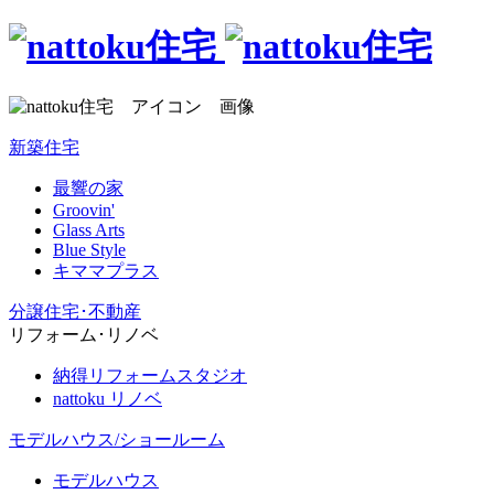
新築住宅
最響の家
Groovin'
Glass Arts
Blue Style
キママプラス
分譲住宅･不動産
リフォーム･リノベ
納得リフォームスタジオ
nattoku リノベ
モデルハウス/ショールーム
モデルハウス