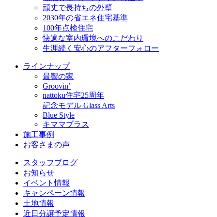
頑丈で長持ちの外壁
2030年の省エネ住宅基準
100年点検住宅
快適な室内環境へのこだわり
生涯続く安心のアフターフォロー
ラインナップ
最響の家
Groovin’
nattoku住宅25周年
記念モデル Glass Arts
Blue Style
キママプラス
施工事例
お客さまの声
スタッフブログ
お知らせ
イベント情報
キャンペーン情報
土地情報
近日分譲予定情報