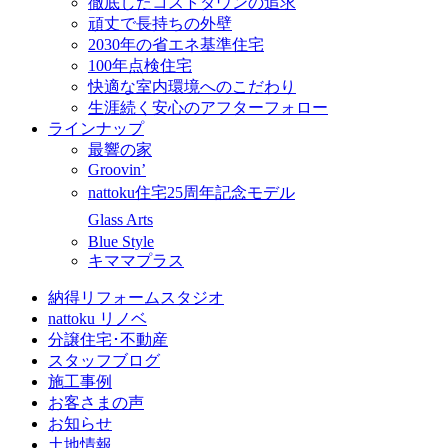
徹底したコストダウンの追求
頑丈で長持ちの外壁
2030年の省エネ基準住宅
100年点検住宅
快適な室内環境へのこだわり
生涯続く安心のアフターフォロー
ラインナップ
最響の家
Groovin’
nattoku住宅25周年記念モデル
Glass Arts
Blue Style
キママプラス
納得リフォームスタジオ
nattoku リノベ
分譲住宅･不動産
スタッフブログ
施工事例
お客さまの声
お知らせ
土地情報