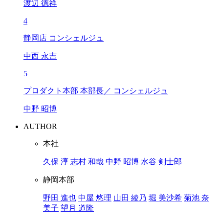
渡辺 徳祥
4
静岡店 コンシェルジュ
中西 永吉
5
プロダクト本部 本部長／ コンシェルジュ
中野 昭博
AUTHOR
本社
久保 淳
志村 和哉
中野 昭博
水谷 剣士郎
静岡本部
野田 進也
中屋 悠理
山田 綾乃
堀 美沙希
菊池 奈
美子
望月 道隆