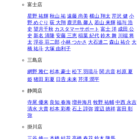
富士店
星野 祐輝
秋山 祐
遠藤 尚美
横山 翔太
芹沢 健
小
野 めぐり
荻 大翔
鹿児島 馨人
若山 来輝
福与 浩
史
望月千秋
カスタマーサポート
富士 洋
成田 公
史
新名 清隆
安藤 三恵
稲葉 紀代
鈴木 舞
川端 将
太
浮谷 荘二郎
小林 つかさ
大石達二
森山 祐介
大
橋 祐斗
大塚 由利子
三島店
網野 雅仁
杉本 豪士
松下 羽琉斗
関 志音
杉原 夏
姫
猪田 彩夏
日𠮷 未来
芹澤 潤平
静岡店
寺尾 優来
良知 春海
増井海月
牧野 祐輔
中西 永吉
清水 大貴
杉本 彩希
石上 諄弥
渡辺 徳祥
富田 彰
弥
掛川店
三谷 修一
本橋 結花
高橋 春花
鈴木 隆馬