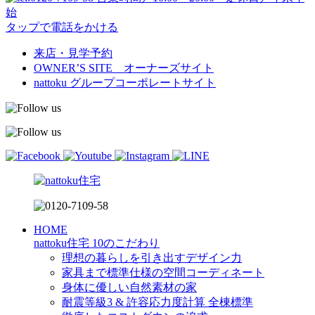
始
タップで電話をかける
来店・見学予約
OWNER’S SITE オーナーズサイト
nattoku
グループコーポレートサイト
HOME
nattoku住宅 10のこだわり
理想の暮らしを引き出すデザイン力
家具まで標準仕様の空間コーディネート
身体に優しい自然素材の家
耐震等級3 & 許容応力度計算 全棟標準