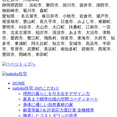
静岡県西部 ： 浜松市、磐田市、掛川市、袋井市、湖西市、
御前崎市、菊川市、森町
愛知県 ： 名古屋市、春日井市、小牧市、岩倉市、瀬戸市、
尾張旭市、豊山町、長久手市、日進市、みよし市、東郷町、
豊明市、刈谷市、犬山市、大口町、扶桑町、江南市、一宮
市、北名古屋市、稲沢市、清須市、あま市、大治市、津島
市、愛西市、蟹江町、飛島村、弥富市、東海市、大府市、知
多市、東浦町、阿久比町、知立市、安城市、高浜市、半田
市、常滑市、武豊町、美浜町、南知多町、碧南市、西尾市、
豊田市、岡崎市、幸田町
HOME
nattoku住宅 10のこだわり
理想の暮らしを引き出すデザイン力
家具まで標準仕様の空間コーディネート
身体に優しい自然素材の家
耐震等級3 & 許容応力度計算 全棟標準
徹底したコストダウンの追求