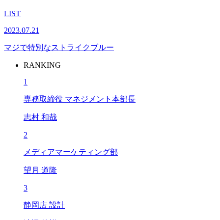
LIST
2023.07.21
マジで特別なストライクブルー
RANKING
1
専務取締役 マネジメント本部長
志村 和哉
2
メディアマーケティング部
望月 道隆
3
静岡店 設計