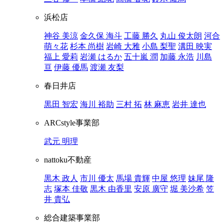
浜松店
神谷 美涼
金久保 海斗
工藤 勝久
丸山 俊太朗
河合
萌々花
杉本 尚樹
岩崎 大雅
小島 梨聖
溝田 映実
福上 愛莉
岩瀬 はるか
五十嵐 潤
加藤 永浩
川島
亘
伊藤 優馬
渡瀬 友梨
春日井店
黒田 智宏
海川 裕助
三村 拓
林 麻恵
岩井 達也
ARCstyle事業部
武元 明理
nattoku不動産
黒木 政人
市川 優太
馬場 貴輝
中屋 悠理
妹尾 隆
志
塚本 佳敬
黒木 由香里
安原 廣守
堀 美沙希
笠
井 貴弘
総合建築事業部