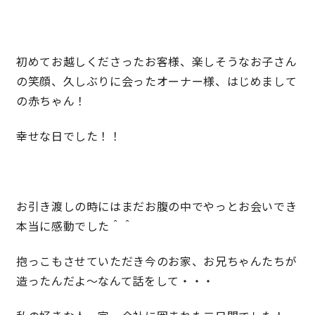
理想の暮らしを引き出すデザイン力
初めてお越しくださったお客様、楽しそうなお子さん
家具まで標準仕様の空間コーディネート
の笑顔、久しぶりに会ったオーナー様、はじめまして
の赤ちゃん！
身体に優しい自然素材の家
幸せな日でした！！
耐震等級3 & 許容応力度計算 全棟標準
徹底したコストダウンの追求
お引き渡しの時にはまだお腹の中でやっとお会いでき
本当に感動でした＾＾
頑丈で長持ちの外壁
抱っこもさせていただき今のお家、お兄ちゃんたちが
2030年の省エネ基準住宅
造ったんだよ～なんて話をして・・・
100年点検住宅