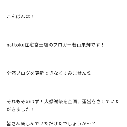
こんばんは！
営業時間／10:00～20:00 定休日／年末年始
タップで電話をかける
nattoku住宅富士店のブロガー若山来輝です！
来店・見学予約
OWNER’S SITE オーナーズサイト
全然ブログを更新できなくすみません💦
nattoku
グループコーポレートサイト
それもそのはず！大感謝祭を企画、運営をさせていた
だきました！
nattoku住宅 10のこだわり
皆さん楽しんでいただけたでしょうか…？