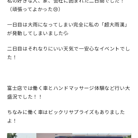
私の好きな人、家、会社に囲まれた二日間でした！
（頑張ってよかった😢）
快適な室内環境へのこだわり
一日目は大雨になってしまい完全に私の「超大雨漢」
生涯続く安心のアフターフォロー
が発動してしまいました💦
二日目はそれなりにいい天気で一安心なイベントでし
ラインナップ
た！
最響の家
富士店では働く車とハンドマッサージ体験など行い大
Groovin’
盛況でした！！
nattoku住宅25周年記念モデル
ちなみに働く車はビックリサプライズもありました
Glass Arts
よ！
Blue Style