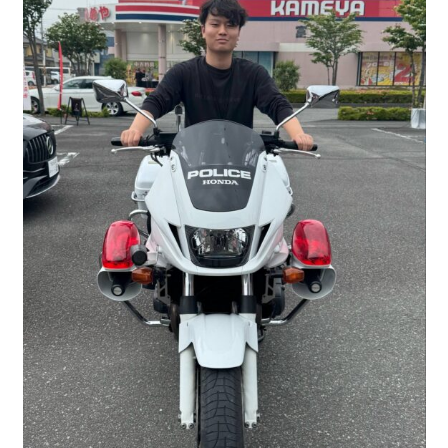
キママプラス
納得リフォームスタジオ
nattoku リノベ
分譲住宅･不動産
スタッフブログ
施工事例
お客さまの声
お知らせ
土地情報
近日分譲予定情報
会社情報
動画ギャラリー
採用情報