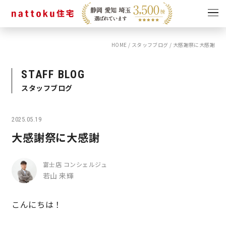
HOME
/
スタッフブログ
/
大感謝祭に大感謝
イベント
キャンペーン
見学会
情報
STAFF BLOG
スタッフブログ
ショールーム
資料請求
モデルハウス
2025.05.19
スタッフブログ
大感謝祭に大感謝
富士店 コンシェルジュ
若山 来輝
こんにちは！