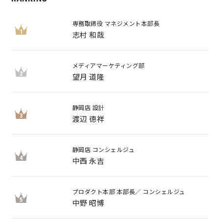
専務取締役 マネジメント本部長
1
志村 和哉
メディアマーケティング部
2
望月 道隆
静岡店 設計
3
渡辺 徳祥
静岡店 コンシェルジュ
4
中西 永吉
プロダクト本部 本部長／ コンシェルジュ
5
中野 昭博