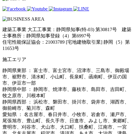
建築工事業 大工工事業：静岡県知事(特-03) 第30817号 建築
士事務所：静岡県知事登録（4）第6997号
住宅性能保証協会：21003789 [宅地建物取引業] 静岡（5）第
11653号
施工エリア
静岡県東部 ： 富士市、富士宮市、沼津市、三島市、御殿場
市、裾野市、清水町、小山町、長泉町、函南町、伊豆の国
市、伊豆市一部
静岡県中部 ： 静岡市、焼津市、藤枝市、島田市、吉田町、
牧之原市、川根本町
静岡県西部 ： 浜松市、磐田市、掛川市、袋井市、湖西市、
御前崎市、菊川市、森町
愛知県 ： 名古屋市、春日井市、小牧市、岩倉市、瀬戸市、
尾張旭市、豊山町、長久手市、日進市、みよし市、東郷町、
豊明市、刈谷市、犬山市、大口町、扶桑町、江南市、一宮
市、北名古屋市、稲沢市、清須市、あま市、大治市、津島