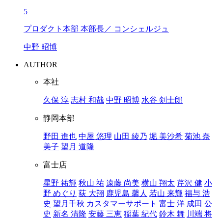
5
プロダクト本部 本部長／ コンシェルジュ
中野 昭博
AUTHOR
本社
久保 淳
志村 和哉
中野 昭博
水谷 剣士郎
静岡本部
野田 進也
中屋 悠理
山田 綾乃
堀 美沙希
菊池 奈
美子
望月 道隆
富士店
星野 祐輝
秋山 祐
遠藤 尚美
横山 翔太
芹沢 健
小
野 めぐり
荻 大翔
鹿児島 馨人
若山 来輝
福与 浩
史
望月千秋
カスタマーサポート
富士 洋
成田 公
史
新名 清隆
安藤 三恵
稲葉 紀代
鈴木 舞
川端 将