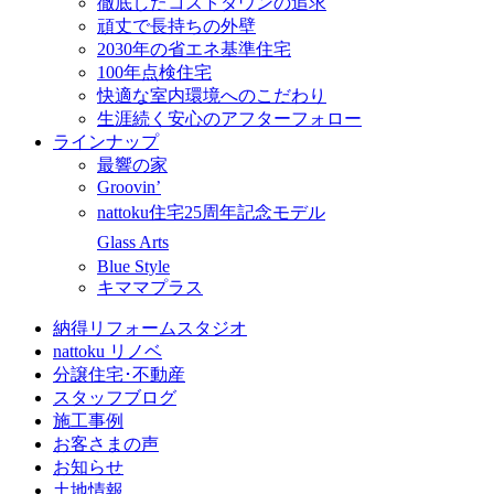
徹底したコストダウンの追求
頑丈で長持ちの外壁
2030年の省エネ基準住宅
100年点検住宅
快適な室内環境へのこだわり
生涯続く安心のアフターフォロー
ラインナップ
最響の家
Groovin’
nattoku住宅25周年記念モデル
Glass Arts
Blue Style
キママプラス
納得リフォームスタジオ
nattoku リノベ
分譲住宅･不動産
スタッフブログ
施工事例
お客さまの声
お知らせ
土地情報