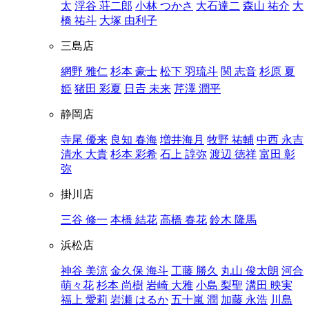
太
浮谷 荘二郎
小林 つかさ
大石達二
森山 祐介
大
橋 祐斗
大塚 由利子
三島店
網野 雅仁
杉本 豪士
松下 羽琉斗
関 志音
杉原 夏
姫
猪田 彩夏
日𠮷 未来
芹澤 潤平
静岡店
寺尾 優来
良知 春海
増井海月
牧野 祐輔
中西 永吉
清水 大貴
杉本 彩希
石上 諄弥
渡辺 徳祥
富田 彰
弥
掛川店
三谷 修一
本橋 結花
高橋 春花
鈴木 隆馬
浜松店
神谷 美涼
金久保 海斗
工藤 勝久
丸山 俊太朗
河合
萌々花
杉本 尚樹
岩崎 大雅
小島 梨聖
溝田 映実
福上 愛莉
岩瀬 はるか
五十嵐 潤
加藤 永浩
川島