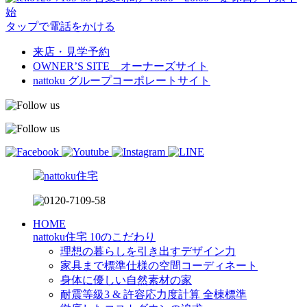
始
タップで電話をかける
来店・見学予約
OWNER’S SITE オーナーズサイト
nattoku
グループコーポレートサイト
HOME
nattoku住宅 10のこだわり
理想の暮らしを引き出すデザイン力
家具まで標準仕様の空間コーディネート
身体に優しい自然素材の家
耐震等級3 & 許容応力度計算 全棟標準