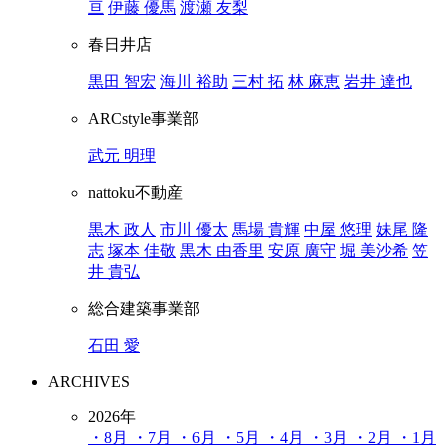
亘
伊藤 優馬
渡瀬 友梨
春日井店
黒田 智宏
海川 裕助
三村 拓
林 麻恵
岩井 達也
ARCstyle事業部
武元 明理
nattoku不動産
黒木 政人
市川 優太
馬場 貴輝
中屋 悠理
妹尾 隆
志
塚本 佳敬
黒木 由香里
安原 廣守
堀 美沙希
笠
井 貴弘
総合建築事業部
石田 愛
ARCHIVES
2026年
・8月
・7月
・6月
・5月
・4月
・3月
・2月
・1月