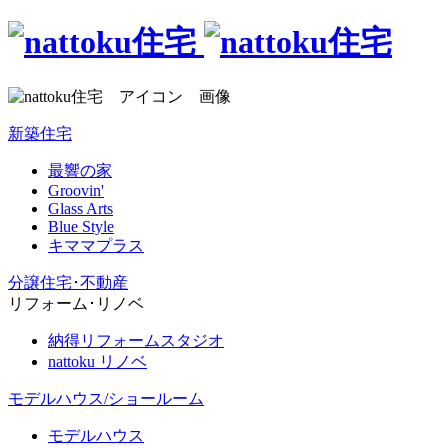
新築住宅
最響の家
Groovin'
Glass Arts
Blue Style
キママプラス
分譲住宅･不動産
リフォーム･リノベ
納得リフォームスタジオ
nattoku リノベ
モデルハウス/ショールーム
モデルハウス