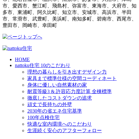
市、愛西市、蟹江町、飛島村、弥富市、東海市、大府市、知
多市、東浦町、阿久比町、知立市、安城市、高浜市、半田
市、常滑市、武豊町、美浜町、南知多町、碧南市、西尾市、
豊田市、岡崎市、幸田町
HOME
nattoku住宅 10のこだわり
理想の暮らしを引き出すデザイン力
家具まで標準仕様の空間コーディネート
身体に優しい自然素材の家
耐震等級3 & 許容応力度計算 全棟標準
徹底したコストダウンの追求
頑丈で長持ちの外壁
2030年の省エネ住宅基準
100年点検住宅
快適な室内環境へのこだわり
生涯続く安心のアフターフォロー