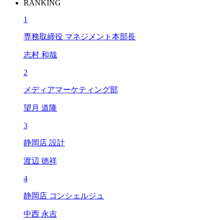
RANKING
1
専務取締役 マネジメント本部長
志村 和哉
2
メディアマーケティング部
望月 道隆
3
静岡店 設計
渡辺 徳祥
4
静岡店 コンシェルジュ
中西 永吉