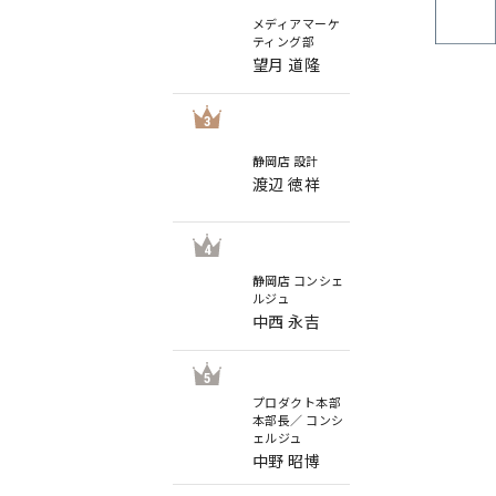
メディアマーケ
ティング部
望月 道隆
3
静岡店 設計
渡辺 徳祥
4
静岡店 コンシェ
ルジュ
中西 永吉
5
プロダクト本部
本部長／ コンシ
ェルジュ
中野 昭博