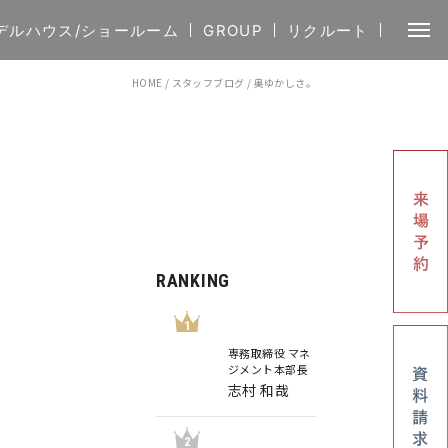
デルハウス/ショールーム
GROUP
リクルート
HOME
/
スタッフブログ
/
奥ゆかしさ。
RANKING
1
専務取締役 マネ
ジメント本部長
志村 和哉
2