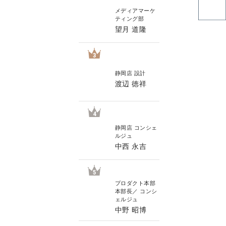
メディアマーケ
ティング部
望月 道隆
3
静岡店 設計
渡辺 徳祥
4
静岡店 コンシェ
ルジュ
中西 永吉
5
プロダクト本部
本部長／ コンシ
ェルジュ
中野 昭博