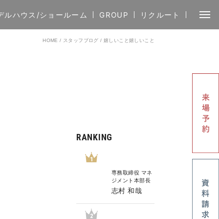
デルハウス/ショールーム
GROUP
リクルート
HOME
/
スタッフブログ
/
嬉しいこと嬉しいこと
RANKING
1
専務取締役 マネ
ジメント本部長
志村 和哉
2