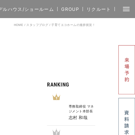
デルハウス/ショールーム
GROUP
リクルート
HOME
/
スタッフブログ
/
子育てエコホームの進捗状況！
RANKING
1
専務取締役 マネ
ジメント本部長
志村 和哉
2