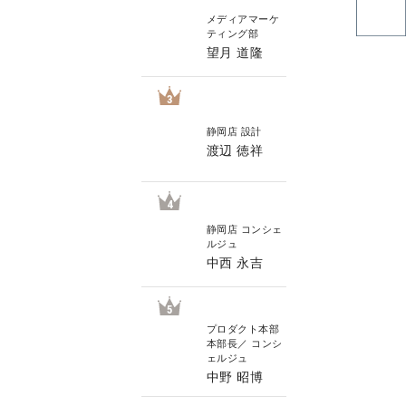
メディアマーケ
ティング部
望月 道隆
3
静岡店 設計
渡辺 徳祥
4
静岡店 コンシェ
ルジュ
中西 永吉
5
プロダクト本部
本部長／ コンシ
ェルジュ
中野 昭博