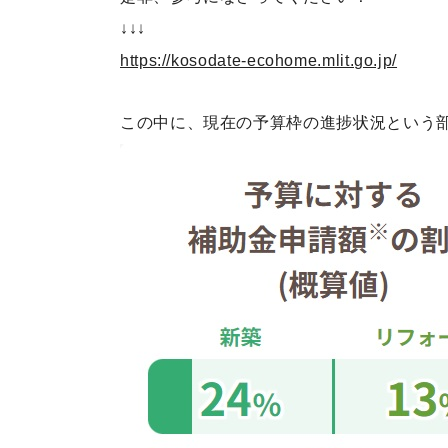
↓↓↓
https://kosodate-ecohome.mlit.go.jp/
この中に、現在の予算枠の進捗状況という