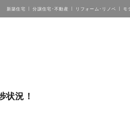
新築住宅
分譲住宅･不動産
リフォーム･リノベ
モ
捗状況！